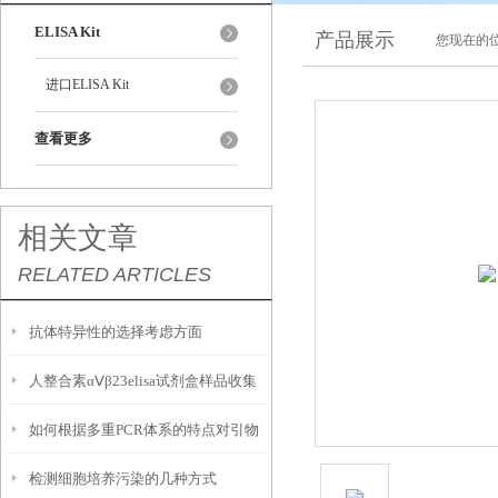
ELISA Kit
产品展示
您现在的位
进口ELISA Kit
查看更多
相关文章
RELATED ARTICLES
抗体特异性的选择考虑方面
人整合素αⅤβ23elisa试剂盒样品收集
如何根据多重PCR体系的特点对引物
处理及保存方法和操作注意事项
检测细胞培养污染的几种方式
进行优化设计？