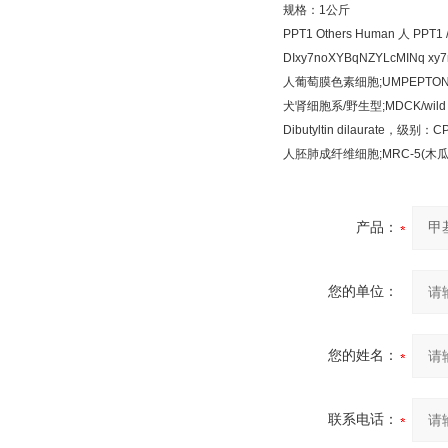
规格：
1
公斤
PPT1 Others Human
人
PPT1 /
DIxy7noXYBqNZYLcMINq xy7
人葡萄膜色素细胞
;UMPEPTO
犬肾细胞系
/
野生型
;MDCK/wild
Dibutyltin dilaurate
，级别：
C
人胚肺成纤维细胞
;MRC-5(
木
产品：
您的单位：
您的姓名：
联系电话：