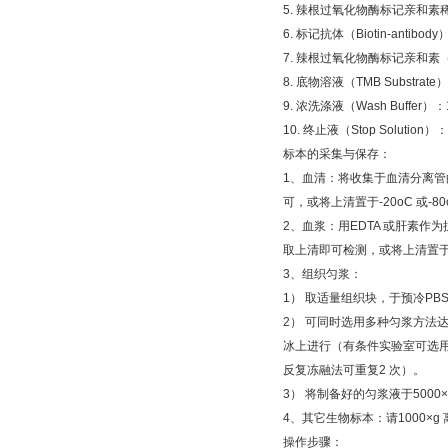
5.
辣根过氧化物酶标记亲和素
6.
标记抗体（
Biotin-antibody
7.
辣根过氧化物酶标记亲和素
8.
底物溶液（
TMB Substrate
）
9.
浓洗涤液（
Wash Buffer
）：
10.
终止液（
Stop Solution
）：
标本的采集与保存：
1
、血清：将收集于血清分离管
可，或将上清置于
-20oC
或
-8
2
、血浆：用
EDTA
或肝素作为
取上清即可检测，或将上清置
3
、组织匀浆：
1
）
取适量组织块，于预冷
PB
2
）
可同时选用多种匀浆方法
冰上进行（有条件实验室可选
反复冻融法可重复
2
次）。
3
）
将制备好的匀浆液于
5000
4
、其它生物标本：请
1000×g
操作步骤：