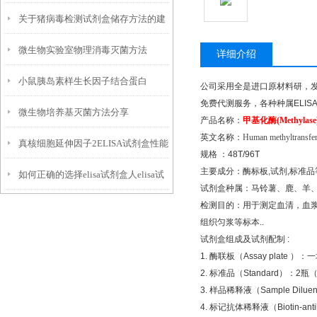
关于猪病毒检测试剂盒储存方法的建
微生物实验室物理消毒灭菌方法
议如下
详细介绍
小鼠胰岛素样生长因子结合蛋白
公司采用全是进口原材料研，
免费代测服务，各种种属
ELIS
微生物培养基灭菌方法分享
3elisa试剂盒使用注意事项
产品名称：
甲基化酶
(Methylas
英文名称：
Human methyltransfer
真核细胞延伸因子2ELISA试剂盒性能
规格
：
48T/96T
主要成分：酶标板
,
试剂
,
标准品
如何正确的选择elisa试剂盒人elisa试
试剂盒种属：马铃薯、鹿、羊
检测目的：用于测定血清，血
剂盒
组织匀浆等标本
..
试剂盒组成及试剂配制
:
1.
酶联板（
Assay plate
）：一
2.
标准品（
Standard
）：
2
瓶
3.
样品稀释液（
Sample Diluen
4.
标记抗体稀释液（
Biotin-ant