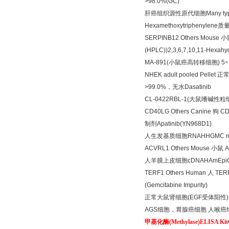
>98.0%(GC)
肝癌组织源性原代细胞
Many typ
Hexamethoxytriphenylene
质
SERPINB12 Others Mouse
小
(HPLC))2,3,6,7,10,11-Hexahyd
MA-891(
小鼠癌高转移细胞
) 5
×
NHEK adult pooled Pellet
正
>99.0%
，无水
Dasatinib
CL-0422RBL-1(
大鼠嗜碱性粒
CD40LG Others Canine
狗
CD
制剂
Apatinib(YN968D1)
人生发基质细胞
RNAHHGMC 
ACVRL1 Others Mouse
小鼠
A
人羊膜上皮细胞
cDNAHAmEpiC
TERF1 Others Human
人
TERF
(Gemcitabine Impurity)
正常大鼠肾细胞
(EGF
受体阳性
AGS
细胞，胃腺癌细胞
人喉癌
甲基化酶
(Methylase)ELISA Kit