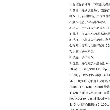
1.
标准品的稀释：本试剂盒提
2.
加样：分别设空白孔（空白
样
50μl
，待测样品孔中先加样
不触及孔壁，轻轻晃动混匀。
3.
温育：用封板膜封板后置
37
4.
配液：将
30
倍浓缩洗涤液用
5.
洗涤：小心揭掉封板膜，弃
6.
加酶：每孔加入酶标试剂
50
7.
温育：操作同
3
。
8.
洗涤：操作同
5
。
9.
显色：每孔先加入显色剂
A5
10.
终止：每孔加终止液
50μl
11.
测定：以空白空调零，
450
Mv.1.Lu(NBL-7)
貂肺上皮细胞
M
Bromo-4-hexylbenzene
质量规
IFNA8 Protein Cynomolgus
重
heptylbenzene (stabilized wit
IM-9(
人外周血
B
细胞
) 5
×
106cel