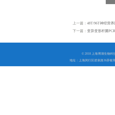
上一篇：
48T/96T神经营养因
下一篇：
变异变形杆菌PC
© 2018 上海博湖生物
地址：上海闵行区碧泉路36弄银宵