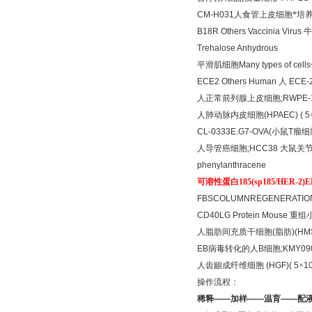
CM-H031
人食管上皮细胞*培
B18R Others Vaccinia Virus
牛
Trehalose Anhydrous
平滑肌细胞
Many types of cells
ECE2 Others Human
人
ECE-
人正常前列腺上皮细胞
;RWPE-
人肺动脉内皮细胞
(HPAEC) ( 5
CL-0333E.G7-OVA(
小鼠
T
瘤细
人导管癌细胞
;HCC38
大鼠关节
phenylanthracene
可溶性蛋白
185(sp185/HER-2)E
FBSCOLUMNREGENERATIO
CD40LG Protein Mouse
重组
人脂肪间充质干细胞
(
脂肪
)(HM
EB
病毒转化的人
B
细胞
;KMY09
人齿龈成纤维细胞
(HGF)( 5
×
10
操作流程：
稀释
——
加样
——
温育
——
配