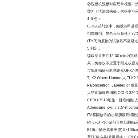
②
洗板机洗板时应经常检查冲
③
为了洗涤效果好，实验室可
4.
显色：
ELISA
试剂盒中，如以四甲基
剂或粉剂。显色反应条件为
37
(TMB)
为底物的试剂则不需避光
5.
判定：
读取结果要在
15-30 min
内完成
果，酶标仪不应置于阳光或强
过氧化物酶分析试剂盒
GPX7-
TLK2 Others Human
人
TLK2 /
Palonosetron Labeled d4
质量
人结直肠腺癌细胞
;COLO 320D
CBRH-7919
细胞，肝癌细胞
Adenosine, cyclic 3',5'-(hyd
tTA
基因修饰的小鼠胰腺癌细胞
MFC-GFP(
小鼠前胃癌细胞
(
绿
B16(
小鼠色素瘤细胞
) 5
×
106cel
普汀
(
标准品
)
质量规格：
HPLC