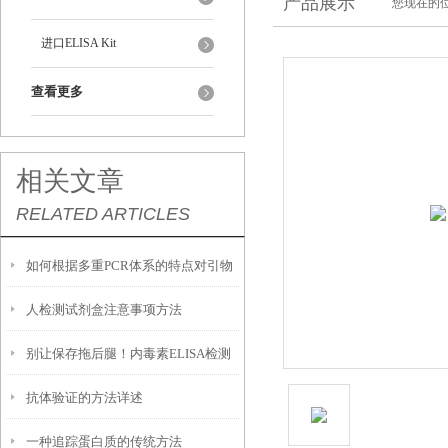
产品展示
您现在的位
进口ELISA Kit
查看更多
相关文章
RELATED ARTICLES
如何根据多重PCR体系的特点对引物
人检测试剂盒注意事项方法
进行优化设计？
别让保存拖后腿！内毒素ELISA检测
​抗体验证的方法详述
试剂盒的正确存放法则
一种追踪蛋白质的传统方法