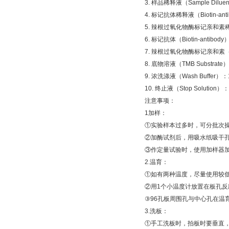
3.
样品稀释液（
Sample Diluen
4.
标记抗体稀释液（
Biotin-ant
5.
辣根过氧化物酶标记亲和素
6.
标记抗体（
Biotin-antibody
7.
辣根过氧化物酶标记亲和素
8.
底物溶液（
TMB Substrate
）
9.
浓洗涤液（
Wash Buffer
）：
10.
终止液（
Stop Solution
）：
注意事项：
1
加样：
①
实验样本过多时，可分批次
②
加酶试剂后，用吸水纸吸干
③
作定量试验时，使用加样器
2.
温育：
①
如有两种温度，尽量使用较
②
用
1
个小温度计放置在板孔反
③
96
孔板周围孔与中心孔在温
3.
洗板：
①
手工洗板时，拍板时要垂直