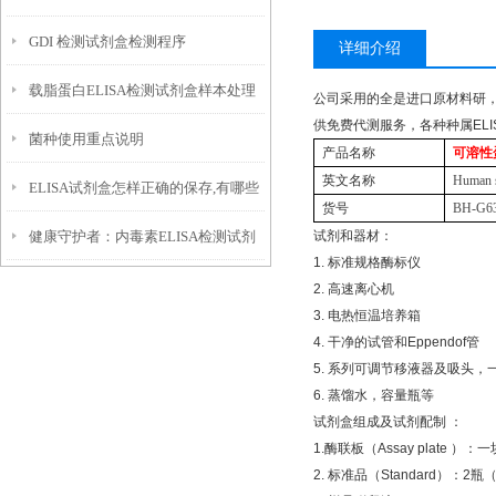
GDI 检测试剂盒检测程序
详细介绍
载脂蛋白ELISA检测试剂盒样本处理
公司采用的全是进口原材料研
供免费代测服务，各种种属
ELI
菌种使用重点说明
及优势
产品名称
可溶性
英文名称
Human s
ELISA试剂盒怎样正确的保存,有哪些
货号
BH-G6
健康守护者：内毒素ELISA检测试剂
试剂和器材：
注意事项
1.
标准规格酶标仪
盒的关键角色
2.
高速离心机
3.
电热恒温培养箱
4.
干净的试管和
Eppendof
管
5.
系列可调节移液器及吸头，
6.
蒸馏水，容量瓶等
试剂盒组成及试剂配制
：
1.
酶联板（
Assay plate
）：一
2.
标准品（
Standard
）：
2
瓶