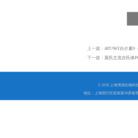
上一篇：
48T/96T白介素9（I
下一篇：
莫氏立克次氏体P
© 2018 上海博湖生物
地址：上海闵行区碧泉路36弄银宵