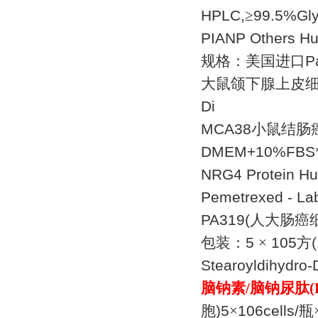
HPLC,
≥
99.5%Glyc
PIANP Others 
规格：美国进口
P
大鼠颌下腺上皮细
Di
MCA38
小鼠结肠
DMEM+10%FBS
NRG4 Protein 
Pemetrexed - La
PA319(
人大肠癌
包装：
5
×
105
方
Stearoyldihydro-
脑钠素
/
脑钠尿肽
(
胞
)5
×
106cells/
瓶