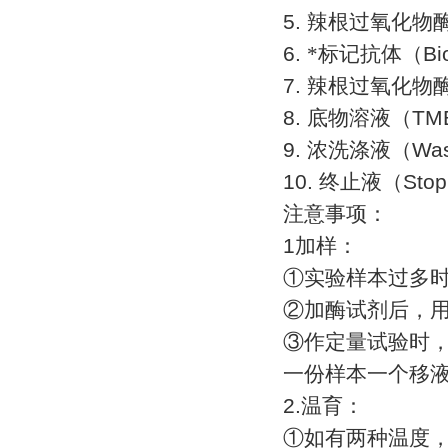
5.
辣根过氧化物
6.
*标记抗体（
Bi
7.
辣根过氧化物
8.
底物溶液（
TMB
9.
浓洗涤液（
Was
10.
终止液（
Stop
注意事项：
1
加样：
①
实验样本过多
②
加酶试剂后，
③
作定量试验时
一份样本一个移
2.
温育：
①
如有两种温度