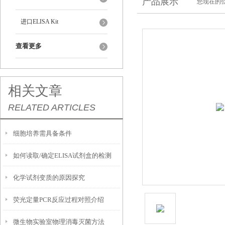
产品展示
您现在的位
进口ELISA Kit
查看更多
相关文章
RELATED ARTICLES
细胞培养需具备条件
如何读取/确定ELISA试剂盒的检测
化学试剂变质的原因探究
限？
荧光定量PCR反应过程对照介绍
微生物实验室物理消毒灭菌方法