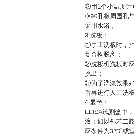
②
用
1
个小温度计
③
96
孔板周围孔
采用水浴；
3.
洗板：
①
手工洗板时，
复合物脱离；
②
洗板机洗板时
挑出；
③
为了洗涤效果
后再进行人工洗
4.
显色：
ELISA
试剂盒中，
液；如以邻苯二
应条件为
37
℃
或