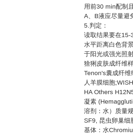
用前
30 min
配制
A
、
B
液应尽量避
5.
判定：
读取结果要在
15-
水平距离白色背
于阳光或强光照
猞猁皮肤成纤维
Tenon's
囊成纤维
人羊膜细胞
;WIS
HA Others H12N
凝素
(Hemaggluti
溶剂：水）质量
SF9,
昆虫卵巢细
基体：水
Chromiu