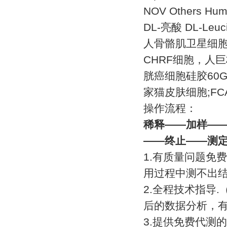
NOV Others Hu
DL-
亮酸
DL-Leuci
人骨骼肌卫星细
CHRF
细胞，人巨
胱癌细胞硅胶
60G
家猫皮肤细胞
;FC
操作流程：
稀释
——
加样
—
——
终止
——
测
1.
有质量问题免费
用过程中测不出
2.
全程技术指导
.
后的数据分析，
3.
提供免费代测的