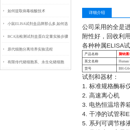
如何提取病毒核酸技术
详细介绍
小鼠ELISA试剂盒品牌那么多,如何选
公司采用的全是
附性好，回收利
BCA法检测试剂盒蛋白定量实验步骤
择
各种种属
ELISA
试
原代细胞分离培养实验流程
产品名称
脑钠素
英文名称
Human br
有限传代猪细胞系、永生化猪细胞
货号
BH-G6
系，二者增殖存续周期的差别是什
试剂和器材：
1.
标准规格酶标
么？
2.
高速离心机
3.
电热恒温培养
4.
干净的试管和
E
5.
系列可调节移