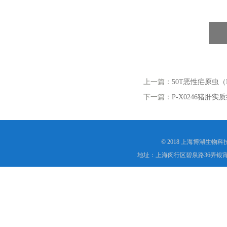
上一篇：
50T恶性疟原虫
下一篇：
P-X0246猪肝
© 2018 上海博湖生物
地址：上海闵行区碧泉路36弄银宵