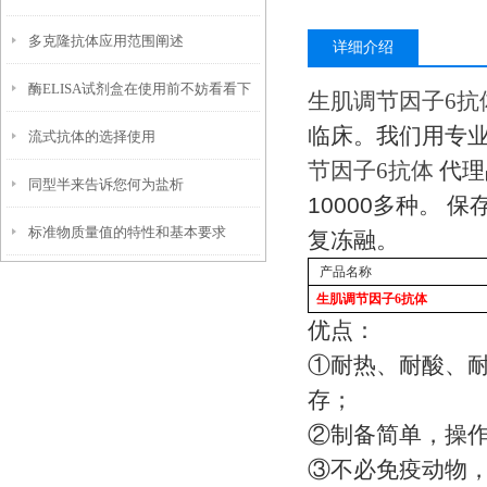
多克隆抗体应用范围阐述
详细介绍
酶ELISA试剂盒在使用前不妨看看下
生肌调节因子
6
抗
临床。我们用专
流式抗体的选择使用
文！
节因子
6
抗体
代理
同型半来告诉您何为盐析
10000
多种。
保
标准物质量值的特性和基本要求
复冻融。
产品名称
生肌调节因子
6
抗体
优点：
①
耐热、耐酸、
存；
②
制备简单，操
③
不必免疫动物