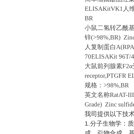
ELISAKitVK1
人
BR
小鼠二氢转乙酰
锌
(>98%,BR) Zin
人复制蛋白
A(RPA
70ELISAKit 96T/
大鼠前列腺素
F2
receptor,PTGFR E
规格：
>98%,BR
英文名称
RatAT-II
Grade) Zinc sulfi
我司提供以下技
1.
分子生物学：质
成、引物合成、