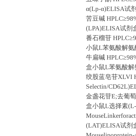
α
(Lp-
α
)ELISA
试
苦豆碱
HPLC
≥
98
(LPA)ELISA
试剂
番石榴苷
HPLC
≥
小鼠
L
苯氨酸解氨
牛扁碱
HPLC
≥
98
盒小鼠
L
苯氨酸解
绞股蓝皂苷
XLVI 
Selectin/CD62L)E
金盏花苷
E;
去葡
盒小鼠
L
选择素
(L
MouseLinkerforact
(LAT)ELISA
试剂
Mouselipoprotein