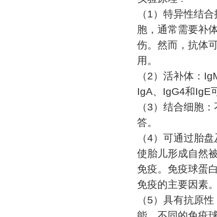
（
1
）特异性结合
胞，通常需要补
伤。然而，抗体
用。
（
2
）活补体：
Ig
IgA
、
IgG4
和
IgE
（
3
）结合细胞：
答。
（
4
）可通过胎盘
使胎儿形成自然
免疫。免疫球蛋
免疫的主要因素
（
5
）具有抗原性
能。不同的免疫