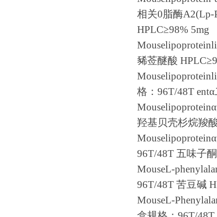
相关
0
脂酶
A2(Lp-
HPLC
≥
98% 5mg
Mouselipoproteinl
豨莶醚酸
HPLC
≥
Mouselipoprotein
格：
96T/48T ent
Mouselipoprotein
α
羟基贝壳杉烷羧
Mouselipoprotein
α
96T/48T
五味子酮
MouseL-phenylal
96T/48T
苦豆碱
H
MouseL-Phenylala
盒规格：
96T/48T