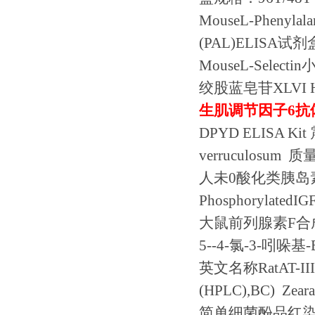
MouseL-Phenylala
(PAL)ELISA
试剂
MouseL-Selectin
绞股蓝皂苷
XLVI 
生肌调节因子
6
抗
DPYD ELISA Kit
verruculosum
质
人未
0
酸化类胰岛
PhosphorylatedI
大鼠前列腺素
F
合
5--4-
氯
-3-
吲哚基
-
英文名称
RatAT-II
(HPLC),BC) Zearal
简单细菌酚品红