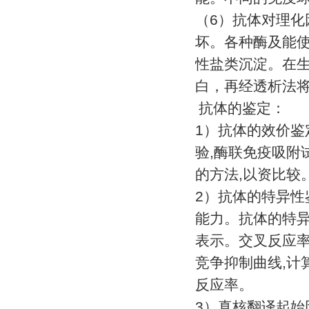
（
6
）抗体对理化
坏。各种酶及能
性盐类沉淀。在
白，再经透析法
抗体的鉴定：
1
）抗体的效价鉴
验
,
酶联免疫吸附
的方法
,
以资比较
2
）抗体的特异性
能力。抗体的特
表示。交叉反应
竞争抑制曲线
,
计
反应率。
3
）真核翻译起始