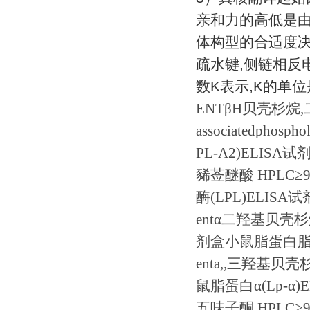
亲和力的高低是
体构型的合适度
疏水键
,
侧链相反
数
K
表示
,K
的单位
ENT
β
H
贝壳杉烷
,
associatedphosph
PL-A2)ELISA
试
豨莶醚酸
HPLC
≥
9
酶
(LPL)ELISA
试
ent
α二羟基贝壳
剂盒小鼠脂蛋白
enta,,
三羟基贝壳
鼠脂蛋白α
(Lp-
α
)
五味子酮
HPLC
≥