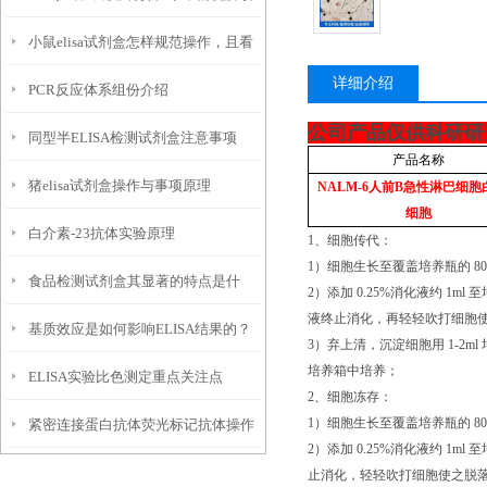
小鼠elisa试剂盒怎样规范操作，且看
详细介绍
PCR反应体系组份介绍
厂家如何讲解
公司产品仅供科研研
同型半ELISA检测试剂盒注意事项
产品名称
猪elisa试剂盒操作与事项原理
NALM-6
人前
B
急性淋巴细胞
细胞
白介素-23抗体实验原理
1、细胞传代：
1）细胞生长至覆盖培养瓶的 80
食品检测试剂盒其显著的特点是什
2）添加 0.25%消化液约 1
液终止消化，再轻轻吹打细胞使之脱落
基质效应是如何影响ELISA结果的？
么？
3）弃上清，沉淀细胞用 1-2ml
培养箱中培养；
ELISA实验比色测定重点关注点
2、细胞冻存：
1）细胞生长至覆盖培养瓶的 80
紧密连接蛋白抗体荧光标记抗体操作
2）添加 0.25%消化液约 
注意事项
止消化，轻轻吹打细胞使之脱落，然后