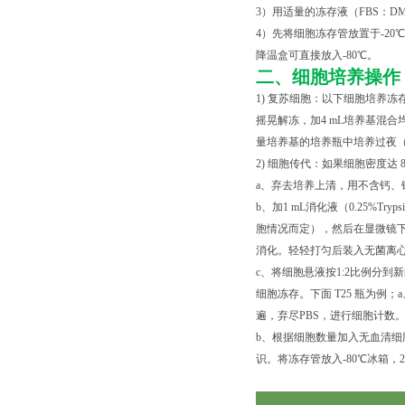
3）用适量的冻存液（FBS：D
4）先将细胞冻存管放置于-20℃
降温盒可直接放入-80℃。
二、细胞培养操作
1) 复苏细胞：以下细胞培养冻
摇晃解冻，加4 mL培养基混合均
量培养基的培养瓶中培养过夜（
2) 细胞传代：如果细胞密度达 
a、弃去培养上清，用不含钙、镁
b、加1 mL消化液（0.25%Tr
胞情况而定），然后在显微镜下
消化。轻轻打匀后装入无菌离心管中
c、将细胞悬液按1:2比例分到
细胞冻存。下面 T25 瓶为例；
遍，弃尽PBS，进行细胞计数
b、根据细胞数量加入无血清细胞
识。将冻存管放入-80℃冰箱，