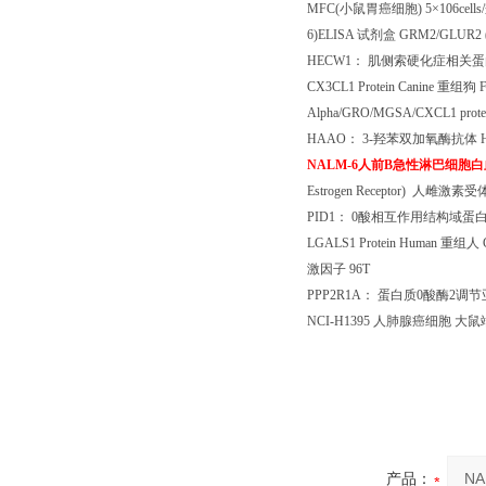
MFC(
小鼠胃癌细胞
) 5
×
106cells/
6)ELISA
试剂盒
GRM2/GLUR2 (Gl
HECW1
： 肌侧索硬化症相关蛋
CX3CL1 Protein Canine
重组狗
F
Alpha/GRO/MGSA/CXCL1 protei
HAAO
：
3-
羟苯双加氧酶抗体
H
NALM-6
人前
B
急性淋巴细胞白
Estrogen Receptor)
人雌激素受
PID1
：
0
酸相互作用结构域蛋
LGALS1 Protein Human
重组人
G
激因子
96T
PPP2R1A
： 蛋白质
0
酸酶
2
调节
NCI-H1395
人肺腺癌细胞 大鼠
产品：