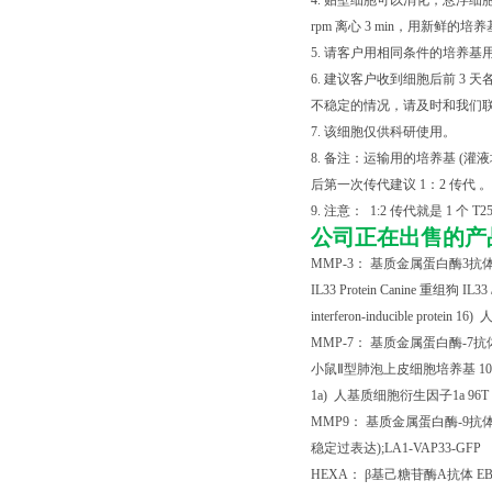
4. 贴壁细胞可以消化，悬浮细胞直接混匀
rpm 离心 3 min，用新
5. 请客户用相同条件的培养基
6. 建议客户收到细胞后前 
不稳定的情况，请及时和我们
7. 该细胞仅供科研使用。
8. 备注：运输用的培养基 
后第一次传代建议 1：2 传代 。
9. 注意： 1:2 传代就是 1 个 T2
公司正在出售的产
MMP-3
： 基质金属蛋白酶
3
抗
IL33 Protein Canine
重组狗
IL33 
interferon-inducible protein 16)
MMP-7
： 基质金属蛋白酶
-7
抗
小鼠Ⅱ型肺泡上皮细胞培养基
1
1a)
人基质细胞衍生因子
1a 96T
MMP9
： 基质金属蛋白酶
-9
抗
稳定过表达
);LA1-VAP33-GFP
HEXA
： β基己糖苷酶
A
抗体
E