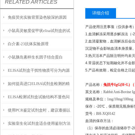
RELATED ARTICLES
详细介绍
免疫荧光实验背景染色较深的原因
产品使用注意事项（仅供参考
小鼠高灵敏度促甲状elisa试剂盒的试
1.
血清解冻采用逐步解冻法（
-
2.
血清凝絮物，血清解冻后会
白介素-23抗体实验原理
剂准备和注意事项
沉淀物不会影响血清本身质量
3.
热灭活本产品除注明外均未
小鼠胰岛素样生长因子结合蛋白
4.
常温状态下短期融化并不会
ELISA试剂盒干扰性物质可分为内源
5.
产品有效期，检定合格之日
3elisa试剂盒使用注意事项
如何提高进口ELISA试剂盒检测的精
性与外源性
产品名称：
兔抗牛
IgG(H+L)
（
英文名称：
Rabbit Anti-Bovine I
ELISA检测试剂盒试验结构不显色问
度呢？
规格及单位：
1mg/10mg/100mg
保存：
-20
℃
，保质期见瓶身标
使用PCR鉴定试剂盒时，建议遵循以
题的探讨
货号：
BH-XQ0142
血清的保存方法：
实验室生化试剂盒适合使用鉴别方法
下几点注意事项
（
1
）保存的血清必须储存于
-2