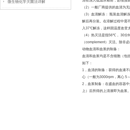
清在冻入低温冰箱前，必须预
微生物化学灭菌法详解
（
2
）一般厂商提供的血清为无
（
3
）血清解冻：
瓶装血清解
解后再分装。在溶解过程中需
入
37
℃
解冻，这样因温度改变
（
4
）热灭活是指
56
℃
，
30
分
（
complement
）灭活。除非必
动物血清和血浆的制备：
血清和血浆均是不含细胞（包
如下：
1
，血清的制备：获得的血液不
心（一般为
3000rpm
，离心
5
2
，血浆制备：在盛血的容器中
上）后所得的上清液即为血浆