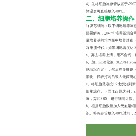
4）先将细胞冻存管放置于-20℃
降温盒可直接放入-80℃。
二、细胞培养操作
1) 复苏细胞：以下细胞培养冻
摇晃解冻，加4 mL培养基混合均
量培养基的培养瓶中培养过夜（
2) 细胞传代：如果细胞密度达 
a、弃去培养上清，用不含钙、镁
b、加1 mL消化液（0.25%Tr
胞情况而定），然后在显微镜下
消化。轻轻打匀后装入无菌离心管中
c、将细胞悬液按1:2比例分到
细胞冻存。下面 T25 瓶为例；
遍，弃尽PBS，进行细胞计数
b、根据细胞数量加入无血清细胞
识。将冻存管放入-80℃冰箱，