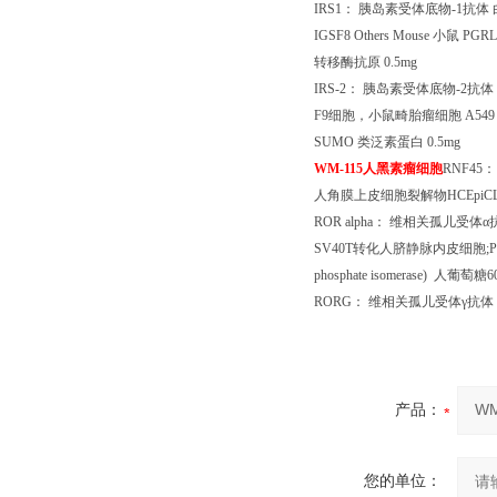
IRS1
： 胰岛素受体底物
-1
抗体
IGSF8 Others Mouse
小鼠
PGRL 
转移酶抗原
0.5mg
IRS-2
： 胰岛素受体底物
-2
抗体
F9
细胞，小鼠畸胎瘤细胞
A549 
SUMO
类泛素蛋白
0.5mg
WM-115
人黑素瘤细胞
RNF45
：
人角膜上皮细胞裂解物
HCEpiC
ROR alpha
： 维相关孤儿受体α
SV40T
转化人脐静脉内皮细胞
;
phosphate isomerase)
人葡萄糖
6
RORG
： 维相关孤儿受体γ抗体
产品：
您的单位：