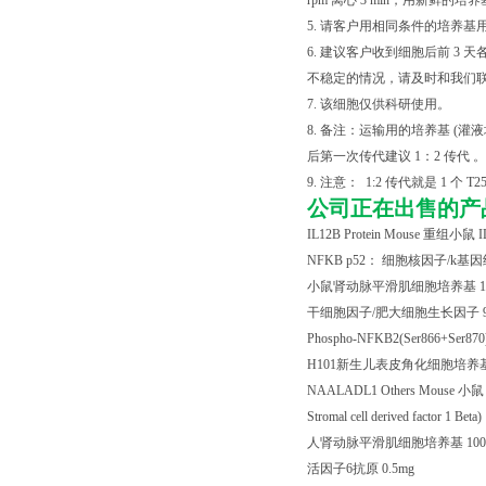
rpm 离心 3 min，用新
5. 请客户用相同条件的培养基
6. 建议客户收到细胞后前 
不稳定的情况，请及时和我们
7. 该细胞仅供科研使用。
8. 备注：运输用的培养基 
后第一次传代建议 1：2 传代 。
9. 注意： 1:2 传代就是 1 个 T2
公司正在出售的产
IL12B Protein Mouse
重组小鼠
I
NFKB p52
： 细胞核因子
/k
基因
小鼠肾动脉平滑肌细胞培养基
1
干细胞因子
/
肥大细胞生长因子
Phospho-NFKB2(Ser866+Ser870
H101
新生儿表皮角化细胞培养
NAALADL1 Others Mouse
小鼠
Stromal cell derived factor 1 Beta)
人肾动脉平滑肌细胞培养基
10
活因子
6
抗原
0.5mg