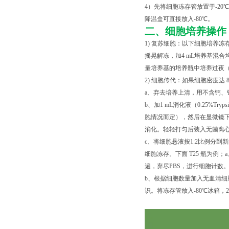
4）先将细胞冻存管放置于-20℃
降温盒可直接放入-80℃。
二、细胞培养操作
1) 复苏细胞：以下细胞培养冻
摇晃解冻，加4 mL培养基混合均
量培养基的培养瓶中培养过夜（
2) 细胞传代：如果细胞密度达 
a、弃去培养上清，用不含钙、镁
b、加1 mL消化液（0.25%Tr
胞情况而定），然后在显微镜下
消化。轻轻打匀后装入无菌离心管中
c、将细胞悬液按1:2比例分到
细胞冻存。下面 T25 瓶为例；
遍，弃尽PBS，进行细胞计数
b、根据细胞数量加入无血清细胞
识。将冻存管放入-80℃冰箱，