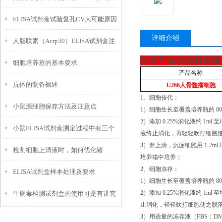
ELISA试剂盒试验复孔CV大可能原因
子？
详细介绍
人脂联素（Acrp30）ELISA试剂盒注
及建议方案
公司产品仅供科研研
细胞培养基的基本要求
意事项
产品名称
抗体的制备概述
U266
人骨髓瘤细胞
1、细胞传代：
小鼠源细胞保存方法及注意点
1）细胞生长至覆盖培养瓶的 80
2）添加 0.25%消化液约 1
小鼠ELISA试剂盒测定过程中有三个
液终止消化，再轻轻吹打细胞使之脱落
3）弃上清，沉淀细胞用 1-2ml
检测细胞上清液时，如何优化猪
必要的试剂
培养箱中培养；
2、细胞冻存：
ELISA试剂盒样本处理及要求
ELISA实验操作？
1）细胞生长至覆盖培养瓶的 80
2）添加 0.25%消化液约 
牛病毒检测试剂盒的使用可是有讲究
止消化，轻轻吹打细胞使之脱落，然后
的
3）用适量的冻存液（FBS：D