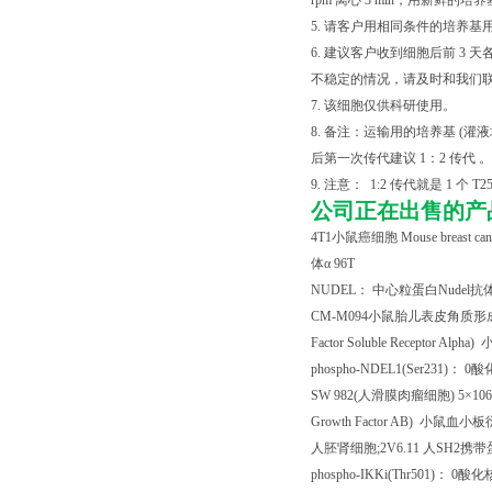
rpm 离心 3 min，用新
5. 请客户用相同条件的培养基
6. 建议客户收到细胞后前 
不稳定的情况，请及时和我们
7. 该细胞仅供科研使用。
8. 备注：运输用的培养基 
后第一次传代建议 1：2 传代 。
9. 注意： 1:2 传代就是 1 个 T2
公司正在出售的产
4T1
小鼠癌细胞
Mouse breast c
体α
96T
NUDEL
： 中心粒蛋白
Nudel
抗
CM-M094
小鼠胎儿表皮角质形
Factor Soluble Receptor Alpha)
phospho-NDEL1(Ser231)
：
0
酸
SW 982(
人滑膜肉瘤细胞
) 5
×
106
Growth Factor AB)
小鼠血小板
人胚肾细胞
;2V6.11
人
SH2
携带
phospho-IKKi(Thr501)
：
0
酸化