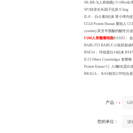
SK-BR-3(
人癌细胞
) 5
×
106cells/
SP1
转录生长因子抗原
0.5mg
IL-8
： 白介素
8
抗体 肾小球内
CCL8 Protein Human
重组人
CCL
cysteine)
富含半胱酸的酸性分泌
U266
人骨髓瘤细胞
RASD2
： 
BABL/3T3 BABL/C
小鼠胚胎成
RNF14
： 环指蛋白
14
抗体
BT47
IL13 Others Cynomolgus
食蟹猴
Protein Kinase C)
人
0
酸化蛋白
RRAGA
：
RAS
相关
GTP
结合蛋
产品：
您的单位：