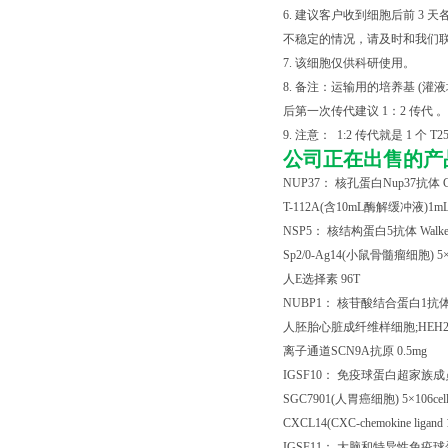
6. 建议客户收到细胞后前 
不稳定的情况，请及时和我们
7. 该细胞仅供科研使用。
8. 备注：运输用的培养基 
后第一次传代建议 1：2 传代 。
9. 注意： 1:2 传代就是 1 个 T2
公司正在出售的产
NUP37
： 核孔蛋白
Nup37
抗体
C
T-112A
(
含
10mL
酶解缓冲液
)1m
NSP5
： 核结构蛋白
5
抗体
Walke
Sp2/0-Ag14(
小鼠骨髓瘤细胞
) 5
人
E
选择素
96T
NUBP1
： 核苷酸结合蛋白
1
抗
人胚胎心脏成纤维样细胞
;HEH
离子通道
SCN9A
抗原
0.5mg
IGSF10
： 免疫球蛋白超家族成
SGC7901(
人胃癌细胞
) 5
×
106cell
CXCL14(CXC-chemokine ligand
IGSF11
： 大脑和特异性免疫