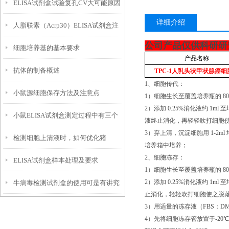
ELISA试剂盒试验复孔CV大可能原因
子？
详细介绍
人脂联素（Acrp30）ELISA试剂盒注
及建议方案
公司产品仅供科研研
细胞培养基的基本要求
意事项
产品名称
抗体的制备概述
TPC-1
人乳头状甲状腺癌细
1、细胞传代：
小鼠源细胞保存方法及注意点
1）细胞生长至覆盖培养瓶的 80
2）添加 0.25%消化液约 1
小鼠ELISA试剂盒测定过程中有三个
液终止消化，再轻轻吹打细胞使之脱落
3）弃上清，沉淀细胞用 1-2ml
检测细胞上清液时，如何优化猪
必要的试剂
培养箱中培养；
2、细胞冻存：
ELISA试剂盒样本处理及要求
ELISA实验操作？
1）细胞生长至覆盖培养瓶的 80
2）添加 0.25%消化液约 
牛病毒检测试剂盒的使用可是有讲究
止消化，轻轻吹打细胞使之脱落，然后
的
3）用适量的冻存液（FBS：D
4）先将细胞冻存管放置于-20℃