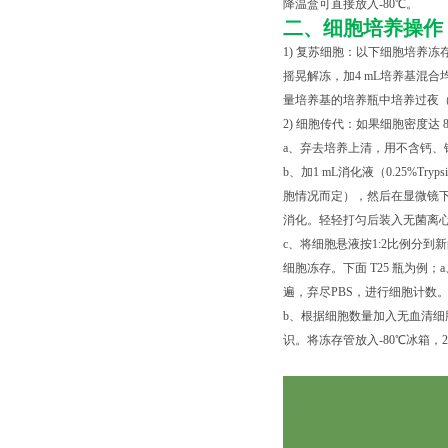
降温盒可直接放入-80℃。
二、细胞培养操作
1) 复苏细胞：以下细胞培养冻
摇晃解冻，加4 mL培养基混合均
量培养基的培养瓶中培养过夜（
2) 细胞传代：如果细胞密度达 
a、弃去培养上清，用不含钙、镁
b、加1 mL消化液（0.25%Tr
胞情况而定），然后在显微镜下
消化。轻轻打匀后装入无菌离心管中
c、将细胞悬液按1:2比例分到
细胞冻存。下面 T25 瓶为例；
遍，弃尽PBS，进行细胞计数
b、根据细胞数量加入无血清细胞
识。将冻存管放入-80℃冰箱，