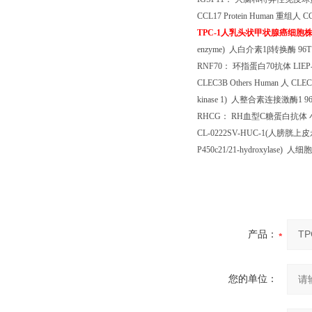
CCL17 Protein Human
重组人
CC
TPC-1
人乳头状甲状腺癌细胞
enzyme)
人白介素
1
β转换酶
96T
RNF70
： 环指蛋白
70
抗体
LIEP
CLEC3B Others Human
人
CLEC3
kinase 1)
人整合素连接激酶
1 9
RHCG
：
RH
血型
C
糖蛋白抗体
CL-0222SV-HUC-1(
人膀胱上皮
P450c21/21-hydroxylase)
人细胞
产品：
您的单位：