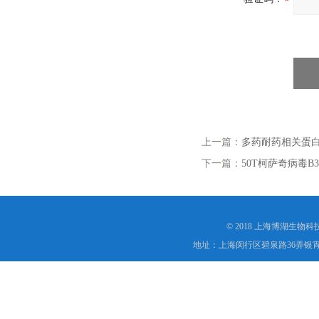
上一篇：
多药耐药相关蛋白
下一篇：
50T柯萨奇病毒
© 2018 上海博湖生物
地址：上海闵行区碧泉路36弄银宵