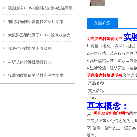
载脂蛋白ELISA检测试剂盒9点注意事
细胞冷冻蚀刻复型技术应用结果
项
详细介绍
实
大鼠淋巴细胞因子ELISA检测试剂盒
明亮发光杆菌说明书
1.
称量→溶化→调pH→过
浅谈生化试剂的不同级别
特点优势
2.干热灭菌：装入待灭菌物
3.高压蒸汽灭菌：加水→
科研抗体特异性选择指南
4.过滤除菌：组装灭菌→连
标准物质量值的特性和基本要求
明亮发光杆菌说明书
培养温度
产品名称
英文名称
价格
基本概念：
(1)
明亮发光杆菌说明书
菌群
产气肠细菌及他们之间的过
(2) 菌属：菌种的上一级
属等。