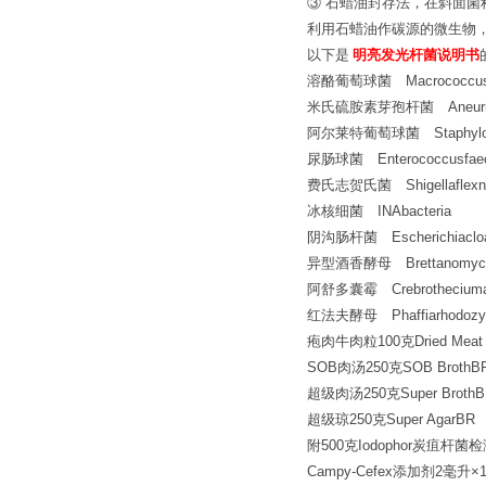
③ 石蜡油封存法，在斜面菌
利用石蜡油作碳源的微生物
以下是
明亮发光杆菌说明书
溶酪葡萄球菌 Macrococcuscaseol
米氏硫胺素芽孢杆菌 Aneuriniba
阿尔莱特葡萄球菌 Staphylococ
尿肠球菌 Enterococcusfaecium
费氏志贺氏菌 Shigellaflexne
冰核细菌 INAbacteria
阴沟肠杆菌 Escherichiaclo
异型酒香酵母 Brettanomyce
阿舒多囊霉 Crebrotheciumas
红法夫酵母 Phaffiarhodozyma
疱肉牛肉粒100克Dried Me
SOB肉汤250克SOB BrothB
超级肉汤250克Super BrothB
超级琼250克Super AgarBR
附500克Iodophor炭疽杆
Campy-Cefex添加剂2毫升×1