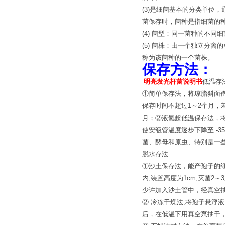
(3)是细菌基本的分类单位
菌保存时，菌种是指细菌的
(4) 菌型：同一菌种的不
(5) 菌株：由一个独立分
称为该菌种的一个菌株。
保存方法：
明亮发光杆菌说明书
低温存
①简单保存法，将琼脂斜面
保存时间不超过1～2个月，
月；②液氮超低温保存法，
使安瓿管温度逐步下降至 -3
菌、酵母和原虫、特别是一
脱水存法
①沙土保存法，能产孢子的细
内,装置高度为1cm;灭菌2
少许加入沙土管中，经真空抽
② 冷冻干燥法,将孢子悬浮
后，在低温下用真空泵抽干，