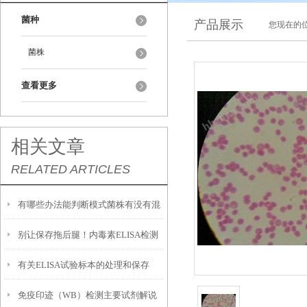
菌种
产品展示
您现在的位
菌株
查看更多
相关文章
RELATED ARTICLES
有哪些办法能判断模式菌株有没有混
别让保存拖后腿！内毒素ELISA检测
入杂菌？
有关ELISA试验标本的处理和保存
试剂盒的正确存放法则
免疫印迹（WB）检测主要试剂解说