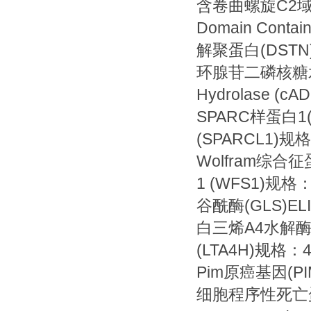
含卷曲螺旋C2域蛋白1A
Domain Contai
解聚蛋白(DSTN)EL
环腺苷二磷核糖水解酶(c
Hydrolase (c
SPARC样蛋白1(SPA
(SPARCL1)规格
Wolfram综合征蛋白1
1 (WFS1)规格：
谷酰酶(GLS)ELISA
白三烯A4水解酶(LTA4
(LTA4H)规格：4
Pim原癌基因(PIM1
细胞程序性死亡蛋白6