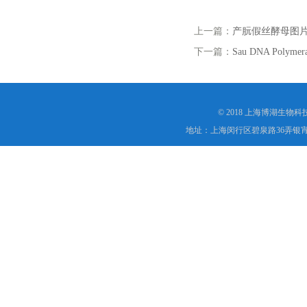
上一篇：
产朊假丝酵母图
下一篇：
Sau DNA Polymer
© 2018 上海博湖生物
地址：上海闵行区碧泉路36弄银宵