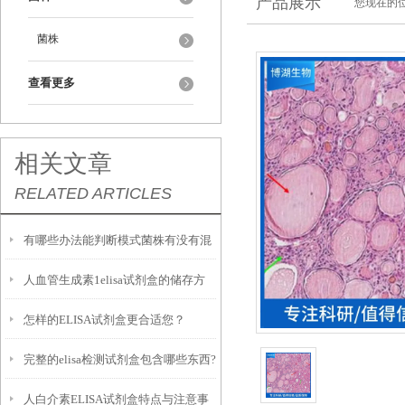
产品展示
您现在的位
菌株
查看更多
相关文章
RELATED ARTICLES
有哪些办法能判断模式菌株有没有混
人血管生成素1elisa试剂盒的储存方
入杂菌？
怎样的ELISA试剂盒更合适您？
式
完整的elisa检测试剂盒包含哪些东西?
人白介素ELISA试剂盒特点与注意事