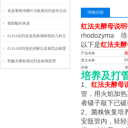
表皮葡萄球菌PCR检测试剂盒​特点优
项
详细介绍
脂肪酸的来源
势
红法夫酵母说明
rhodozym
ELISA试剂盒提高检测精度的几种主
以下是
红法夫酵
ELISA试剂盒的溶解以及规范品梯度
流方式
产品名称
英文名称
P
乳酸含量检测试剂盒检测原理
稀释方法
价格
培养及打
1、
红法夫酵母
管，用火焰加热
者镊子敲下已破
2、菌株恢复培养
安瓿管内，轻轻