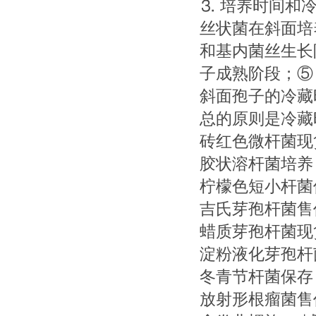
⒊ 培养时间和
丝状菌在斜面培
和基内菌丝生长
子成熟阶段；⑤
斜面孢子的冷藏
总的原则是冷藏
砖红色微杆菌现
胶状溶杆菌培养
柠檬色短小杆菌
吉氏芽孢杆菌售
蜡质芽孢杆菌现
淀粉液化芽孢杆
冬青节杆菌保存
放射形根瘤菌售