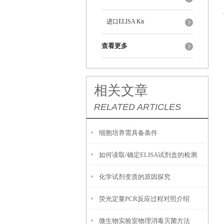
进口ELISA Kit
查看更多
相关文章
RELATED ARTICLES
细胞培养需具备条件
如何读取/确定ELISA试剂盒的检测
化学试剂变质的原因探究
限？
荧光定量PCR反应过程对照介绍
微生物实验室物理消毒灭菌方法