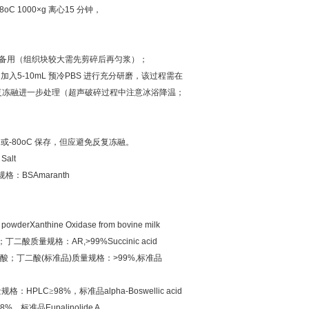
-8oC 1000×g
离心
15
分钟，
备用（组织块较大需先剪碎后再匀浆）；
，加入
5-10mL
预冷
PBS
进行充分研磨，该过程需在
复冻融进一步处理（超声破碎过程中注意冰浴降温；
C
或
-80oC
保存，但应避免反复冻融。
Salt
规格：
BSAmaranth
powderXanthine Oxidase from bovine milk
；丁二酸质量规格：
AR,>99%Succinic acid
酸；丁二酸
(
标准品
)
质量规格：
>99%,
标准品
量规格：
HPLC
≥
98%
，标准品
alpha-Boswellic acid
98%
，标准品
Eupalinolide A