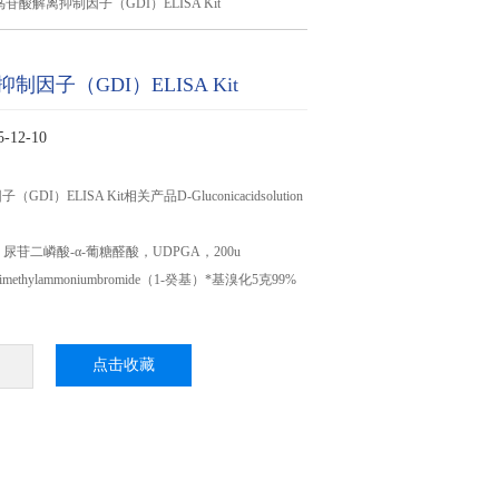
鸟苷酸解离抑制因子（GDI）ELISA Kit
因子（GDI）ELISA Kit
12-10
I）ELISA Kit相关产品D-Gluconicacidsolution
1 尿苷二嶙酸-α-葡糖醛酸，UDPGA，200u
trimethylammoniumbromide（1-癸基）*基溴化5克99%
点击收藏