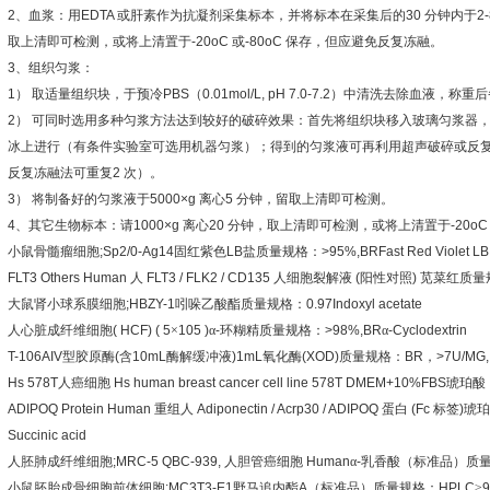
2
、血浆：用
EDTA
或肝素作为抗凝剂采集标本，并将标本在采集后的
30
分钟内于
2
取上清即可检测，或将上清置于
-20oC
或
-80oC
保存，但应避免反复冻融。
3
、组织匀浆：
1
）
取适量组织块，于预冷
PBS
（
0.01mol/L, pH 7.0-7.2
）中清洗去除血液，称重后
2
）
可同时选用多种匀浆方法达到较好的破碎效果：首先将组织块移入玻璃匀浆器
冰上进行（有条件实验室可选用机器匀浆）；得到的匀浆液可再利用超声破碎或反
反复冻融法可重复
2
次）。
3
）
将制备好的匀浆液于
5000×g
离心
5
分钟，留取上清即可检测。
4
、其它生物标本：请
1000×g
离心
20
分钟，取上清即可检测，或将上清置于
-20o
小鼠骨髓瘤细胞
;Sp2/0-Ag14
固红紫色
LB
盐质量规格：
>95%,BRFast Red Violet LB 
FLT3 Others Human
人
FLT3 / FLK2 / CD135
人细胞裂解液
(
阳性对照
)
苋菜红质量
大鼠肾小球系膜细胞
;HBZY-1
吲哚乙酸酯质量规格：
0.97Indoxyl acetate
人心脏成纤维细胞
( HCF) ( 5
×
105 )
α
-
环糊精质量规格：
>98%,BR
α
-Cyclodextrin
T-106AIV
型胶原酶
(
含
10mL
酶解缓冲液
)1mL
氧化酶
(XOD)
质量规格：
BR
，
>7U/MG, 
Hs 578T
人癌细胞
Hs human breast cancer cell line 578T DMEM+10%FBS
琥珀酸
ADIPOQ Protein Human
重组人
Adiponectin / Acrp30 / ADIPOQ
蛋白
(Fc
标签
)
琥珀
Succinic acid
人胚肺成纤维细胞
;MRC-5 QBC-939,
人胆管癌细胞
Human
α
-
乳香酸（标准品）质
小鼠胚胎成骨细胞前体细胞
;MC3T3-E1
野马追内酯
A
（标准品）质量规格：
HPLC
≥