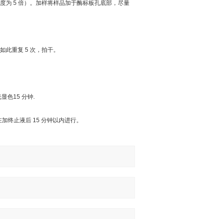
度为
5
倍）。加样将样品加于酶标板孔底部，尽量
如此重复
5
次，拍干。
光显色
15
分钟
.
在加终止液后
15
分钟以内进行。