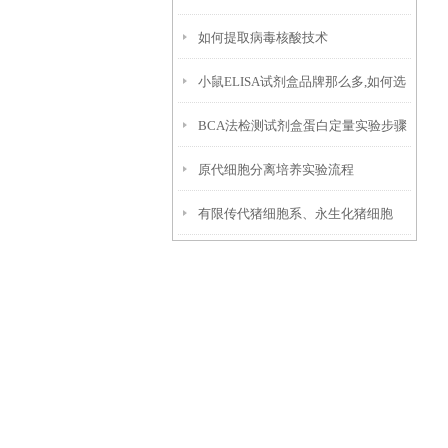
如何提取病毒核酸技术
小鼠ELISA试剂盒品牌那么多,如何选
BCA法检测试剂盒蛋白定量实验步骤
择
原代细胞分离培养实验流程
有限传代猪细胞系、永生化猪细胞
系，二者增殖存续周期的差别是什
么？