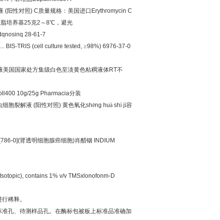
液
(
阳性对照
)
C
质量规格：美国进口
Erythromycin C
琼脂培养基
25
克
2
～
8
℃，避光
qnosinq 28-61-7
... BIS-TRIS (cell culture tested,
≥
98%) 6976-37-0
液美国国家处方集级白色至淡黄色粘稠液体
RT
不
ll400 10g/25g Pharmacia
分装
虫细胞裂解液
(
阳性对照
)
黄色氧化
sh
ē
ng hu
à
sh
ì
j
ì容
786-0](
肾透明细胞腺癌细胞
)
肖醋铟
INDIUM
Isotopic), contains 1% v/v TMSxlonofonm-D
进行稀释。
标准孔、待测样品孔。在酶标包被板上标准品准确加