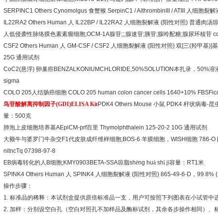
SERPINC1 Others Cynomolgus
食蟹猴
SerpinC1 / AithrombinIII / ATIII
人细胞裂解
IL22RA2 Others Human
人
IL22BP / IL22RA2
人细胞裂解液
(
阳性对照
)
普通肉汤
人低侵袭性脉络膜色素素瘤细胞
;OCM-1A
腺苷
;;;
腺速苷
;
胰苷
;
腺呤配糖
;
腺尿环核苷
cd
CSF2 Others Human
人
GM-CSF / CSF2
人细胞裂解液
(
阳性对照
)
双
[
三
(
羟甲基
)]
基
25G
通用试剂
CoC2(
悬浮
)
卵巢癌
BENZALKONIUMCHLORIDE,50%SOLUTION
本扎录，
50%
溶
sigma
COLO 205
人结肠癌细胞
COLO 205 human colon cancer cells 1640+10% FBSFico
鸟苷酸解离抑制因子
(GDI)ELISA Kit
PDK4 Others Mouse
小鼠
PDK4
杆状病毒
-
昆
量：
500
克
肺泡上皮细胞培养基
AEpiCM-prf
百里
Thymolphthalein 125-20-2 10G
通用试剂
大额牛与婆罗门牛杂交
F1
代皮肤成纤维样细胞
;BOS-6
羊膜细胞，
WISH
细胞
786-O [
nitncTq 07398-97-8
EB
病毒转化的人
B
细胞
;KMY0903BETA-SSA
琼脂
sh
ē
ng hu
à
sh
ì
j
ì容量：
RT1
米
SPINK4 Others Human
人
SPINK4
人细胞裂解液
(
阳性对照
) 865-49-6-D
，
99.8% (
操作步骤：
1.
标准品的稀释：本试剂盒提供原倍标准品一支，用户可按照下列图表在小试管中
2.
加样：分别设空白孔（空白对照孔不加样品及酶标试剂，其余各步操作相同）、