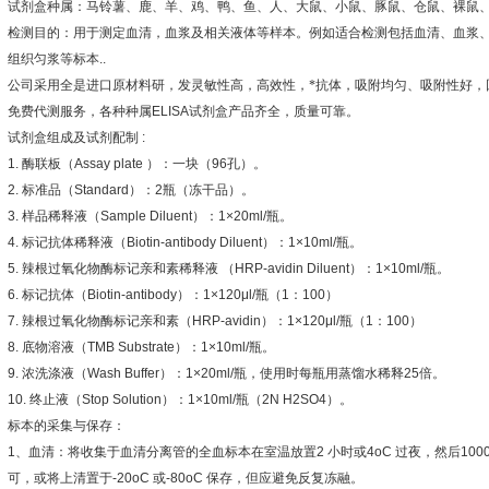
试剂盒种属：马铃薯、鹿、羊、鸡、鸭、鱼、人、大鼠、小鼠、豚鼠、仓鼠、裸鼠
检测目的：用于测定血清，血浆及相关液体等样本。例如适合检测包括血清、血浆
组织匀浆等标本
..
公司采用全是进口原材料研，发灵敏性高，高效性，*抗体，吸附均匀、吸附性好，
免费代测服务，各种种属
ELISA
试剂盒产品齐全，质量可靠。
试剂盒组成及试剂配制
:
1.
酶联板（
Assay plate
）：一块（
96
孔）。
2.
标准品（
Standard
）：
2
瓶（冻干品）。
3.
样品稀释液（
Sample Diluent
）：
1×20ml/
瓶。
4.
标记抗体稀释液（
Biotin-antibody Diluent
）：
1×10ml/
瓶。
5.
辣根过氧化物酶标记亲和素稀释液
（
HRP-avidin Diluent
）：
1×10ml/
瓶。
6.
标记抗体（
Biotin-antibody
）：
1×120μl/
瓶（
1
：
100
）
7.
辣根过氧化物酶标记亲和素（
HRP-avidin
）：
1×120μl/
瓶（
1
：
100
）
8.
底物溶液（
TMB Substrate
）：
1×10ml/
瓶。
9.
浓洗涤液（
Wash Buffer
）：
1×20ml/
瓶，使用时每瓶用蒸馏水稀释
25
倍。
10.
终止液（
Stop Solution
）：
1×10ml/
瓶（
2N H2SO4
）。
标本的采集与保存：
1
、血清：将收集于血清分离管的全血标本在室温放置
2
小时或
4oC
过夜，然后
100
可，或将上清置于
-20oC
或
-80oC
保存，但应避免反复冻融。