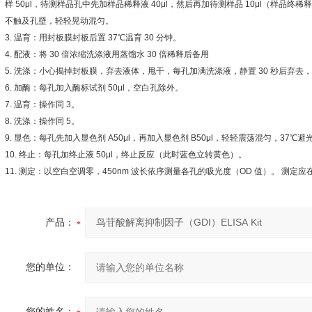
样
50μl
，待测样品孔中先加样品稀释液
40μl
，然后再加待测样品
10μl
（样品终稀释
不触及孔壁，轻轻晃动混匀。
3.
温育：用封板膜封板后置
37
℃
温育
30
分钟。
4.
配液：将
30
倍浓缩洗涤液用蒸馏水
30
倍稀释后备用
5.
洗涤：小心揭掉封板膜，弃去液体，甩干，每孔加满洗涤液，静置
30
秒后弃去，
6.
加酶：每孔加入酶标试剂
50μl
，空白孔除外。
7.
温育：操作同
3
。
8.
洗涤：操作同
5
。
9.
显色：每孔先加入显色剂
A50μl
，再加入显色剂
B50μl
，轻轻震荡混匀，
37
℃
避
10.
终止：每孔加终止液
50μl
，终止反应（此时蓝色立转黄色）。
11.
测定：以空白空调零，
450nm
波长依序测量各孔的吸光度（
OD
值）。
测定应
产品：
您的单位：
您的姓名：