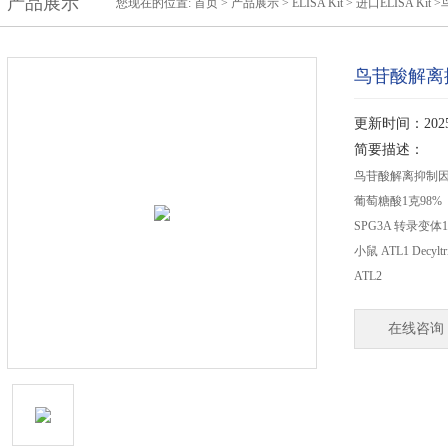
产品展示
您现在的位置:
首页
>
产品展示
>
ELISA Kit
>
进口ELISA Kit
>
鸟苷酸解离抑制
更新时间：2025-
简要描述：
鸟苷酸解离抑制因子（GD
葡萄糖酸1克98%
SPG3A 转录变体
小鼠 ATL1 Decyl
ATL2
在线咨询