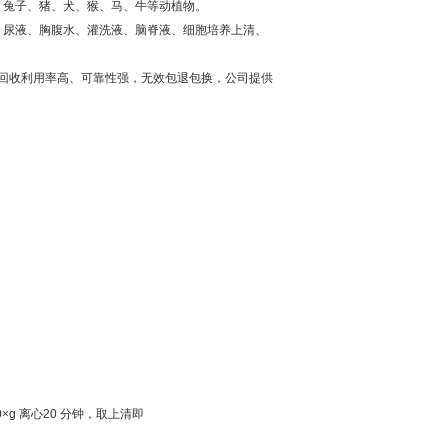
、兔子、猪、犬、猴、马、牛等动植物。
、尿液、胸腹水、灌洗液、脑脊液、细胞培养上清、
回收利用率高、可靠性强，无效包退包换，公司提供
0×g
离心
20
分钟，取上清即