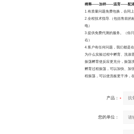
稀释
——
加样
——
温育
——
配
1.
有质量问题免费包换，合同
2.
全程技术指导
.
（包括售前的
电）
3.
提供免费代测的服务。（你
右）
4.
客户有任何问题，我们都是
为什么实验过程中孵育、洗涤
振荡孵育使反应更充分，振荡
孵育过程振荡，可以加快、加
程振荡，可以使洗板更干净，
产品：
您的单位：