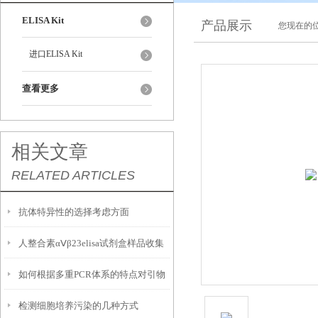
ELISA Kit
产品展示
您现在的位
进口ELISA Kit
查看更多
相关文章
RELATED ARTICLES
抗体特异性的选择考虑方面
人整合素αⅤβ23elisa试剂盒样品收集
如何根据多重PCR体系的特点对引物
处理及保存方法和操作注意事项
检测细胞培养污染的几种方式
进行优化设计？