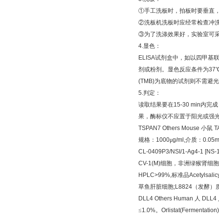
①
手工洗板时，拍板时要垂直
②
洗板机洗板时应经常检查冲
③
为了洗涤效果好，实验室可
4.
显色：
ELISA
试剂盒中，如以四甲基
剂或粉剂。显色反应条件为
37
(TMB)
为底物的试剂则不需避光
5.
判定：
读取结果要在
15-30 min
内完成
果，酶标仪不应置于阳光或强
TSPAN7 Others Mouse
小鼠
T
规格：
1000
μ
g/ml,
介质：
0.05m
CL-0409P3/NSI/1-Ag4-1 [NS-1
CV-1(M)
细胞，非洲绿猴肾细胞
HPLC>99%,
标准品
Acetylsalic
草鱼肝脏细胞
;L8824
（发酵）
DLL4 Others Human
人
DLL4
≤
1.0%
。
Orlistat(Fermentation)