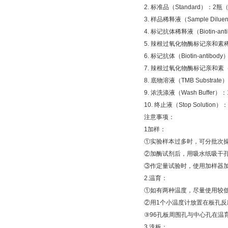
2.
标准品（
Standard
）：
2
瓶
3.
样品稀释液（
Sample Diluen
4.
标记抗体稀释液（
Biotin-ant
5.
辣根过氧化物酶标记亲和素
6.
标记抗体（
Biotin-antibody
7.
辣根过氧化物酶标记亲和素
8.
底物溶液（
TMB Substrate
）
9.
浓洗涤液（
Wash Buffer
）：
10.
终止液（
Stop Solution
）：
注意事项：
1
加样：
①
实验样本过多时，可分批次
②
加酶试剂后，用吸水纸吸干
③
作定量试验时，使用加样器
2.
温育：
①
如有两种温度，尽量使用较
②
用
1
个小温度计放置在板孔反
③
96
孔板周围孔与中心孔在温
3.
洗板：