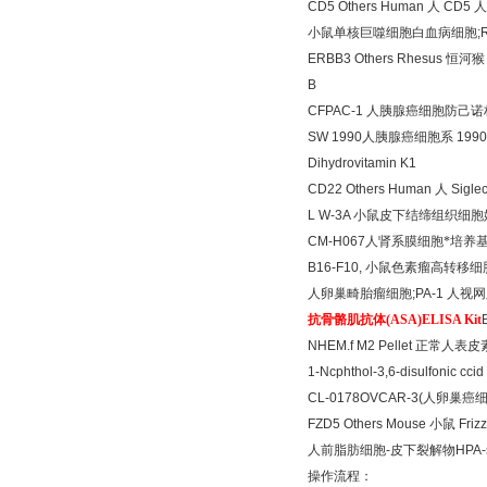
CD5 Others Human
人
CD5
人
小鼠单核巨噬细胞白血病细胞
;
ERBB3 Others Rhesus
恒河猴
B
CFPAC-1
人胰腺癌细胞防己诺
SW 1990
人胰腺癌细胞系
1990 
Dihydrovitamin K1
CD22 Others Human
人
Sigle
L W-3A
小鼠皮下结缔组织细胞
CM-H067
人肾系膜细胞*培养
B16-F10,
小鼠色素瘤高转移细
人卵巢畸胎瘤细胞
;PA-1
人视网
抗骨骼肌抗体
(ASA)ELISA Kit
NHEM.f M2 Pellet
正常人表皮
1-Ncphthol-3,6-disulfonic cci
CL-0178OVCAR-3(
人卵巢癌
FZD5 Others Mouse
小鼠
Friz
人前脂肪细胞
-
皮下裂解物
HPA-
操作流程：