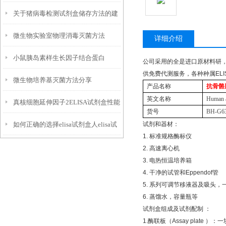
关于猪病毒检测试剂盒储存方法的建
微生物实验室物理消毒灭菌方法
议如下
详细介绍
小鼠胰岛素样生长因子结合蛋白
公司采用的全是进口原材料研
供免费代测服务，各种种属
ELI
微生物培养基灭菌方法分享
3elisa试剂盒使用注意事项
产品名称
抗骨骼
英文名称
Human a
真核细胞延伸因子2ELISA试剂盒性能
货号
BH-G6
如何正确的选择elisa试剂盒人elisa试
试剂和器材：
1.
标准规格酶标仪
剂盒
2.
高速离心机
3.
电热恒温培养箱
4.
干净的试管和
Eppendof
管
5.
系列可调节移液器及吸头，
6.
蒸馏水，容量瓶等
试剂盒组成及试剂配制
：
1.
酶联板（
Assay plate
）：一