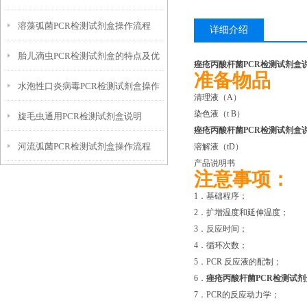
溶藻弧菌PCR检测试剂盒操作流程
势
详细介绍
胎儿滴虫PCR检测试剂盒的特点及优
痤疮丙酸杆菌PCR检测试剂盒
准备物品
水泡性口炎病毒PCR检测试剂盒操作
势
清理液（A） 
染色液（t B）
旋毛虫通用PCR检测试剂盒说明
流程
痤疮丙酸杆菌PCR检测试剂盒
河流弧菌PCR检测试剂盒操作流程
溶解液（tD） 
产品说明书 1
注意事项：
1．基础程序；
2．扩增温度和延伸温度；
3．反应时间；
4．循环次数；
5．PCR 反应液的配制；
6．
痤疮丙酸杆菌PCR检测试
7．PCR的反应动力学；