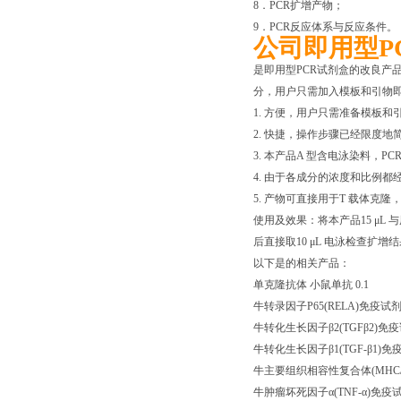
8．PCR扩增产物；
9．PCR反应体系与反应条件。
公司即用型P
是即用型PCR试剂盒的改良产品，
分，用户只需加入模板和引物即
1. 方便，用户只需准备模板和
2. 快捷，操作步骤已经限度
3. 本产品A 型含电泳染料，
4. 由于各成分的浓度和比例
5. 产物可直接用于T 载体克隆
使用及效果：将本产品15 μL 
后直接取10 μL 电泳检查扩增
以下是的相关产品：
单克隆抗体 小鼠单抗 0.1
牛转录因子P65(RELA)免疫试剂盒 *直销 
牛转化生长因子β2(TGFβ2)免疫试剂盒 进
牛转化生长因子β1(TGF-β1)免疫试剂盒 
牛主要组织相容性复合体(MHC/BoLA)免
牛肿瘤坏死因子α(TNF-α)免疫试剂盒 *直销