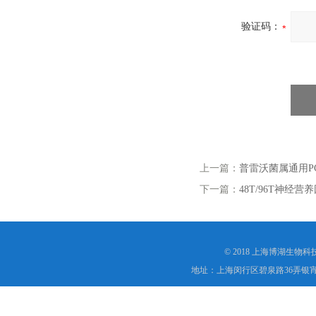
验证码：
上一篇：
普雷沃菌属通用P
下一篇：
48T/96T神经营养因
© 2018 上海博湖生物
地址：上海闵行区碧泉路36弄银宵