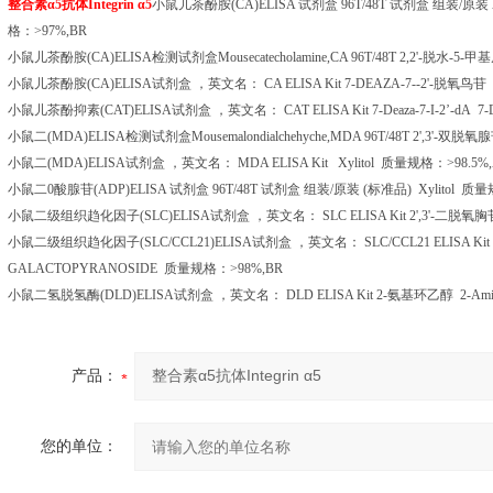
整合素α
5
抗体
Integrin
α
5
小鼠儿茶酚胺
(CA)ELISA
试剂盒
96T/48T
试剂盒
组装
/
原装
格：
>97%,BR
小鼠儿茶酚胺
(CA)ELISA
检测试剂盒
Mousecatecholamine,CA 96T/48T 2,2'-
脱水
-5-
甲基
小鼠儿茶酚胺
(CA)ELISA
试剂盒
，英文名：
CA ELISA Kit 7-DEAZA-7--2'-
脱氧鸟苷
7
小鼠儿茶酚抑素
(CAT)ELISA
试剂盒
，英文名：
CAT ELISA Kit 7-Deaza-7-I-2
’
-dA 7-D
小鼠二
(MDA)ELISA
检测试剂盒
Mousemalondialchehyche,MDA 96T/48T 2',3'-
双脱氧腺
小鼠二
(MDA)ELISA
试剂盒
，英文名：
MDA ELISA Kit
Xylitol
质量规格：
>98.5%
小鼠二
0
酸腺苷
(ADP)ELISA
试剂盒
96T/48T
试剂盒
组装
/
原装
(
标准品
) Xylitol
质量
小鼠二级组织趋化因子
(SLC)ELISA
试剂盒
，英文名：
SLC ELISA Kit 2',3'-
二脱氧胸
小鼠二级组织趋化因子
(SLC/CCL21)ELISA
试剂盒
，英文名：
SLC/CCL21 ELISA Kit
GALACTOPYRANOSIDE
质量规格：
>98%,BR
小鼠二氢脱氢酶
(DLD)ELISA
试剂盒
，英文名：
DLD ELISA Kit 2-
氨基环乙醇
2-Ami
产品：
您的单位：