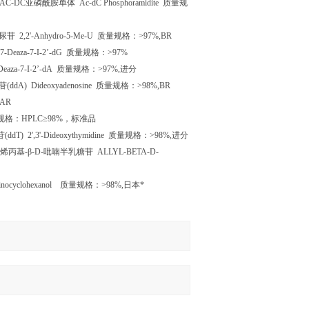
AC-DC
亚磷酰胺单体
Ac-dC Phosphoramidite
质量规
尿苷
2,2'-Anhydro-5-Me-U
质量规格：
>97%,BR
-Deaza-7-I-2
’
-dG
质量规格：
>97%
eaza-7-I-2
’
-dA
质量规格：
>97%,
进分
苷
(ddA) Dideoxyadenosine
质量规格：
>98%,BR
,AR
规格：
HPLC
≥
98%
，标准品
苷
(ddT) 2',3'-Dideoxythymidine
质量规格：
>98%,
进分
烯丙基
-
β
-D-
吡喃半乳糖苷
ALLYL-BETA-D-
nocyclohexanol
质量规格：
>98%,
日本*