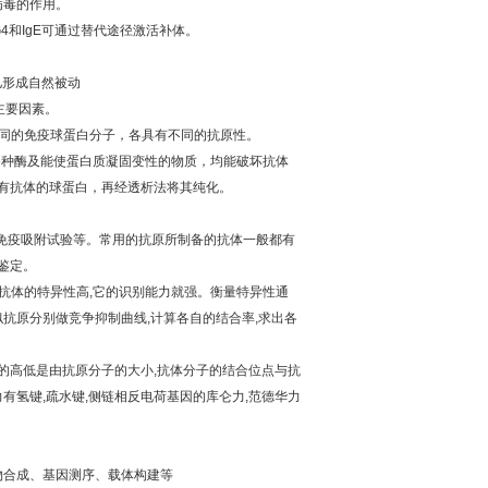
病毒的作用。
G4
和
IgE
可通过替代途径激活补体。
儿形成自然被动
主要因素。
同的免疫球蛋白分子，各具有不同的抗原性。
各种酶及能使蛋白质凝固变性的物质，均能破坏抗体
有抗体的球蛋白，再经透析法将其纯化。
免疫吸附试验等。常用的抗原所制备的抗体一般都有
鉴定。
抗体的特异性高
,
它的识别能力就强。衡量特异性通
似抗原分别做竞争抑制曲线
,
计算各自的结合率
,
求出各
的高低是由抗原分子的大小
,
抗体分子的结合位点与抗
力有氢键
,
疏水键
,
侧链相反电荷基因的库仑力
,
范德华力
物合成、基因测序、载体构建等