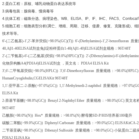
2.
蛋白工程：原核、哺乳动物蛋白表达系统等
3.
病毒包装：腺病毒、慢病毒等
4.
抗体工程：磁珠分选、病理染色、
WB
、
ELISA
、
IP
、
IF
、
IHC
、
FACS
、
Confocal
5.
细胞工程：细胞表型分析
(
凋亡、增殖、周期、迁移、侵袭、修复、克隆形成
)
、细
技术等等。
6'-(
二乙氨基
)-1',2'-
苯并荧烷
(>98.0%(GC)(T)) 6'-(Diethylamino)-1',2'-benzofluoran
质量
40,A
β
1-40ELISA
试剂盒兔β淀粉样蛋白
1-40(A
β
1-40)ELISA
试剂盒规格：
96T/48T
2'-(
二苄氨基
)-6'-(
二乙氨基
)
荧烷
(>98.0%(HPLC)(T)) 2'-(Dibenzylamino)-6'-(diethylamin
化物异构酶
A4(PDIA4)ELISA
试剂盒
，英文名：
PDIA4 ELISA Kit
3',6'-
二甲氧基荧烷
(>98.0%(HPLC)) 3',6'-Dimethoxyfluoran
质量规格：
>98.0%(HPLC
HumanCryoglobulin,CGELISAKit 96T/48T
1,1'-
亚甲基二
-2-
萘酚
(>97.0%(GC)) 1,1'-Methylenedi-2-naphthol
质量规格：
>97.0%(G
ELISA Kit
2-
萘基苄基醚
(>98.0%(GC)) Benzyl 2-Naphthyl Ether
质量规格：
>98.0%(GC)
英文名
96T/48T
己酰胺
(>98.0%(N)) Hex*
质量规格：
>98.0%(N)
酵母菌
SD-P/HIS
培养基
100
毫升
碳酸二苯酯
(>99.0%(GC)) Diphenyl Carbonate
质量规格：
>99.0%(GC) ELISAKitCA-2
二苄基亚砜
(>98.0%(GC)) Dibenzyl Sulfoxide
质量规格：
>98.0%(GC)
小鼠蛋白二硫
PDIA2 ELISA Kit