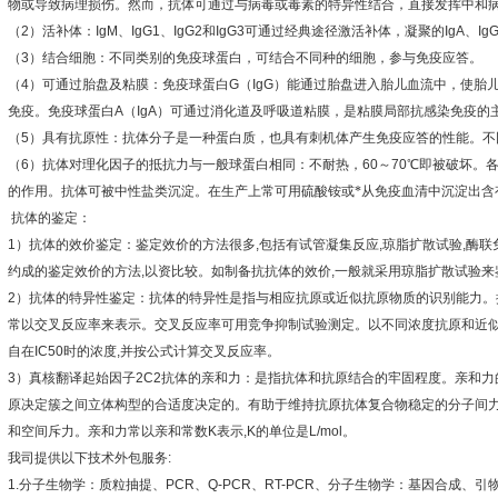
物或导致病理损伤。然而，抗体可通过与病毒或毒素的特异性结合，直接发挥中和
（
2
）活补体：
IgM
、
IgG1
、
IgG2
和
IgG3
可通过经典途径激活补体，凝聚的
IgA
、
Ig
（
3
）结合细胞：不同类别的免疫球蛋白，可结合不同种的细胞，参与免疫应答。
（
4
）可通过胎盘及粘膜：免疫球蛋白
G
（
IgG
）能通过胎盘进入胎儿血流中，使胎
免疫。免疫球蛋白
A
（
IgA
）可通过消化道及呼吸道粘膜，是粘膜局部抗感染免疫的
（
5
）具有抗原性：抗体分子是一种蛋白质，也具有刺机体产生免疫应答的性能。不
（
6
）抗体对理化因子的抵抗力与一般球蛋白相同：不耐热，
60
～
70
℃
即被破坏。
的作用。抗体可被中性盐类沉淀。在生产上常可用硫酸铵或*从免疫血清中沉淀出含
抗体的鉴定：
1
）抗体的效价鉴定：鉴定效价的方法很多
,
包括有试管凝集反应
,
琼脂扩散试验
,
酶联
约成的鉴定效价的方法
,
以资比较。如制备抗抗体的效价
,
一般就采用琼脂扩散试验来
2
）抗体的特异性鉴定：抗体的特异性是指与相应抗原或近似抗原物质的识别能力。
常以交叉反应率来表示。交叉反应率可用竞争抑制试验测定。以不同浓度抗原和近
自在
IC50
时的浓度
,
并按公式计算交叉反应率。
3
）真核翻译起始因子
2C2
抗体的亲和力：是指抗体和抗原结合的牢固程度。亲和力
原决定簇之间立体构型的合适度决定的。有助于维持抗原抗体复合物稳定的分子间
和空间斥力。亲和力常以亲和常数
K
表示
,K
的单位是
L/mol
。
我司提供以下技术外包服务
:
1.
分子生物学：质粒抽提、
PCR
、
Q-PCR
、
RT-PCR
、分子生物学：基因合成、引