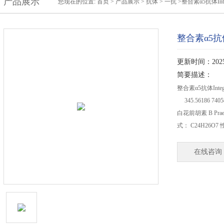
产品展示
您现在的位置:
首页
>
产品展示
>
抗体
>
一抗
>整合素α5抗体Integ
整合素α5抗体In
更新时间：2025-
简要描述：
整合素α5抗体Integ
345.56186 74
白花前胡素 B Praerup
式： C24H26O7
在线咨询