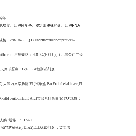
等等
胞培养、细胞膜制备、稳定细胞株构建、细胞
RNAi
规格：
>98.0%(GC)(T) Rabbitamyloidbetapeptide1-
o)fluoran
质量规格：
>98.0%(HPLC)(T)
小鼠蛋白二硫
)
人冷球蛋白
(CG)ELISA
检测试剂盒
C)
大鼠内皮脂肪酶
(EL)
试剂盒
Rat Endothelial lipase,EL
称
RatMyoglobinELISAKit
大鼠肌红蛋白
(MYO)
规格：
人酶
2
规格：
48T/96T
化物异构酶
A2(PDIA2)ELISA
试剂盒
，英文名：