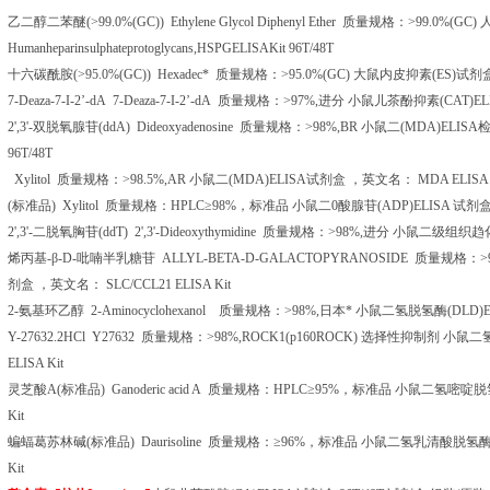
乙二醇二苯醚
(>99.0%(GC)) Ethylene Glycol Diphenyl Ether
质量规格：
>99.0%(GC)
Humanheparinsulphateprotoglycans,HSPGELISAKit 96T/48T
十六碳酰胺
(>95.0%(GC)) Hexadec*
质量规格：
>95.0%(GC)
大鼠内皮抑素
(ES)
试剂
7-Deaza-7-I-2
’
-dA 7-Deaza-7-I-2
’
-dA
质量规格：
>97%,
进分
小鼠儿茶酚抑素
(CAT)EL
2',3'-
双脱氧腺苷
(ddA) Dideoxyadenosine
质量规格：
>98%,BR
小鼠二
(MDA)ELISA
96T/48T
Xylitol
质量规格：
>98.5%,AR
小鼠二
(MDA)ELISA
试剂盒
，英文名：
MDA ELISA 
(
标准品
) Xylitol
质量规格：
HPLC
≥
98%
，标准品
小鼠二
0
酸腺苷
(ADP)ELISA
试剂
2',3'-
二脱氧胸苷
(ddT) 2',3'-Dideoxythymidine
质量规格：
>98%,
进分
小鼠二级组织趋
烯丙基
-
β
-D-
吡喃半乳糖苷
ALLYL-BETA-D-GALACTOPYRANOSIDE
质量规格：
>
剂盒
，英文名：
SLC/CCL21 ELISA Kit
2-
氨基环乙醇
2-Aminocyclohexanol
质量规格：
>98%,
日本*
小鼠二氢脱氢酶
(DLD)
Y-27632.2HCl Y27632
质量规格：
>98%,ROCK1(p160ROCK)
选择性抑制剂
小鼠二
ELISA Kit
灵芝酸
A(
标准品
) Ganoderic acid A
质量规格：
HPLC
≥
95%
，标准品
小鼠二氢嘧啶脱
Kit
蝙蝠葛苏林碱
(
标准品
) Daurisoline
质量规格：≥
96%
，标准品
小鼠二氢乳清酸脱氢
Kit