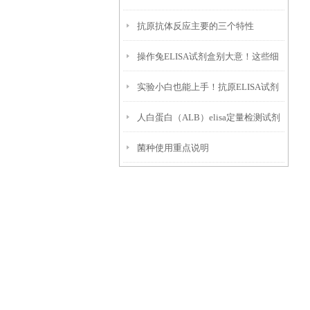
抗原抗体反应主要的三个特性
附
操作兔ELISA试剂盒别大意！这些细
实验小白也能上手！抗原ELISA试剂
节一定要盯紧
人白蛋白（ALB）elisa定量检测试剂
盒使用全攻略
菌种使用重点说明
盒特点以及技术原理