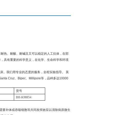
有耐热、耐酸、耐碱且又可以稳定的人工抗体，在部
作，具有重要的科学意义，在化学、生命科学和环境
临床。我们用专业的态度的服务，全程实验指导。
英
Santa Cruz
、
Bipec
、
Millipore
等，品种多达
10000
货号
BH-K98854
需要补体或吞噬细胞等共同发挥效应以清除病原微生