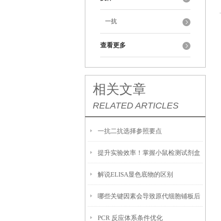
一抗
查看更多
相关文章
RELATED ARTICLES
一抗二抗选择参照要点
提升实验效率！掌握小鼠检测试剂盒
解说ELISA显色底物的区别
的使用技巧
哪些关键因素会导致原代细胞铺板后
PCR 反应体系条件优化
贴壁效率低下，大量细胞悬浮无法黏