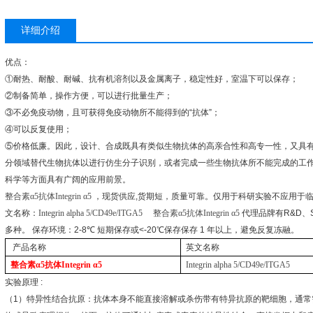
详细介绍
优点：
①
耐热、耐酸、耐碱、抗有机溶剂以及金属离子，稳定性好，室温下可以保存；
②
制备简单，操作方便，可以进行批量生产；
③
不必免疫动物，且可获得免疫动物所不能得到的
“
抗体
”
；
④
可以反复使用；
⑤
价格低廉。因此，设计、合成既具有类似生物抗体的高亲合性和高专一性，又具
分领域替代生物抗体以进行仿生分子识别，或者完成一些生物抗体所不能完成的工
科学等方面具有广阔的应用前景。
整合素α
5
抗体
Integrin
α
5
，现货供应
,
货期短，质量可靠。仅用于科研实验不应用于
文名称：
Integrin alpha 5/CD49e/ITGA5
整合素α
5
抗体
Integrin
α
5
代理品牌有
R&D
、
多种。
保存环境：
2-8
℃
短期保存或
<-20
℃
保存保存
1
年以上，避免反复冻融。
产品名称
英文名称
整合素α
5
抗体
Integrin
α
5
Integrin alpha 5/CD49e/ITGA5
实验原理
:
（
1
）特异性结合抗原：抗体本身不能直接溶解或杀伤带有特异抗原的靶细胞，通常