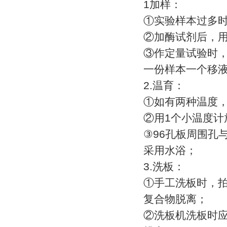
1
加样：
①
实验样本过多
②
加酶试剂后，
③
作定量试验时
一份样本一个移
2.
温育：
①
如有两种温度
②
用
1
个小温度计
③
96
孔板周围孔
采用水浴；
3.
洗板：
①
手工洗板时，
复合物脱离；
②
洗板机洗板时