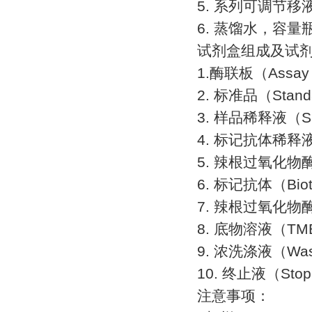
5.
系列可调节移
6.
蒸馏水，容量
试剂盒组成及试
1.
酶联板（
Assay
2.
标准品（
Stand
3.
样品稀释液（
S
4.
标记抗体稀释
5.
辣根过氧化物
6.
标记抗体（
Bio
7.
辣根过氧化物
8.
底物溶液（
TMB
9.
浓洗涤液（
Was
10.
终止液（
Stop
注意事项：