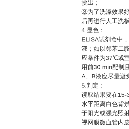
挑出；
③
为了洗涤效果
后再进行人工洗
4.
显色：
ELISA
试剂盒中，
液；如以邻苯二
应条件为
37
℃
或
用前
30 min
配制
A
、
B
液应尽量避
5.
判定：
读取结果要在
15-
水平距离白色背
于阳光或强光照
视网膜微血管内