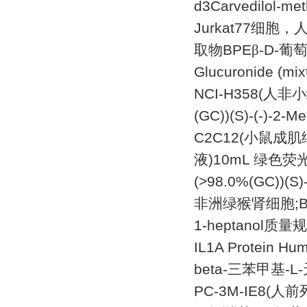
d3Carvedilol-met
Jurkat77
细胞，
取物
BPE
β
-D-
葡
Glucuronide (mix
NCI-H358(
人非小
(GC))(S)-(-)-2-Me
C2C12(
小鼠成肌
液
)10mL
绿色荧
(>98.0%(GC))(S)-
非洲绿猴肾细胞
;
1-heptanol
质量规
IL1A Protein Hu
beta-
三苯甲基
-L-
PC-3M-IE8(
人前