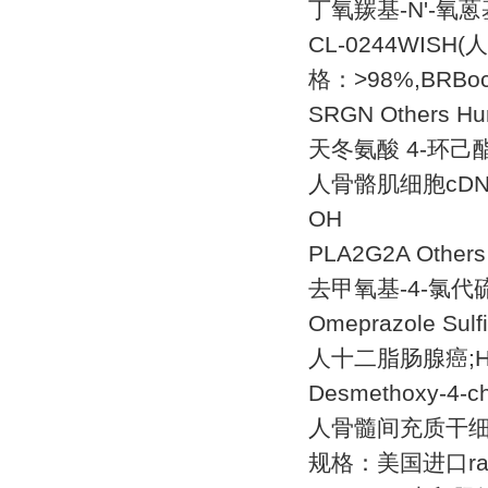
丁氧羰基
-N'-
氧蒽
CL-0244WISH(
人
格：
>98%,BRBoc
SRGN Others H
天冬氨酸
4-
环己
人骨骼肌细胞
cD
OH
PLA2G2A Other
去甲氧基
-4-
氯代
Omeprazole Sulf
人十二脂肠腺癌
;
Desmethoxy-4-ch
人骨髓间充质干
规格：美国进口
r