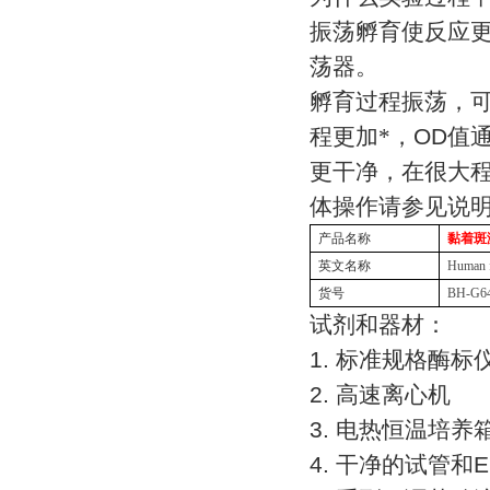
振荡孵育使反应
荡器。
孵育过程振荡，
程更加*，
OD
值
更干净，在很大
体操作请参见说
产品名称
黏着斑
英文名称
Human f
货号
BH-G6
试剂和器材：
1.
标准规格酶标
2.
高速离心机
3.
电热恒温培养
4.
干净的试管和
E