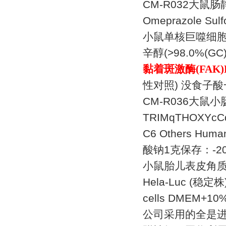
CM-R032
大鼠肠
Omeprazole Sulf
小鼠单核巨噬细
辛醇
(>98.0%(GC)
黏着斑激酶
(FAK)
性对照
)
没食子酸
CM-R036
大鼠小
TRIMqTHOXYcCq
C6 Others Hum
酸钠
1
克保存：
-2
小鼠胎儿表皮角质
Hela-Luc (
稳定株
cells DMEM+10%
公司采用的全是