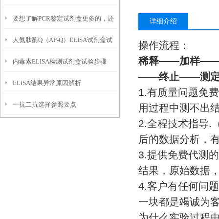
要想了解PCR鉴定试剂盒更多的，还
详细介绍
人氨肽酶Q（AP-Q）ELISA试剂盒试
不来看看下文
操作流程：
稀释
——
加样
—
内毒素ELISA检测试剂盒试验步骤
验样本要求
——
终止
——
测
ELISA结果异常原因解析
1.
有质量问题免费
一抗二抗选择参照要点
用过程中测不出
2.
全程技术指导
.
后的数据分析，
3.
提供免费代测的
结果，原始数据
4.
客户有任何问题
一块都是竭诚为
为什么实验过程