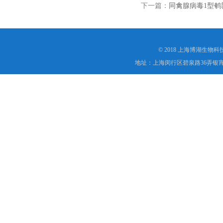
下一篇：
同禽腺病毒1型鹌
© 2018 上海博湖生物
地址：上海闵行区碧泉路36弄银宵