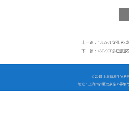
上一篇：
48T/96T穿孔素/成
下一篇：
48T/96T多巴胺脱
© 2018 上海博湖生物
地址：上海闵行区碧泉路36弄银宵