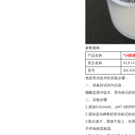
参数规格：
产品名称
*
14
抗
英文名称
KLK14
货号
BH-K9
免疫荧光技术的实验步骤：
一、准备好试剂与仪器：
磷酸盐缓冲盐水、荧光标记的
二、实验步骤
1.
滴加
0.01mol/L
，
pH7.4
的
PB
2.
滴加适当稀释的荧光标记的抗
3.
取出玻片，置玻片架上，先
不停地摇晃振荡。