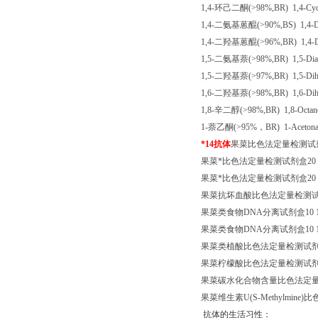
1,4-
环己二酮
(>98%,BR) 1,4-Cy
1,4-
二氨基蒽醌
(>90%,BS) 1,4-D
1,4-
二羟基蒽醌
(>96%,BR) 1,4-D
1,5-
二氨基萘
(>98%,BR) 1,5-Dia
1,5-
二羟基萘
(>97%,BR) 1,5-Dih
1,6-
二羟基萘
(>98%,BR) 1,6-Dih
1,8-
辛二醇
(>98%,BR) 1,8-Octan
1-
萘乙酮
(>95%
，
BR) 1-Aceton
*
14
抗体
果菜比色法定量检测试
果菜*比色法定量检测试剂盒
20 
果菜*比色法定量检测试剂盒
20 
果菜抗坏血酸比色法定量检测
果菜类食物
DNA
分离试剂盒
10 
果菜类食物
DNA
分离试剂盒
10 
果菜类植酸比色法定量检测试
果菜柠檬酸比色法定量检测试
果菜碳水化合物含量比色法定
果菜维生素
U(S-Methylmine)
比
抗体的生活习性：