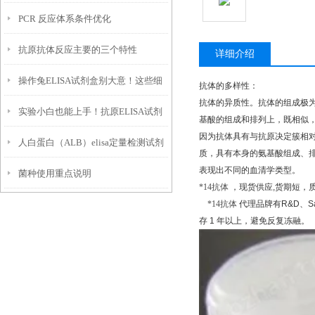
PCR 反应体系条件优化
贴壁效率低下，大量细胞悬浮无法黏
抗原抗体反应主要的三个特性
附
详细介绍
操作兔ELISA试剂盒别大意！这些细
抗体的多样性：
抗体的异质性。抗体的组成极
实验小白也能上手！抗原ELISA试剂
节一定要盯紧
基酸的组成和排列上，既相似
因为抗体具有与抗原决定簇相
人白蛋白（ALB）elisa定量检测试剂
盒使用全攻略
质，具有本身的氨基酸组成、
表现出不同的血清学类型。
菌种使用重点说明
盒特点以及技术原理
*
14
抗体
，现货供应
,
货期短，
*
14
抗体
代理品牌有
R&D
、
S
存
1
年以上，避免反复冻融。