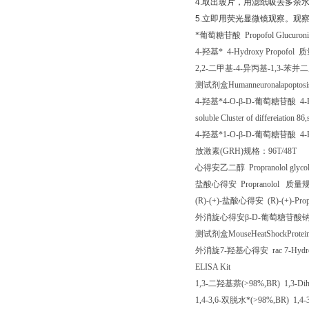
4.
取出玻片，用滤纸吸去多余
5.
立即用荧光显微镜观察。观
*葡萄糖苷酸
Propofol Glucuron
4-
羟基*
4-Hydroxy Propofol
质
2,2-
二甲基
-4-
异丙基
-1,3-
苯并二
测试剂盒
Humanneuronalapoptosi
4-
羟基*
4-O-
β
-D-
葡萄糖苷酸
4-H
soluble Cluster of differeiation 
4-
羟基*
1-O-
β
-D-
葡萄糖苷酸
4-H
放激素
(GRH)
规格：
96T/48T
心得安乙二醇
Propranolol glyc
盐酸心得安
Propranolol
质量
(R)-(+)-
盐酸心得安
(R)-(+)-Pro
外消旋心得安β
-D-
葡萄糖苷酸
测试剂盒
MouseHeatShockProtei
外消旋
7-
羟基心得安
rac 7-Hydr
ELISA Kit
1,3-
二羟基萘
(>98%,BR) 1,3-Dih
1,4-3,6-
双脱水*
(>98%,BR) 1,4-3