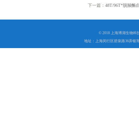
下一篇：
48T/96T*脱羧酶
© 2018 上海博湖生物
地址：上海闵行区碧泉路36弄银宵