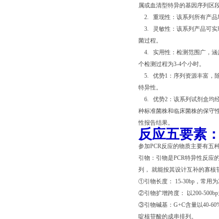
属或血清型特异的基因序列区段
2. 重现性：该系列所有产品
3. 灵敏性：该系列产品可实现
菌过程。
4. 实用性：检测范围广，涵
个检测过程为3-4个小时。
5. 优势1：序列资源丰富，
特异性。
6. 优势2：该系列试剂盒均
种标准菌株和临床菌株的保守
性报告结果。
反应五要素
参加PCR反应的物质主要有五种
引物：引物是PCR特异性反应
列， 就能按其设计互补的寡核
①引物长度： 15-30bp，常用为
②引物扩增跨度： 以200-50
③引物碱基：G+C含量以40-
啶核苷酸的成串排列。