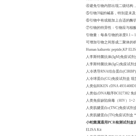
④避免引物内部出现二级结构，
⑤引物3'端的碱基，特别是末
⑥引物中有或能加上合适的酶切
⑦引物的特异性：引物应与核
引物量：每条引物的浓度0.1～
可增加引物之间形成二聚体的
Human kaliuretic peptide,KP ELI
人李斯特菌抗体(IgM)免疫试剂盒 *直销 英
人李斯特菌抗体(IgG)免疫试剂盒 进口、组
人冷诱导RNA结合蛋白(CIRBP)免
人冷球蛋白(CG)免疫试剂盒 现货供应 英
人类似RIKEN cDNA 4931408D14
人类似cDNA顺序BC027382 免疫试剂盒
人类免疫缺陷病毒（HIV）1+2 抗体 免疫
人类肌腱蛋白c(TNC)免疫试剂盒 现货供
人类肌腱蛋白(TN)免疫试剂盒 *直销 英
小蛇菌属通用PCR检测试剂盒
ELISA Kit