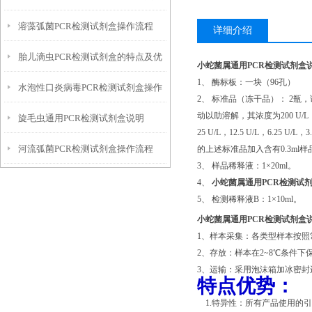
溶藻弧菌PCR检测试剂盒操作流程
势
详细介绍
胎儿滴虫PCR检测试剂盒的特点及优
小蛇菌属通用PCR检测试剂盒
1、 酶标板：一块（96孔）
水泡性口炎病毒PCR检测试剂盒操作
势
2、 标准品（冻干品）： 2瓶
动以助溶解，其浓度为200 U/L
旋毛虫通用PCR检测试剂盒说明
流程
25 U/L，12.5 U/L，6.25 
河流弧菌PCR检测试剂盒操作流程
的上述标准品加入含有0.3ml样
3、 样品稀释液：1×20ml。
4、
小蛇菌属通用PCR检测试
5、 检测稀释液B：1×10ml。
小蛇菌属通用PCR检测试剂盒
1、样本采集：各类型样本按照
2、存放：样本在2~8℃条件下
3、运输：采用泡沫箱加冰密封
特点优势：
1.特异性：所有产品使用的引