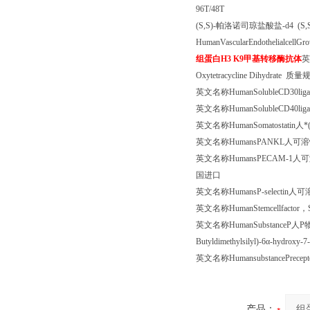
96T/48T
(S,S)-
帕洛诺司琼盐酸盐
-d4 (S,
HumanVascularEndothelialcellGr
组蛋白
H3 K9
甲基转移酶抗体
英
Oxytetracycline Dihydrate
质量
英文名称
HumanSolubleCD30lig
英文名称
HumanSolubleCD40lig
英文名称
HumanSomatostatin
人*
英文名称
HumansPANKL
人可溶
英文名称
HumansPECAM-1
人可
国进口
英文名称
HumansP-selectin
人可
英文名称
HumanStemcellfactor
，
英文名称
HumanSubstanceP
人
P
Butyldimethylsilyl)-6
α
-hydroxy-7-
英文名称
HumansubstancePrecept
产品：