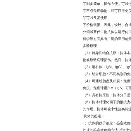
②
制备简单，操作方便，可以
③
不必免疫动物，且可获得免
④
可以反复使用；
⑤
价格低廉。因此，设计、合
分领域替代生物抗体以进行仿
科学等方面具有广阔的应用前
实验原理
:
（
1
）特异性结合抗原：抗体本
物或导致病理损伤。然而，抗
（
2
）活补体：
IgM
、
IgG1
、
Ig
（
3
）结合细胞：不同类别的免
（
4
）可通过胎盘及粘膜：免疫
免疫。免疫球蛋白
A
（
IgA
）可
（
5
）具有抗原性：抗体分子是
（
6
）抗体对理化因子的抵抗力
的作用。抗体可被中性盐类沉
抗体的鉴定：
1
）抗体的效价鉴定：鉴定效价
约成的鉴定效价的方法
,
以资比