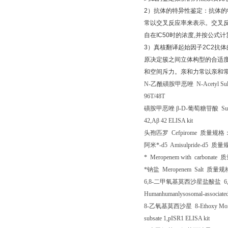
2
）抗体的特异性鉴定：抗体的
常以交叉反应率来表示。交叉
自在
IC50
时的浓度
,
并按公式计
3
）真核翻译起始因子
2C2
抗体
原决定簇之间立体构型的合适
和空间斥力。亲和力常以亲和
N-
乙酰磺胺甲恶唑
N-Acetyl Su
96T/48T
磺胺甲恶唑
β
-D-
葡萄糖苷酸
Sul
42,A
β
42 ELISA kit
头孢匹罗
Cefpirome
质量规格
阿米*
-d5 Amisulpride-d5
质量
*
Meropenem with carbonate
质
*钠盐
Meropenem Salt
质量规
6,8-
二甲氧基莫西沙星盐酸盐
6,
Humanhumanlysosomal-associat
8-
乙氧基莫西沙星
8-Ethoxy Mox
subsate 1,pISR1 ELISA kit