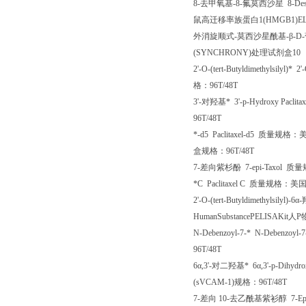
8-
去甲氧基
-8-
氟莫西沙星
8-Des
鼠高迁移率族蛋白
1(HMGB1)E
外消旋顺式
-
莫西沙星酰基
-
β
-D-
(SYNCHRONY)
处理试剂盒
10
2'-O-(tert-Butyldimethylsilyl)
*
2'-O
格：
96T/48T
3'-
对羟基*
3'-p-Hydroxy Paclita
96T/48T
*
-d5 Paclitaxel-d5
质量规格：
盒规格：
96T/48T
7-
差向紫杉酚
7-epi-Taxol
质量
*
C Paclitaxel C
质量规格：美
2'-O-(tert-Butyldimethylsilyl)-6
α
-
HumanSubstancePELISAKit
人
P
N-Debenzoyl-7-
*
N-Debenzoyl-7-
96T/48T
6
α
,3'-
对二羟基*
6
α
,3'-p-Dihydro
(sVCAM-1)
规格：
96T/48T
7-
差向
10-
去乙酰基紫衫醇
7-Epi