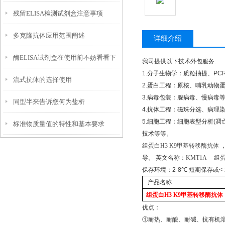
残留ELISA检测试剂盒注意事项
多克隆抗体应用范围阐述
详细介绍
酶ELISA试剂盒在使用前不妨看看下
我司提供以下技术外包服务
:
1.
分子生物学：质粒抽提、
PC
流式抗体的选择使用
文！
2.
蛋白工程：原核、哺乳动物
3.
病毒包装：腺病毒、慢病毒
同型半来告诉您何为盐析
4.
抗体工程：磁珠分选、病理
5.
细胞工程：细胞表型分析
(
凋
标准物质量值的特性和基本要求
技术等等。
组蛋白
H3 K9
甲基转移酶抗体
导。
英文名称：
KMT1A
组
保存环境：
2-8
℃
短期保存或
<
产品名称
组蛋白
H3 K9
甲基转移酶抗体
优点：
①
耐热、耐酸、耐碱、抗有机