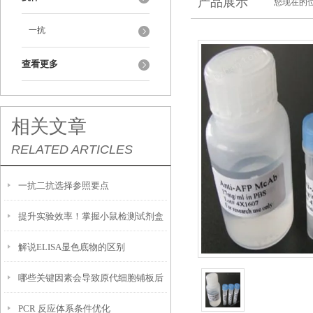
产品展示
您现在的位
一抗
查看更多
相关文章
RELATED ARTICLES
一抗二抗选择参照要点
提升实验效率！掌握小鼠检测试剂盒
解说ELISA显色底物的区别
的使用技巧
哪些关键因素会导致原代细胞铺板后
PCR 反应体系条件优化
贴壁效率低下，大量细胞悬浮无法黏