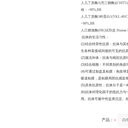
人几丁质酶
1(
壳三糖酶
)(CHIT1)
格：
>99%,BR
人几丁质酶
3
样蛋白
1(YKL-40/C
>99%,BR
人己糖激酶
(HK)
试剂盒
Human H
抗体的生活习性：
(1)
结合特异性抗原：抗体与其
生各种直接或间接的可见的抗
(2)
激活补体：抗体与相应抗原
(3)
结合细胞：不同类别的免疫
(4)
可通过胎盘及粘膜：免疫球
吸道粘膜，是粘膜局部抗感染
(5)
具有抗原性：抗体分子是一
(6)
抗体对理化因子的抵抗力与
用。抗体可被中性盐类沉淀。
产品：