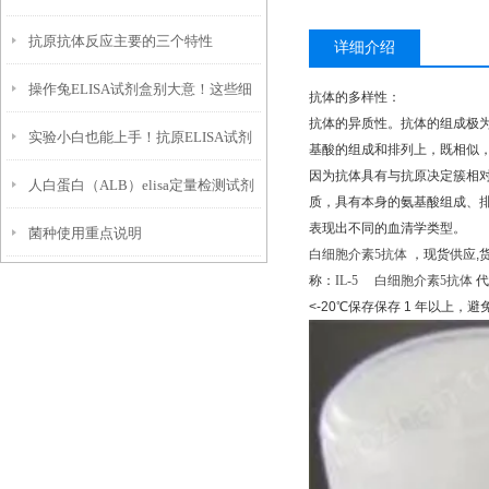
抗原抗体反应主要的三个特性
附
详细介绍
操作兔ELISA试剂盒别大意！这些细
抗体的多样性：
抗体的异质性。抗体的组成极
实验小白也能上手！抗原ELISA试剂
节一定要盯紧
基酸的组成和排列上，既相似
因为抗体具有与抗原决定簇相
人白蛋白（ALB）elisa定量检测试剂
盒使用全攻略
质，具有本身的氨基酸组成、
表现出不同的血清学类型。
菌种使用重点说明
盒特点以及技术原理
白细胞介素
5
抗体
，现货供应
,
称：
IL-5
白细胞介素
5
抗体
代
<-20
℃
保存保存
1
年以上，避