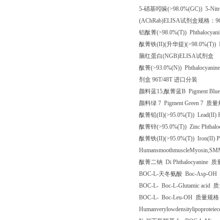
5-
硝基吲哚
(>98.0%(GC)) 5-Nit
(AChRab)ELISA
试剂盒规格：
9
铝酞菁
(>98.0%(T)) Phthalocyan
酞菁铁
(II)(
升华提
)(>98.0%(T)) I
脑红蛋白
(NGB)ELISA
试剂盒
酞菁
(>93.0%(N)) Phthalocyani
剂盒
96T/48T
进口分装
颜料蓝
15,
酞菁蓝
B Pigment Blu
颜料绿
7 Pigment Green 7
质量
酞菁铅
(II)(>95.0%(T)) Lead(II)
酞菁锌
(>95.0%(T)) Zinc Phthal
酞菁铁
(II)(>95.0%(T)) Iron(II) 
HumansmoothmuscleMyosin,SM
酞菁二钠
Di Phthalocyanine
质
BOC-L-
天冬氨酸
Boc-Asp-OH
BOC-L-
Boc-L-Glutamic acid
质
BOC-L-
Boc-Leu-OH
质量规格
Humanverylowdensitylipoprotei