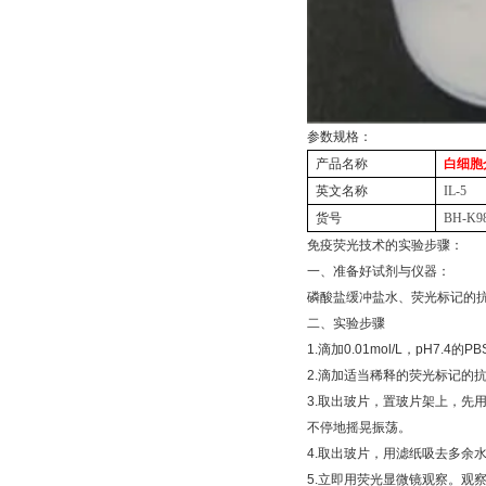
参数规格：
产品名称
白细胞
英文名称
IL-5
货号
BH-K9
免疫荧光技术的实验步骤：
一、准备好试剂与仪器：
磷酸盐缓冲盐水、荧光标记的
二、实验步骤
1.
滴加
0.01mol/L
，
pH7.4
的
PB
2.
滴加适当稀释的荧光标记的抗
3.
取出玻片，置玻片架上，先
不停地摇晃振荡。
4.
取出玻片，用滤纸吸去多余
5.
立即用荧光显微镜观察。观