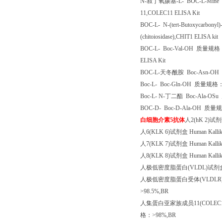
N-
叔丁氧羰基
-L-
BOC-L-Mine
11,COLEC11 ELISA Kit
BOC-L-
N-(tert-Butoxycarbonyl)
(chitoiosidase),CHIT1 ELISA kit
BOC-L-
Boc-Val-OH
质量规格
ELISA Kit
BOC-L-
天冬酰胺
Boc-Asn-OH
Boc-L-
Boc-Gln-OH
质量规格
Boc-L-
N-
丁二酯
Boc-Ala-OSu
BOC-D-
Boc-D-Ala-OH
质量规
白细胞介素
5
抗体
人
2(hK 2)
试剂
人
6(KLK 6)
试剂盒
Human Kallik
人
7(KLK 7)
试剂盒
Human Kallik
人
8(KLK 8)
试剂盒
Human Kallik
人极低密度脂蛋白
(VLDL)
试剂
人极低密度脂蛋白受体
(VLDLR
>98.5%,BR
人集蛋白亚家族成员
11(COLEC
格：
>98%,BR