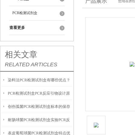
产品展示
您现在的位
PCR检测试剂盒
查看更多
相关文章
RELATED ARTICLES
染料法PCR检测试剂盒有哪些优点？
PCR检测试剂盒​PCR反应引物设计原
创伤弧菌PCR检测试剂盒标本的保存
则
耐肠球菌PCR检测试剂盒实验PCR反
建议
表皮葡萄球菌PCR检测试剂盒​特点优
应特点优势