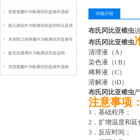
溶藻弧菌PCR检测试剂盒操作流程
势
详细介绍
胎儿滴虫PCR检测试剂盒的特点及优
布氏冈比亚锥虫
水泡性口炎病毒PCR检测试剂盒操作
势
布氏冈比亚锥虫
清理液（
旋毛虫通用PCR检测试剂盒说明
流程
染色液（t
河流弧菌PCR检测试剂盒操作流程
稀释液（
溶解液（
布氏冈比亚锥虫
注意事项
1．基础程序；
2．扩增温度和延
3．反应时间；