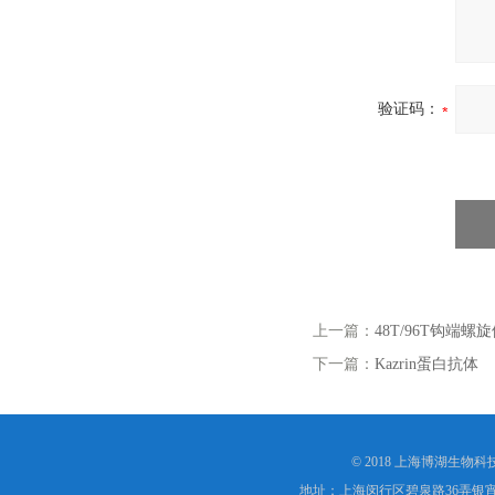
验证码：
上一篇：
48T/96T钩端螺旋体I
下一篇：
Kazrin蛋白抗体
© 2018 上海博湖生物
地址：上海闵行区碧泉路36弄银宵