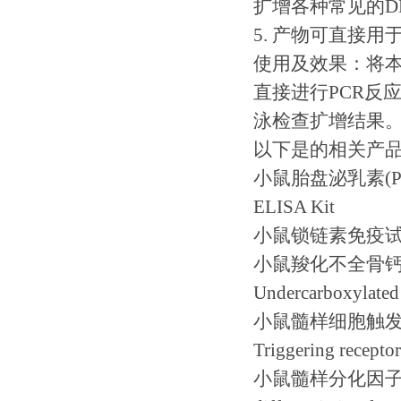
扩增各种常见的D
5. 产物可直接用
使用及效果：将本产
直接进行PCR反应
泳检查扩增结果
以下是的相关产
小鼠胎盘泌乳素(PL)免
ELISA Kit
小鼠锁链素免疫试剂盒 
小鼠羧化不全骨钙素
Undercarboxylated
小鼠髓样细胞触发性
Triggering recepto
小鼠髓样分化因子88(