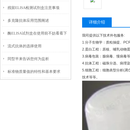
残留ELISA检测试剂盒注意事项
多克隆抗体应用范围阐述
详细介绍
酶ELISA试剂盒在使用前不妨看看下
我司提供以下技术外包服务
:
1.
分子生物学：质粒抽提、
PC
流式抗体的选择使用
文！
2.
蛋白工程：原核、哺乳动物
3.
病毒包装：腺病毒、慢病毒
同型半来告诉您何为盐析
4.
抗体工程：磁珠分选、病理
5.
细胞工程：细胞表型分析
(
凋
标准物质量值的特性和基本要求
技术等等。