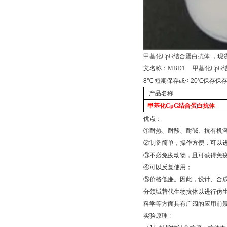
甲基化
CpG
结合蛋白抗体
，现
文名称：
MBD1
甲基化
CpG
8
℃
短期保存或
<-20
℃
保存保
产品名称
甲基化
CpG
结合蛋白抗体
优点：
①
耐热、耐酸、耐碱、抗有机
②
制备简单，操作方便，可以
③
不必免疫动物，且可获得免
④
可以反复使用；
⑤
价格低廉。因此，设计、合
分领域替代生物抗体以进行仿
科学等方面具有广阔的应用前
实验原理
: