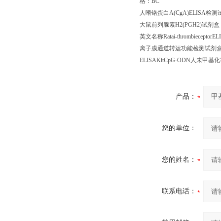
格：
BC
人嗜铬蛋白
A(CgA)ELISA
检测
大鼠前列腺素
H2(PGH2)
试剂盒
英文名称
Ratai-thrombieceptorEL
离子膜通道转运功能检测试剂
ELISAKitCpG-ODN
人未甲基化
产品：
您的单位：
您的姓名：
联系电话：