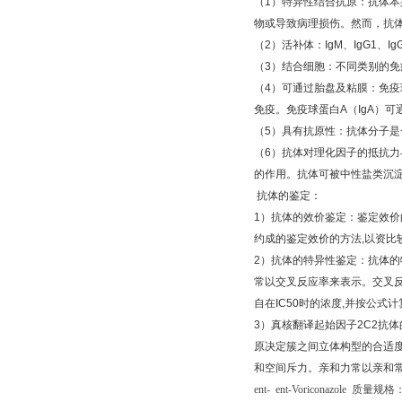
（
1
）特异性结合抗原：抗体本
物或导致病理损伤。然而，抗
（
2
）活补体：
IgM
、
IgG1
、
Ig
（
3
）结合细胞：不同类别的免
（
4
）可通过胎盘及粘膜：免疫
免疫。免疫球蛋白
A
（
IgA
）可
（
5
）具有抗原性：抗体分子是
（
6
）抗体对理化因子的抵抗力
的作用。抗体可被中性盐类沉
抗体的鉴定：
1
）抗体的效价鉴定：鉴定效价
约成的鉴定效价的方法
,
以资比
2
）抗体的特异性鉴定：抗体的
常以交叉反应率来表示。交叉
自在
IC50
时的浓度
,
并按公式计
3
）真核翻译起始因子
2C2
抗体
原决定簇之间立体构型的合适
和空间斥力。亲和力常以亲和
ent-
ent-Voriconazole
质量规格