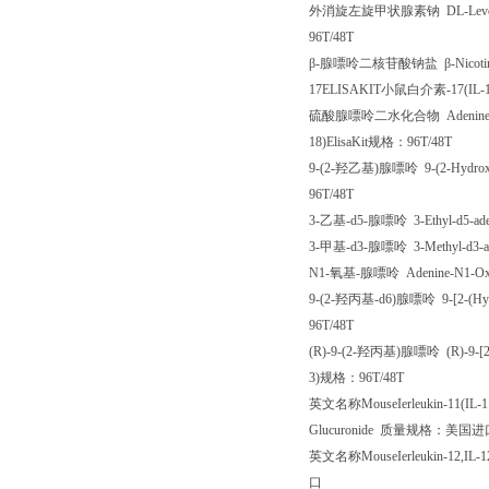
外消旋左旋甲状腺素钠
DL-Lev
96T/48T
β
-
腺嘌呤二核苷酸钠盐
β
-Nicot
17ELISAKIT
小鼠白介素
-17(IL-
硫酸腺嘌呤二水化合物
Adenine 
18)ElisaKit
规格：
96T/48T
9-(2-
羟乙基
)
腺嘌呤
9-(2-Hydrox
96T/48T
3-
乙基
-d5-
腺嘌呤
3-Ethyl-d5-ad
3-
甲基
-d3-
腺嘌呤
3-Methyl-d3-
N1-
氧基
-
腺嘌呤
Adenine-N1-O
9-(2-
羟丙基
-d6)
腺嘌呤
9-[2-(Hy
96T/48T
(R)-9-(2-
羟丙基
)
腺嘌呤
(R)-9-[
3)
规格：
96T/48T
英文名称
MouseIerleukin-11(IL-1
Glucuronide
质量规格：美国进
英文名称
MouseIerleukin-12,IL-1
口