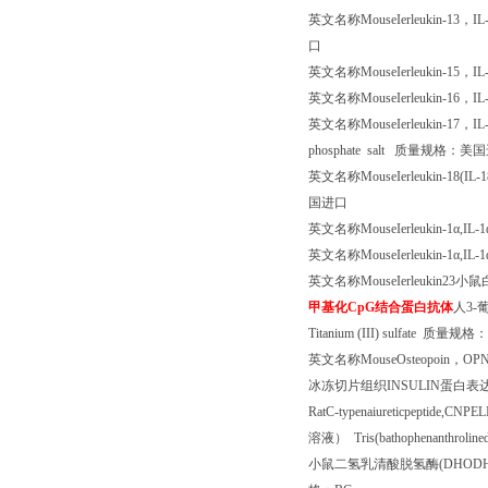
英文名称
MouseIerleukin-13
，
IL
口
英文名称
MouseIerleukin-15
，
IL
英文名称
MouseIerleukin-16
，
IL
英文名称
MouseIerleukin-17
，
IL
phosphate salt
质量规格：美国
英文名称
MouseIerleukin-18(IL-1
国进口
英文名称
MouseIerleukin-1
α
,IL-1
英文名称
MouseIerleukin-1
α
,IL-1
英文名称
MouseIerleukin23
小鼠
甲基化
CpG
结合蛋白抗体
人
3-
Titanium (III) sulfate
质量规格：
英文名称
MouseOsteopoin
，
OPN
冰冻切片组织
INSULIN
蛋白表
RatC-typenaiureticpeptide,CNPE
溶液）
Tris(bathophenanthrolined
小鼠二氢乳清酸脱氢酶
(DHODH