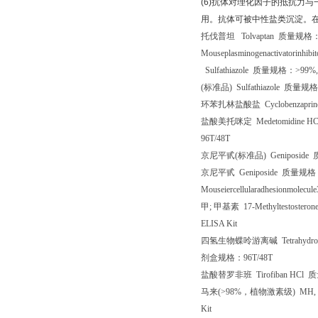
(6)
抗体对理化因子的抵抗力与
用。抗体可被中性盐类沉淀。
托伐普坦
Tolvaptan
质量规格
Mouseplasminogenactivatorinhib
Sulfathiazole
质量规格：
>99%
(
标准品
) Sulfathiazole
质量规格
环苯扎林盐酸盐
Cyclobenzapri
盐酸美托咪定
Medetomidine H
96T/48T
京尼平甙
(
标准品
) Geniposide
京尼平甙
Geniposide
质量规格
Mouseiercellularadhesionmolecu
甲
;
甲基素
17-Methyltestostero
ELISA Kit
四氢生物蝶呤游离碱
Tetrahydro
剂盒规格：
96T/48T
盐酸替罗非班
Tirofiban HCl
质
马来
(>98%
，植物激素级
) MH, 
Kit