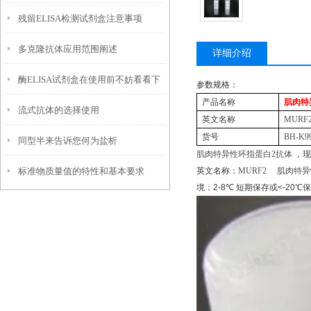
残留ELISA检测试剂盒注意事项
多克隆抗体应用范围阐述
详细介绍
酶ELISA试剂盒在使用前不妨看看下
参数规格：
产品名称
肌肉特
流式抗体的选择使用
文！
英文名称
MURF
货号
BH-K9
同型半来告诉您何为盐析
肌肉特异性环指蛋白
2
抗体
，现
标准物质量值的特性和基本要求
英文名称：
MURF2
肌肉特异
境：
2-8
℃
短期保存或
<-20
℃
保