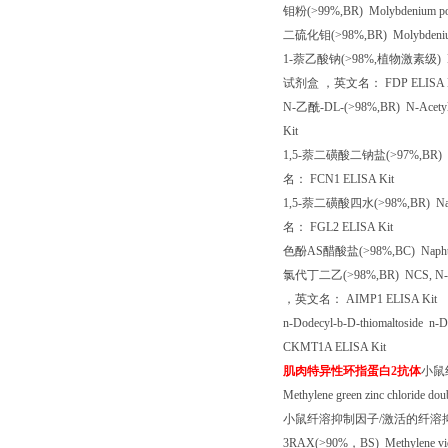
钼粉
(>99%,BR) Molybdenium 
二硫化钼
(>98%,BR) Molybdeniu
1-
萘乙酸钠
(>98%,
植物激素级
) 
试剂盒
，英文名：
FDP ELISA 
N-
乙酰
-DL-
(>98%,BR) N-Acety
Kit
1,5-
萘二磺酸二钠盐
(>97%,BR) Na
名：
FCN1 ELISA Kit
1,5-
萘二磺酸四水
(>98%,BR) Naph
名：
FGL2 ELISA Kit
色酚
AS
醋酸盐
(>98%,BC) Napht
氯代丁二乙
(>98%,BR) NCS, N-
，英文名：
AIMP1 ELISA Kit
n-Dodecyl-b-D-thiomaltoside n-D
CKMT1A ELISA Kit
肌肉特异性环指蛋白
2
抗体
小鼠
Methylene green zinc chloride dou
小鼠纤溶抑制因子
/
激活的纤溶
3RAX(>90%
，
BS) Methylene v