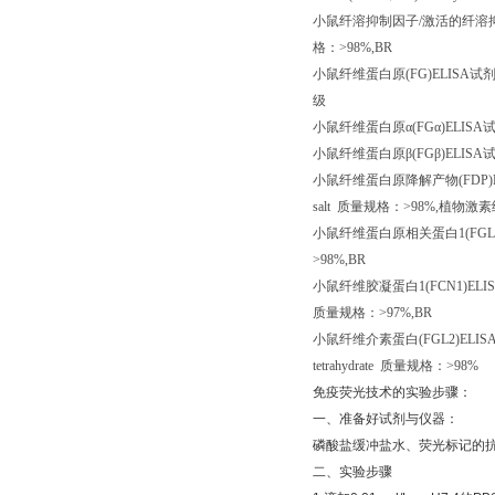
小鼠纤溶抑制因子
/
激活的纤溶
格：
>98%,BR
小鼠纤维蛋白原
(FG)ELISA
试
级
小鼠纤维蛋白原α
(FG
α
)ELISA
小鼠纤维蛋白原β
(FG
β
)ELISA
小鼠纤维蛋白原降解产物
(FDP)
salt
质量规格：
>98%,
植物激素
小鼠纤维蛋白原相关蛋白
1(FGL
>98%,BR
小鼠纤维胶凝蛋白
1(FCN1)ELI
质量规格：
>97%,BR
小鼠纤维介素蛋白
(FGL2)ELIS
tetrahydrate
质量规格：
>98%
免疫荧光技术的实验步骤：
一、准备好试剂与仪器：
磷酸盐缓冲盐水、荧光标记的
二、实验步骤