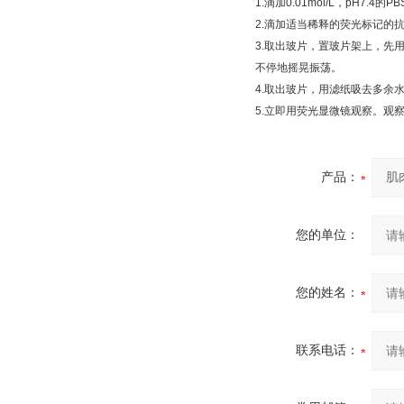
1.
滴加
0.01mol/L
，
pH7.4
的
PB
2.
滴加适当稀释的荧光标记的抗
3.
取出玻片，置玻片架上，先
不停地摇晃振荡。
4.
取出玻片，用滤纸吸去多余
5.
立即用荧光显微镜观察。观
产品：
您的单位：
您的姓名：
联系电话：