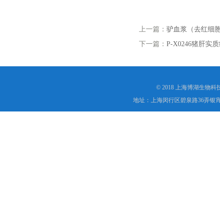
上一篇：
驴血浆（去红细
下一篇：
P-X0246猪肝
© 2018 上海博湖生物
地址：上海闵行区碧泉路36弄银宵