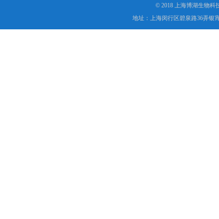
© 2018 上海博湖生物
地址：上海闵行区碧泉路36弄银宵