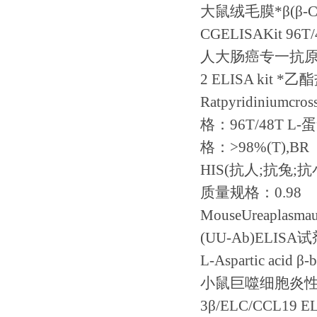
大鼠绒毛膜*β
(
β
-
CGELISAKit 96T/
人大肠癌专一抗
2 ELISA kit
*乙
Ratpyridiniumcros
格：
96T/48T L-
蛋
格：
>98%(T),BR
HIS(
抗人
;
抗兔
;
抗
质量规格：
0.98
MouseUreaplasma
(UU-Ab)ELISA
试
L-Aspartic acid
β
-
小鼠巨噬细胞炎
3
β
/ELC/CCL19 EL