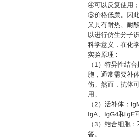
④
可以反复使用
⑤
价格低廉。因
又具有耐热、耐
以进行仿生分子
科学意义，在化
实验原理
:
（
1
）特异性结合
胞，通常需要补
伤。然而，抗体
用。
（
2
）活补体：
Ig
IgA
、
IgG4
和
IgE
（
3
）结合细胞：
答。