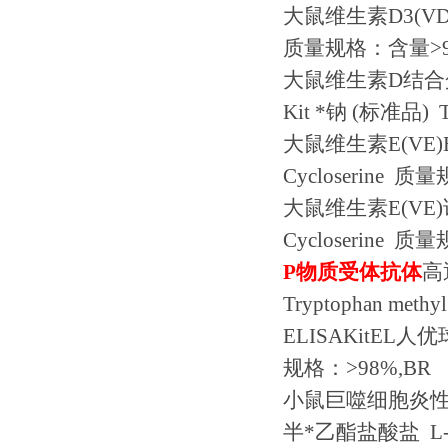
大鼠维生素
D3(VD
质量规格：含量
>
大鼠维生素
D
结合
Kit
*钠
(
标准品
) 
大鼠维生素
E(VE)
Cycloserine
质量
大鼠维生素
E(VE)
Cycloserine
质量
P
物质受体抗体
高
Tryptophan methyl
ELISAKitEL
人优
规格：
>98%,BR
小鼠巨噬细胞炎
半*乙酯盐酸盐
L-