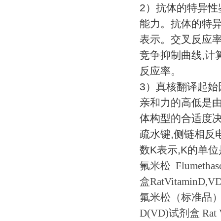
2
）抗体的特异性
能力。抗体的特
表示。交叉反应
竞争抑制曲线
,
计
反应率。
3
）真核翻译起始
亲和力的高低是
体构型的合适度
疏水键
,
侧链相反
数
K
表示
,K
的单位
氟米松
Flumetha
盒
RatVitaminD,V
氟米松（标准品
D(VD)
试剂盒
Rat 