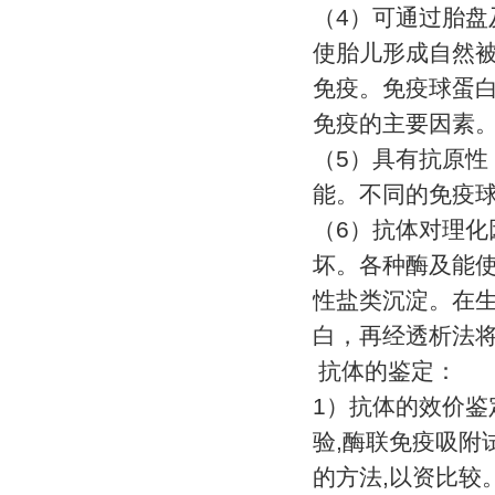
（
4
）可通过胎盘
使胎儿形成自然
免疫。免疫球蛋
免疫的主要因素
（
5
）具有抗原性
能。不同的免疫
（
6
）抗体对理化
坏。各种酶及能
性盐类沉淀。在
白，再经透析法
抗体的鉴定：
1
）抗体的效价鉴
验
,
酶联免疫吸附
的方法
,
以资比较