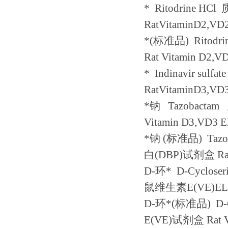
*
Ritodrine HCl
RatVitaminD2,VD
*
(
标准品
) Ritodr
Rat Vitamin D2,V
*
Indinavir sulfat
RatVitaminD3,VD
*钠
Tazobactam
Vitamin D3,VD3 E
*钠
(
标准品
) Taz
白
(DBP)
试剂盒
Ra
D-
环*
D-Cycloser
鼠维生素
E(VE)EL
D-
环*
(
标准品
) D-
E(VE)
试剂盒
Rat 