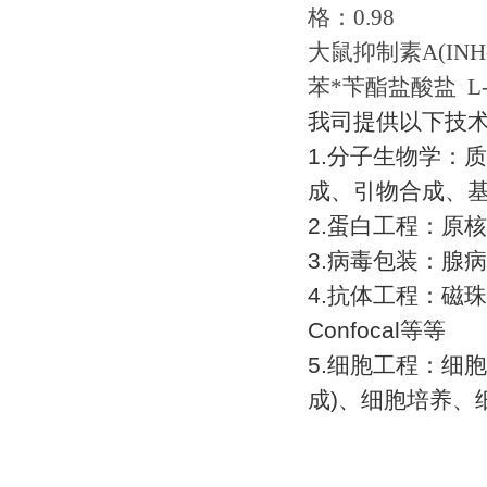
格：
0.98
大鼠抑制素
A(INH
苯*苄酯盐酸盐
L-
我司提供以下技
1.
分子生物学：质
成、引物合成、
2.
蛋白工程：原核
3.
病毒包装：腺病
4.
抗体工程：磁珠
Confocal
等等
5.
细胞工程：细胞
成
)
、细胞培养、