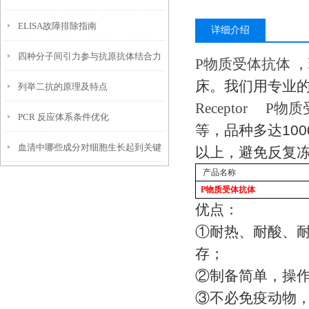
ELISA故障排除指南
详细介绍
四种分子间引力参与抗原抗体结合力
P
物质受体抗体
，
床。我们用专业
列举二抗的原理及特点
陈述
Receptor
P
物质
PCR 反应体系条件优化
等，品种多达
100
血清中哪些成分对细胞生长起到关键
以上，避免反复
产品名称
作用？
P
物质受体抗体
优点：
①
耐热、耐酸、
存；
②
制备简单，操
③
不必免疫动物