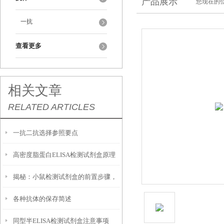
产品展示
您现在的位
一抗
查看更多
相关文章
RELATED ARTICLES
一抗二抗选择参照要点
高密度脂蛋白ELISA检测试剂盒原理
揭秘：小鼠检测试剂盒的前置步骤，
及几个方面
各种抗体的保存简述
你做对了吗？
同型半ELISA检测试剂盒注意事项