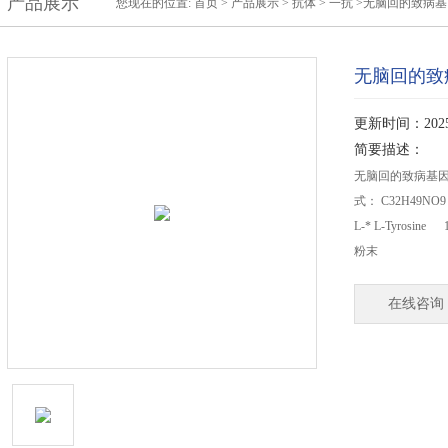
产品展示
您现在的位置:
首页
>
产品展示
>
抗体
>
一抗
>无脑回的致病基因
无脑回的致病
更新时间：2025-
简要描述：
无脑回的致病基因LIS1
式： C32H49N
L-* L-Tyrosin
粉末
在线咨询