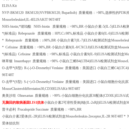
ELISA Kit
NVP-BKM120 BKM120;NVPBKM120; Buparlisib)
质量规格：
>98%,
选择性的
PI3K
MouseIerleukin4,IL-4ELISAKIT 96T/48T
NHS-biotin;
*琥珀酯
NHS-biotin
质量规格：
>98%,BR
小鼠白介素
-5(IL-5)ELISA
检
*
(
标准品
) Rebeprazole
质量规格：
HPLC
≥
98%,
标准品
小鼠白介素
6(IL-6)ELISA
检测
*
Rebeprazole
质量规格：≥
98%,BR
小鼠白介素
7(IL-7)ELISA
检测试剂盒
MouseIerleu
*
Cefixime
质量规格：
>98%,BR
小鼠白介素
8(IL-8/CXCL8)ELISA
检测试剂盒
Mouseie
*
(
标准品
) Cefixime
质量规格：
>98%,
标准品
小鼠白介素
9(IL-9)ELISA
检测试剂盒
Mo
咪草烟
Imazethapyr
质量规格：
>98%
小鼠白三烯
B4(LTB4)ELISA
检测试剂盒
MouseL
O-
去甲*
(R
型
) R-(-)-O-Desmethyl Venlaine
质量规格：美国进口
小鼠白三烯
C4(LTC4
96T/48T
O-
去甲*
(S
型
) S-(+)-O-Desmethyl Venlaine
质量规格：美国进口
小鼠白细胞分化抗原
MouseClusterofdiffereiation30,CD30ELISAKit 96T/48T
奥美沙坦
Olmesartan
质量规格：
>99%
小鼠白细胞分化抗原
30
配体
(CD30L)ELISA
试
无脑回的致病基因
LIS1
抗体
小鼠白介素
2
可溶性受体β链
(IL-2sR
β
)ELISA
检测试剂盒
M
普卡必利
Prucalopride Succinate
质量规格：
>98%,BR
小鼠白介素
2
受体
(IL-2R)ELISA
检测试剂盒
MouseIerleukin-2receptor,IL-2R 96T/48T
*
Na
受体拮抗剂