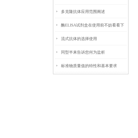
多克隆抗体应用范围阐述
酶ELISA试剂盒在使用前不妨看看下
流式抗体的选择使用
文！
同型半来告诉您何为盐析
标准物质量值的特性和基本要求