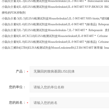
小鼠白介素
3(IL-3)ELISA
检测试剂盒
MouseIerleukin3,IL-3 96T/48T
*
Butoconazole nitr
小鼠白介素
4(IL-4)ELISA
检测试剂盒
MouseIerleukin4,IL-4 96T/48T NVP-BKM120 B
择性的
PI3K
抑制剂
小鼠白介素
-5(IL-5)ELISA
检测试剂盒
MouseIerleukin5,IL-5 96T/48T NHS-biotin;
*琥珀
小鼠白介素
6(IL-6)ELISA
检测试剂盒
MouseIerleukin6,IL-6 96T/48T
*
(
标准品
) Rebepra
小鼠白介素
7(IL-7)ELISA
检测试剂盒
MouseIerleukin-7,IL-7 96T/48T
*
Rebeprazole
质
小鼠白介素
8(IL-8/CXCL8)ELISA
检测试剂盒
Mouseierleukin8,IL-8 96T/48T
*
Cefixim
小鼠白介素
9(IL-9)ELISA
检测试剂盒
MouseIerleukin9,IL-9 96T/48T
*
(
标准品
) Cefixim
小鼠白三烯
B4(LTB4)ELISA
检测试剂盒
MouseLeukoieneB4,LT-B4 96T/48T
咪草烟
Imaz
产品：
您的单位：
您的姓名：