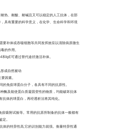
有耐热、耐酸、耐碱且又可以稳定的人工抗体，在部
作，具有重要的科学意义，在化学、生命科学和环境
需要补体或吞噬细胞等共同发挥效应以清除病原微生
病毒的作用。
G4
和
IgE
可通过替代途径激活补体。
儿形成自然被动
主要因素。
同的免疫球蛋白分子，各具有不同的抗原性。
各种酶及能使蛋白质凝固变性的物质，均能破坏抗体
有抗体的球蛋白，再经透析法将其纯化。
免疫吸附试验等。常用的抗原所制备的抗体一般都有
鉴定。
抗体的特异性高
,
它的识别能力就强。衡量特异性通