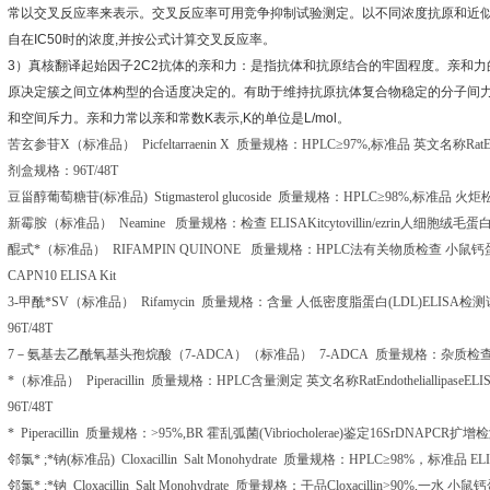
常以交叉反应率来表示。交叉反应率可用竞争抑制试验测定。以不同浓度抗原和近
自在
IC50
时的浓度
,
并按公式计算交叉反应率。
3
）真核翻译起始因子
2C2
抗体的亲和力：是指抗体和抗原结合的牢固程度。亲和力
原决定簇之间立体构型的合适度决定的。有助于维持抗原抗体复合物稳定的分子间
和空间斥力。亲和力常以亲和常数
K
表示
,K
的单位是
L/mol
。
苦玄参苷
X
（标准品）
Picfeltarraenin X
质量规格：
HPLC
≥
97%,
标准品
英文名称
RatE
剂盒规格：
96T/48T
豆甾醇葡萄糖苷
(
标准品
) Stigmasterol glucoside
质量规格：
HPLC
≥
98%,
标准品
火炬
新霉胺（标准品）
Neamine
质量规格：检查
ELISAKitcytovillin/ezrin
人细胞绒毛蛋
醌式*（标准品）
RIFAMPIN QUINONE
质量规格：
HPLC
法有关物质检查
小鼠钙
CAPN10 ELISA Kit
3-
甲酰*
SV
（标准品）
Rifamycin
质量规格：含量
人低密度脂蛋白
(LDL)ELISA
检测
96T/48T
7
－氨基去乙酰氧基头孢烷酸（
7-ADCA
）（标准品）
7-ADCA
质量规格：杂质检
*（标准品）
Piperacillin
质量规格：
HPLC
含量测定
英文名称
RatEndotheliallipaseELI
96T/48T
*
Piperacillin
质量规格：
>95%,BR
霍乱弧菌
(Vibriocholerae)
鉴定
16SrDNAPCR
扩增检
邻氯*
;
*钠
(
标准品
) Cloxacillin Salt Monohydrate
质量规格：
HPLC
≥
98%
，标准品
ELI
邻氯*
;
*钠
Cloxacillin Salt Monohydrate
质量规格：干品
Cloxacillin>90%,
一水
小鼠钙