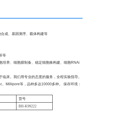
物合成、基因测序、载体构建等
等等
胞培养、细胞膜制备、稳定细胞株构建、细胞
RNAi
于临床。我们用专业的态度的服务，全程实验指导。
ec
、
Millipore
等，品种多达
10000
多种。
保存环境：
货号
BH-K99222