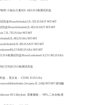
抑制剂
小鼠白介素
4(IL-4)ELISA
检测试剂盒
测试剂盒
MouseIerleukin5,IL-5ELISAKIT 96T/48T
试剂盒
MouseIerleukin6,IL-6ELISAKIT 96T/48T
kin-7,IL-7ELISAkit 96T/48T
rleukin8,IL-8ELISAKit 96T/48T
useIerleukin9,IL-9ELISAKIT 96T/48T
eukoieneB4,LT-B4ELISAKit 96T/48T
)ELISA
检测试剂盒
MouseLeukoieneC4,LT-C4ELISAKit
30(CD30)ELISA
检测试剂盒
剂盒
，英文名：
CD30L ELISA Kit
ousesolubleierleukin-2receptor,IL-2sR
β
96T/48T
琥珀酸
loxone HCl dihydrate
质量规格：
>98%,
二水合物
,
类