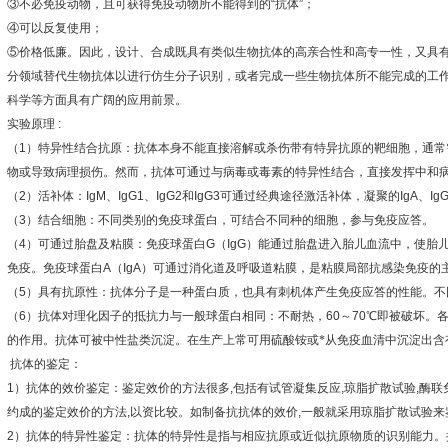
③
不必免疫动物，且可获得免疫动物所不能得到的
“
抗体
”
；
④
可以反复使用；
⑤
价格低廉。因此，设计、合成既具有类似生物抗体的高亲合性和高专一性，又具
分领域替代生物抗体以进行仿生分子识别，或者完成一些生物抗体所不能完成的工
科学等方面具有广阔的应用前景。
实验原理
:
（
1
）特异性结合抗原：抗体本身不能直接溶解或杀伤带有特异抗原的靶细胞，通常
物或导致病理损伤。然而，抗体可通过与病毒或毒素的特异性结合，直接发挥中和
（
2
）活补体：
IgM
、
IgG1
、
IgG2
和
IgG3
可通过经典途径激活补体，凝聚的
IgA
、
Ig
（
3
）结合细胞：不同类别的免疫球蛋白，可结合不同种的细胞，参与免疫应答。
（
4
）可通过胎盘及粘膜：免疫球蛋白
G
（
IgG
）能通过胎盘进入胎儿血流中，使胎
免疫。免疫球蛋白
A
（
IgA
）可通过消化道及呼吸道粘膜，是粘膜局部抗感染免疫的
（
5
）具有抗原性：抗体分子是一种蛋白质，也具有刺机体产生免疫应答的性能。不
（
6
）抗体对理化因子的抵抗力与一般球蛋白相同：不耐热，
60
～
70
℃
即被破坏。
的作用。抗体可被中性盐类沉淀。在生产上常可用硫酸铵或*从免疫血清中沉淀出含
抗体的鉴定：
1
）抗体的效价鉴定：鉴定效价的方法很多
,
包括有试管凝集反应
,
琼脂扩散试验
,
酶联
约成的鉴定效价的方法
,
以资比较。如制备抗抗体的效价
,
一般就采用琼脂扩散试验来
2
）抗体的特异性鉴定：抗体的特异性是指与相应抗原或近似抗原物质的识别能力。