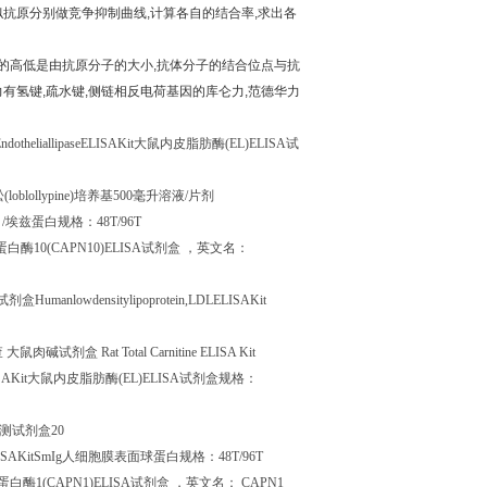
似抗原分别做竞争抑制曲线
,
计算各自的结合率
,
求出各
的高低是由抗原分子的大小
,
抗体分子的结合位点与抗
力有氢键
,
疏水键
,
侧链相反电荷基因的库仑力
,
范德华力
ndotheliallipaseELISAKit
大鼠内皮脂肪酶
(EL)ELISA
试
松
(loblollypine)
培养基
500
毫升溶液
/
片剂
白
/
埃兹蛋白规格：
48T/96T
蛋白酶
10(CAPN10)ELISA
试剂盒
，英文名：
试剂盒
Humanlowdensitylipoprotein,LDLELISAKit
查
大鼠肉碱试剂盒
Rat Total Carnitine ELISA Kit
SAKit
大鼠内皮脂肪酶
(EL)ELISA
试剂盒规格：
测试剂盒
20
SAKitSmIg
人细胞膜表面球蛋白规格：
48T/96T
蛋白酶
1(CAPN1)ELISA
试剂盒
，英文名：
CAPN1