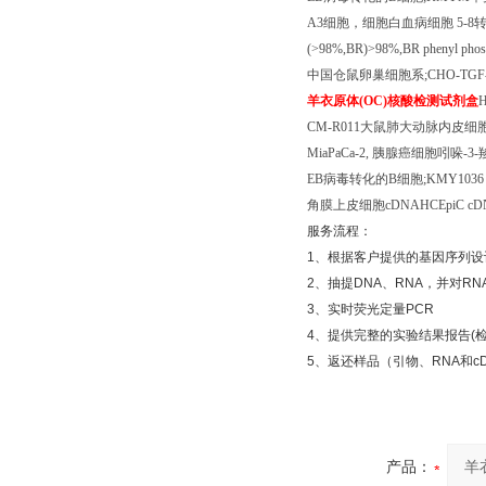
A3
细胞，细胞白血病细胞
5-8
(>98%,BR)>98%,BR phenyl phosp
中国仓鼠卵巢细胞系
;CHO-TGF-b
羊衣原体
(OC)
核酸检测试剂盒
CM-R011
大鼠肺大动脉内皮细胞
MiaPaCa-2,
胰腺癌细胞吲哚
-3-
EB
病毒转化的
B
细胞
;KMY103
角膜上皮细胞
cDNAHCEpiC cDN
服务流程：
1
、根据客户提供的基因序列设
2
、抽提
DNA
、
RNA
，并对
RN
3
、实时荧光定量
PCR
4
、提供完整的实验结果报告
(
5
、返还样品（引物、
RNA
和
c
产品：