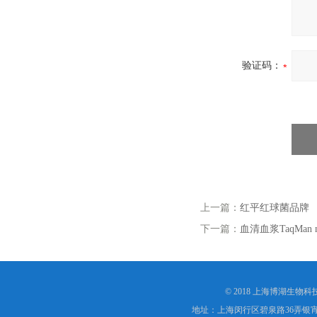
验证码：
上一篇：
红平红球菌品牌
下一篇：
血清血浆TaqMan
© 2018 上海博湖生物
地址：上海闵行区碧泉路36弄银宵