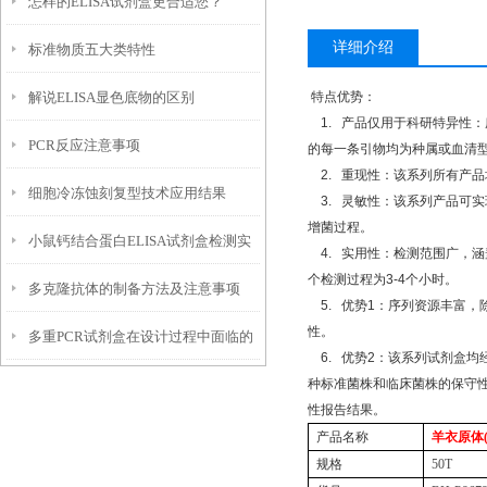
怎样的ELISA试剂盒更合适您？
题的探讨
详细介绍
标准物质五大类特性
解说ELISA显色底物的区别
特点优势：
1.
产品仅用于科研特异性：
PCR反应注意事项
的每一条引物均为种属或血清
2.
重现性：该系列所有产品
细胞冷冻蚀刻复型技术应用结果
3.
灵敏性：该系列产品可实
增菌过程。
小鼠钙结合蛋白ELISA试剂盒检测实
4.
实用性：检测范围广，涵
个检测过程为
3-4
个小时。
多克隆抗体的制备方法及注意事项
验条件选择
5.
优势
1
：序列资源丰富，
性。
多重PCR试剂盒在设计过程中面临的
6.
优势
2
：该系列试剂盒均
种标准菌株和临床菌株的保守
关键挑战
性报告结果。
产品名称
羊衣原体
规格
50T