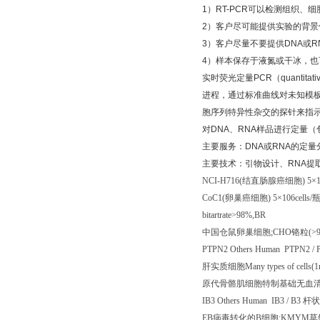
1
）
RT-PCR
可以检测组织、细
2
）客户尽可能提供实验的背景
3
）客户尽量不要提供
DNA
或
R
4
）样本保存于液氮或干冰，也
实时荧光定量
PCR
（
quantitati
进程，通过标准曲线对未知模
胞序列特异性杂交的探针来指
对
DNA
、
RNA
样品进行定量（
主要服务：
DNA
或
RNA
的定量
主要技术：引物设计、
RNA
提
NCI-H716(
结直肠腺癌细胞
) 5
×
1
CoC1(
卵巢癌细胞
) 5
×
106cells/
瓶
bitartrate>98%,BR
中国仓鼠卵巢细胞
;CHO
铬粒
(>
PTPN2 Others Human PTPN2 /
肝实质细胞
Many types of cells(1
原代骨骼肌细胞特制基础无血
IB3 Others Human IB3 / B3
杆状
EB
病毒转化的
B
细胞
;KMYM
草