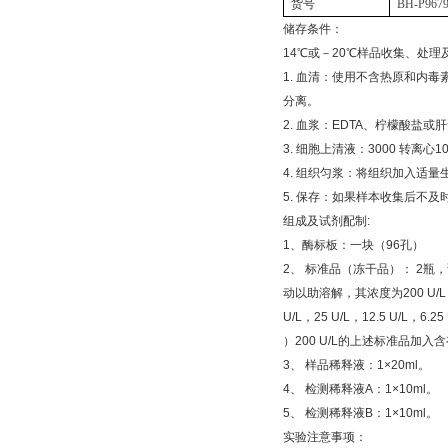
货号
BH-P967
储存条件：
14
℃
或－
20
℃
样品收集、处理
1.
血清：使用不含热原和内毒
分离。
2.
血浆：
EDTA
、柠檬酸盐或肝
3.
细胞上清液：
3000
转离心
1
4.
组织匀浆：将组织加入适量
5.
保存：如果样本收集后不及
组成及试剂配制
:
1
、酶标板：一块（
96
孔）
2
、
标准品（冻干品）：
2
瓶，
动以助溶解，其浓度为
200 U/L
U/L
，
25 U/L
，
12.5 U/L
，
6.25
）
200 U/L
的上述标准品加入含
3
、
样品稀释液：
1×20ml
。
4
、
检测稀释液
A
：
1×10ml
。
5
、
检测稀释液
B
：
1×10ml
。
实验注意事项：