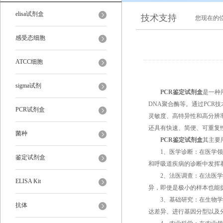
elisa试剂盒
技术支持
您现在的
感受态细胞
ATCC细胞
sigma试剂
PCR鉴定试剂盒
是一种
DNA聚合酶等。通过PCR
PCR试剂盒
灵敏度、高特异性和高分辨率
还具有快速、简便、可重复
菌种
PCR鉴定试剂盒
其主要
1、医学诊断：在医学领域
鉴定试剂盒
和呼吸道疾病的诊断中发挥
2、法医调查：在法医学中
ELISA Kit
异，即使是极小的样本也能
3、基础研究：在生物学和
抗体
达差异、进行基因分型以及