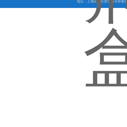
地址：上海闵行区碧泉路36弄银宵