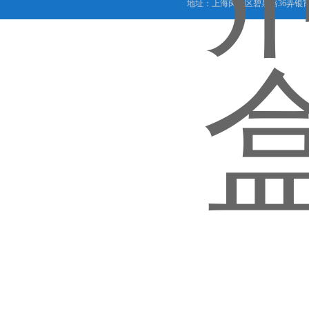
地址：上海闵行区碧泉路36弄银宵