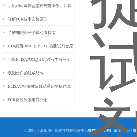
小鼠elisa试剂盒怎样规范操作，且看
详解PCR技术实验原理
厂家如何讲解
了解细胞因子受体必看指南
E1A残留DNA（qPCR）检测试剂盒原
小鼠ELISA试剂盒测定过程中有三个
理及优势
载脂蛋白的组成结构
必要的试剂
ELISA实验失败后规范重启的操作流
PCR反应体系组份介绍
程与质控要求
© 2018 上海博湖生物科技有限公司作为
核酸纯化专题厂家
,专业提供
核