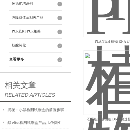
恒温扩增系列
克隆载体及相关产品
PCR及RT-PCR相关
PLANTaid 植物 RNA
核酸纯化
查看更多
相关文章
RELATED ARTICLES
揭秘：小鼠检测试剂盒的前置步骤，
石蜡组织基因组 DNA 快速
酯 elisa检测试剂盒产品几点特性
你做对了吗？