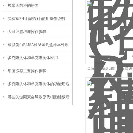
​埃希氏菌种的培养
实验室​PH计(酸度计)使用操作说明
大鼠细胞培养操作步骤
载脂蛋白ELISA检测试剂盒样本处理
多克隆抗体和单克隆抗体应用
及要求
CTAB 植物基因组 DNA 快
细胞冻存主要操作步骤
多克隆抗体和单克隆抗体的功能用途
哪些关键因素会导致原代细胞铺板后
贴壁效率低下，大量细胞悬浮无法黏
附