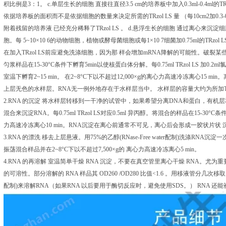
积比例是3：1。 c.单层生长的细胞 直接往直径3.5 cm的培养板中加入0.3ml-0.4m
依据培养板的面积而不是依据细胞的数量来决定所需的TRzol LS 量 （每10cm2加0
附着残留的培养液 已经充分稀释了TRzol LS 。 d.悬浮生长的细胞 通过离心来沉淀
胞。每 5~10×10 6的动物细胞，植物或酵母菌细胞或每1×10 7细菌加0.75ml的TRzo
在加入TRzol LS前应避免洗涤细胞，因为那 样会增加mRNA降解的可能性。破裂某
匀浆样品在15-30°C条件下孵育5min以使核蛋白体分解。每0.75ml TRzol LS 
室温下孵育2~15 min。 在2~8°C下以不超过12,000×g的离心力高速冷冻离心15
上层无色的水样层。RNA无一例外地存在于水样层当中。 水样层的容量大约为所加TRzo
2.RNA 的沉淀 将水样层转移到一干净的试管中，如果希望分离DNA和蛋白，有
混合来沉淀RNA。每0.75ml TRzol LS对应0.5ml 异丙醇。将混合的样品在15-30°C条
力高速冷冻离心10 min。RNA沉淀在离心前通常不可见，离心后会形成一胶状片状
3.RNA 的漂洗 移去上层悬液。用75%的乙醇(RNase-Free water配制)洗涤RNA沉淀一次
振荡混合样品并在2~8°C下以不超过7,500×g的 离心力高速冷冻离心5 min。
4.RNA 的再溶解 室温简单干燥 RNA 沉淀，不要在真空管里离心干燥 RNA。尤为
的可溶性。部分溶解的 RNA 样品其 OD260 /OD280 比值<1.6 。用移液管分几次移取 RNase-Fre
配制)来溶解RNA（如果RNA 以后要用于酶切反应时，避免使用SDS。） RNA 还能