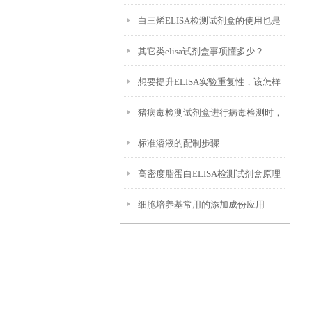
白三烯ELISA检测试剂盒的使用也是
陈述
其它类elisa试剂盒事项懂多少？
有要领的
想要提升ELISA实验重复性，该怎样
猪病毒检测试剂盒进行病毒检测时，
优化实验条件？
标准溶液的配制步骤
需要注意什么？
高密度脂蛋白ELISA检测试剂盒原理
细胞培养基常用的添加成份应用
及判断与分析