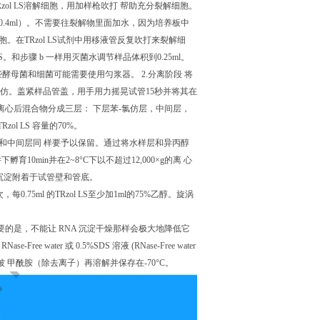
l的TRzol LS溶解细胞，用加样枪吹打 帮助充分裂解细胞。
.3-0.4ml）。不需要往裂解物里面加水，因为培养板中
细胞。在TRzol LS试剂中用移液管反复吹打来裂解细
l LS。和步骤 b 一样用灭菌水调节样品体积到0.25ml。
些酵母菌和细菌可能需要使用匀浆器。 2.分离阶段 将
加0.2ml氯仿。盖紧样品管盖，用手用力摇晃试管15秒并将其在
 min。离心后混合物分成三层： 下层苯-氯仿层，中间层，
l LS 容量的70%。
机层和中间层同 样要予以保留。通过将水样层和异丙醇
件下孵育10min并在2~8°C下以不超过12,000×g的离 心
 沉淀附着于试管壁和管底。
，每0.75ml 的TRzol LS至少加1ml的75%乙醇。旋涡
重要的是，不能让 RNA 沉淀干燥那样会极大地降低它
e water 或 0.5%SDS 溶液 (RNase-Free water
被 甲酰胺（除去离子）再溶解并保存在-70°C。