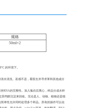
规格
50ml×2
8°C 的环境下。
和清水清洗。若感不适，看医生并寻求苯和其他成分
能保持RNA的完整性。加入氯仿后离心，样品分成水样
通过异丙醇沉淀来回收。无论是人、动物、植物还是细
作上的简单性允许同时处理多个样品。所有的操作可以在