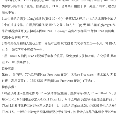
一小时内完成。TRzol 抽提的总 RNA 能够避免DNA 和蛋白的污染，可用于 RNA 印
酶保护分析和分子克隆。如果是用于 PCR，当两条引物位于单一外显子内时，建议用扩增
注意事项：
1.从少量的组织(1~10mg)或细胞(10 2-10 4 个)中分离RNA 样品：往组织或细胞中加
2 中的抽提操作。在用异丙醇沉 淀 RNA 之前，加入 5~10μg 无 RNA 酶的glyco
号注射器抽吸两次以切断基因组DNA。Glycogen 会留在水样层中 并和 RNA 共析
成也不会 抑制 PCR。
2.在匀浆化后和加入氯仿之前，样品可以在-60℃或者-70℃保存至少一个月。将 RNA 
在-5—-20℃下至少可保存一年。
3.用 TRzol LS 抽提 RNA 时要戴手套和护眼罩。避免接触皮肤和衣服。在化学
在 15~30℃的条件下。
自备试剂：
氯仿 、 异丙醇、75%乙醇(RNase-Free water 配制)、RNase-Free water（将水加入 
过夜并高压灭菌）。0.5% SDS 溶液(RNase-Free water 配制)（可选）。
操作步骤：
1.样品预处理 a.生物液体 每0.25ml液体样品(血清，血浆等等)加入0.75ml TRz
每5~10×10 6个细胞至少加入0.75ml TRzol LS。对于含有高 污染物样品如
TRzol LS 和液体样品的终体积比总是3：1。 b.组织 用glass或强力匀浆器搅匀组织样品，
TRzol LS。一般50~100mg组织体积都要小于0.25ml，如果组织样品的体积小 于0.