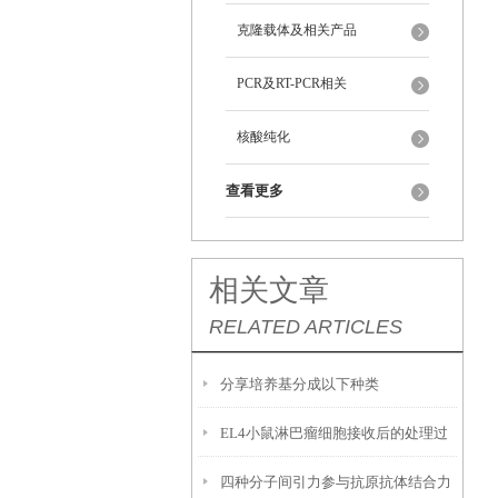
克隆载体及相关产品
PCR及RT-PCR相关
核酸纯化
查看更多
相关文章
RELATED ARTICLES
分享培养基分成以下种类
EL4小鼠淋巴瘤细胞接收后的处理过
四种分子间引力参与抗原抗体结合力
程