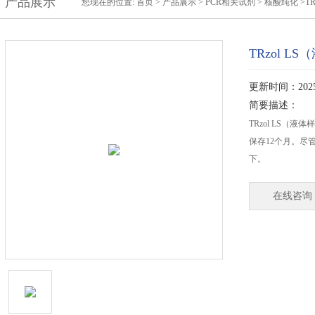
产品展示
您现在的位置:
首页
>
产品展示
>
PCR相关试剂
>
核酸纯化
>T
TRzol L
更新时间：2025-
简要描述：
TRzol LS（液
保存12个月。尽
下。
在线咨询