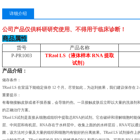
详细介绍
公司产品仅供科研研究使用、不得用于临床诊断！
商品属性
货号
产品名称
P-PR1003
TRzol LS（液体样本 RNA 提取
试剂）
产品介绍：
储存条件：
TRzol LS 在室温下能稳定保存 12 个月。尽管如此，为达到效果，我们建议保存在 2-
重要提示：
有毒物接触皮肤或者不慎吞服，会导致灼伤。一旦接触皮肤后立即以大量的洗涤剂
的正确治疗方案。
TRzol LS试剂是直接从细胞或组织中提取总RNA的试剂。它在破碎和溶解细胞时
层、中间层和有机层。RNA存在于水样层中。收集上面的的水样层后，RNA可以
菌，该方法对少量及大量的组织和细胞均有较好的分离效果。TRzol LS 试剂操