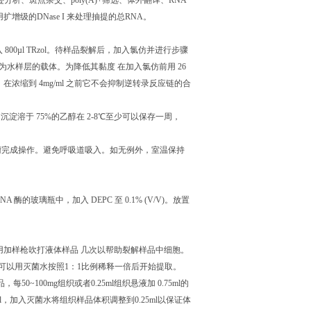
迹分析、斑点杂交、poly(A)+筛选、体外翻译、RNA
级的DNase I 来处理抽提的总RNA。
 入 800µl TRzol。待样品裂解后，加入氯仿并进行步骤
gen 作为水样层的载体。为降低其黏度 在加入氯仿前用 26
出。在浓缩到 4mg/ml 之前它不会抑制逆转录反应链的合
沉淀溶于 75%的乙醇在 2-8℃至少可以保存一周，
通 风橱完成操作。避免呼吸道吸入。如无例外，室温保持
无 RNA 酶的玻璃瓶中，加入 DEPC 至 0.1% (V/V)。放置
ol LS，用加样枪吹打液体样品 几次以帮助裂解样品中细胞。
全血样品，可以用灭菌水按照1：1比例稀释一倍后开始提取。
每50~100mg组织或者0.25ml组织悬液加 0.75ml的
25ml，加入灭菌水将组织样品体积调整到0.25ml以保证体