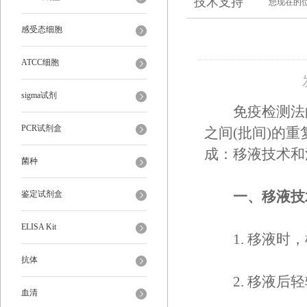
技术支持
您现在的
感受态细胞
ATCC细胞
sigma试剂
免疫检测法的
PCR试剂盒
之间(批间)的
成：移液技术和
菌种
鉴定试剂盒
一、移液技
ELISA Kit
1. 移液时，
抗体
2. 移液后轻
血清