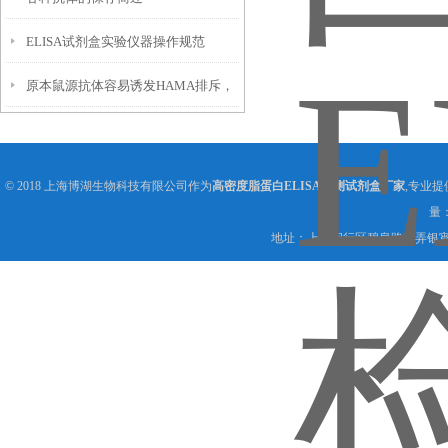
ELISA试剂盒实验仪器操作规范
附
原本鼠源抗体容易诱发HAMA排斥，
嵌合抗体靠什么原理缓解这个问题？
© 2018 上海博湖生物科技有限公司作为
高密度脂蛋白ELISA检测试剂盒厂家
,专业提
量
地址：上海闵行区碧泉路36弄银宵