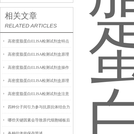
相关文章
RELATED ARTICLES
高密度脂蛋白ELISA检测试剂盒特点
高密度脂蛋白ELISA检测试剂盒原理
优势要点
高密度脂蛋白ELISA检测试剂盒操作
及判断与分析
高密度脂蛋白ELISA检测试剂盒原理
流程的方法
高密度脂蛋白ELISA检测试剂盒注意
及几个方面
四种分子间引力参与抗原抗体结合力
事项和样本处理
哪些关键因素会导致原代细胞铺板后
陈述
各种抗体的保存简述
贴壁效率低下，大量细胞悬浮无法黏