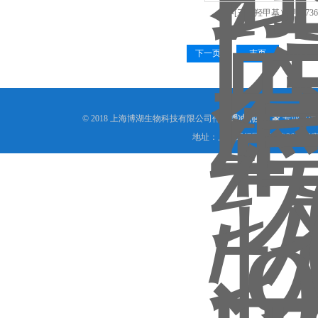
2-[三（羟甲基）甲基7365-
下一页
末页
© 2018 上海博湖生物科技有限公司作为
缓冲剂类厂家
,专业提供
地址：上海闵行区碧泉路36弄银宵