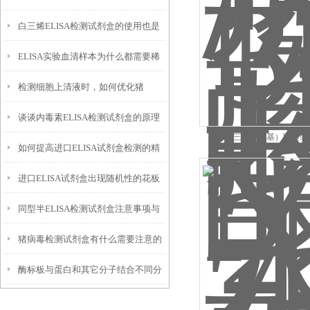
白三烯ELISA检测试剂盒的使用也是
ELISA实验血清样本为什么都需要稀
有要领的
检测细胞上清液时，如何优化猪
释?
谈谈内毒素ELISA检测试剂盒的原理
ELISA实验操作？
3-N-[三（羟甲基）甲基9100
如何提高进口ELISA试剂盒检测的精
及使用步骤
进口ELISA试剂盒出现随机性的花板
度呢？
同型半ELISA检测试剂盒注意事项与
和跳孔的现象是什么原因呢？
猪病毒检测试剂盒有什么需要注意的
操作步骤
酶标板与蛋白和其它分子结合不同分
地方呢？
类