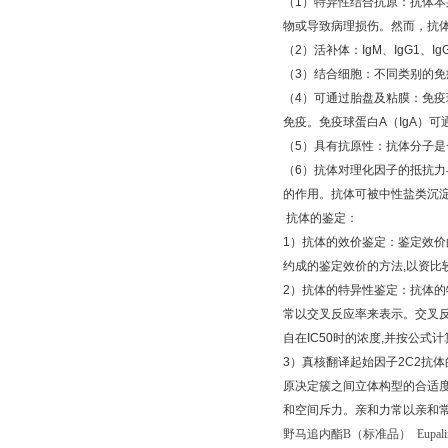
（
1
）特异性结合抗原：抗体本
物或导致病理损伤。然而，抗
（
2
）活补体：
IgM
、
IgG1
、
Ig
（
3
）结合细胞：不同类别的免
（
4
）可通过胎盘及粘膜：免疫
免疫。免疫球蛋白
A
（
IgA
）可
（
5
）具有抗原性：抗体分子是
（
6
）抗体对理化因子的抵抗力
的作用。抗体可被中性盐类沉
抗体的鉴定：
1
）抗体的效价鉴定：鉴定效价
约成的鉴定效价的方法
,
以资比
2
）抗体的特异性鉴定：抗体的
常以交叉反应率来表示。交叉
自在
IC50
时的浓度
,
并按公式计
3
）真核翻译起始因子
2C2
抗体
原决定簇之间立体构型的合适
和空间斥力。亲和力常以亲和
野马追内酯
B
（标准品）
Eupali