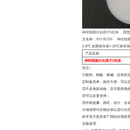
神经细胞分化因子
6
抗体
，现货
文名称：
NEUROD6
神经细
2-8
℃
短期保存或
<-20
℃
保存保
产品名称
神经细胞分化因子
6
抗体
优点：
①
耐热、耐酸、耐碱、抗有机
②
制备简单，操作方便，可以
③
不必免疫动物，且可获得免
④
可以反复使用；
⑤
价格低廉。因此，设计、合
分领域替代生物抗体以进行仿
科学等方面具有广阔的应用前
实验原理
: