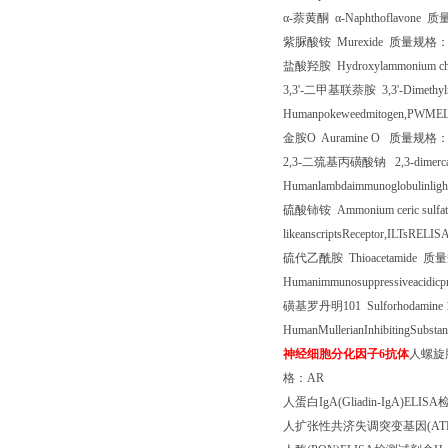
α
-
萘黄酮
α
-Naphthoflavone
质
紫脲酸铵
Murexide
质量规格
盐酸羟胺
Hydroxylammonium ch
3,3'-
二甲基联萘胺
3,3'-Dimethyl
Humanpokeweedmitogen,PWMEL
金胺
O Auramine O
质量规格
2,3-
二巯基丙磺酸钠
2,3-dimerca
Humanlambdaimmunoglobulinlight
硫酸铈铵
Ammonium ceric sulfa
likeanscriptsReceptor,ILTsRELIS
硫代乙酰胺
Thioacetamide
质量
Humanimmunosuppressiveacidicp
磺基罗丹明
101 Sulforhodamine 
HumanMullerianInhibitingSubst
神经细胞分化因子
6
抗体
人螺旋
格：
AR
人蛋白
IgA(Gliadin-IgA)ELISA
人扩张性共济失调突变基因
(AT