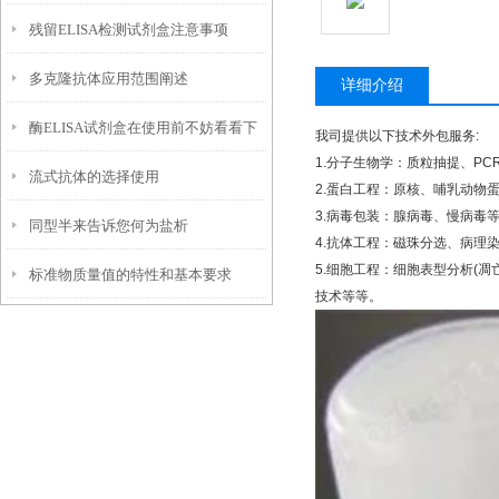
残留ELISA检测试剂盒注意事项
多克隆抗体应用范围阐述
详细介绍
酶ELISA试剂盒在使用前不妨看看下
我司提供以下技术外包服务
:
1.
分子生物学：质粒抽提、
PC
流式抗体的选择使用
文！
2.
蛋白工程：原核、哺乳动物
3.
病毒包装：腺病毒、慢病毒
同型半来告诉您何为盐析
4.
抗体工程：磁珠分选、病理
5.
细胞工程：细胞表型分析
(
凋
标准物质量值的特性和基本要求
技术等等。