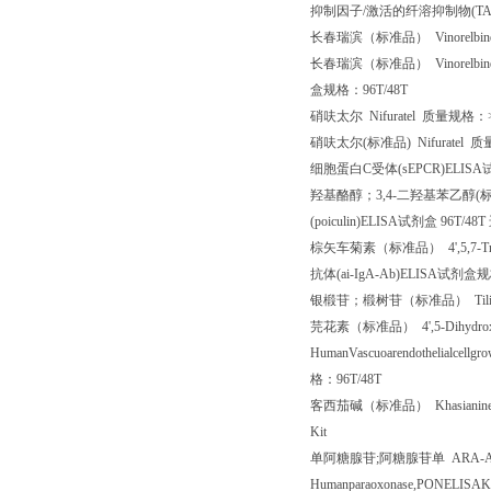
抑制因子
/
激活的纤溶抑制物
(T
长春瑞滨（标准品）
Vinorelbi
长春瑞滨（标准品）
Vinorelbine
盒规格：
96T/48T
硝呋太尔
Nifuratel
质量规格：
硝呋太尔
(
标准品
) Nifuratel
质
细胞蛋白
C
受体
(sEPCR)ELISA
羟基酪醇；
3,4-
二羟基苯乙醇
(
(poiculin)ELISA
试剂盒
96T/48T
棕矢车菊素（标准品）
4',5,7-T
抗体
(ai-IgA-Ab)ELISA
试剂盒规
银椴苷；椴树苷（标准品）
Til
芫花素（标准品）
4',5-Dihydro
HumanVascuoarendothelialcellgr
格：
96T/48T
客西茄碱（标准品）
Khasiani
Kit
单阿糖腺苷
;
阿糖腺苷单
ARA-AM
Humanparaoxonase,PONELISAKi