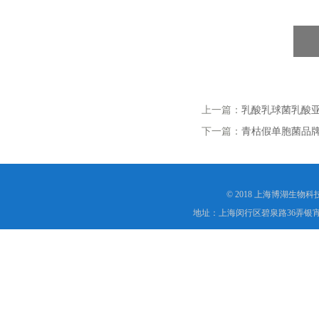
上一篇：
乳酸乳球菌乳酸
下一篇：
青枯假单胞菌品
© 2018 上海博湖生物
地址：上海闵行区碧泉路36弄银宵