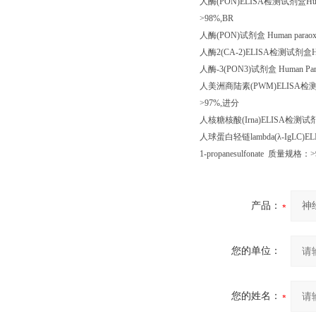
人酶
(PON)ELISA
检测试剂盒
Hu
>98%,BR
人酶
(PON)
试剂盒
Human paraox
人酶
2(CA-2)ELISA
检测试剂盒
H
人酶
-3(PON3)
试剂盒
Human Par
人美洲商陆素
(PWM)ELISA
检
>97%,
进分
人核糖核酸
(Irna)ELISA
检测试
人球蛋白轻链
lambda(
λ
-IgLC)EL
1-propanesulfonate
质量规格：
>
产品：
您的单位：
您的姓名：