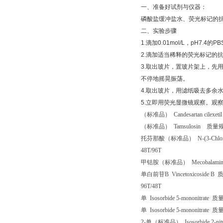
一、准备好试剂与仪器：
磷酸盐缓冲盐水、荧光标记的
二、实验步骤
1.
滴加
0.01mol/L
，
pH7.4
的
PB
2.
滴加适当稀释的荧光标记的抗
3.
取出玻片，置玻片架上，先
不停地摇晃振荡。
4.
取出玻片，用滤纸吸去多余
5.
立即用荧光显微镜观察。观
（标准品）
Candesartan cilexeti
（标准品）
Tamsulosin
质量
托芬那酸（标准品）
N-(3-Chloro
48T/96T
甲钴胺（标准品）
Mecobalam
单白前苷
B Vincetoxicoside B
96T/48T
单
Isosorbide 5-mononitrate
质
单
Isosorbide 5-mononitrate
质
2-
单（标准品）
Isosorbide 2-ni