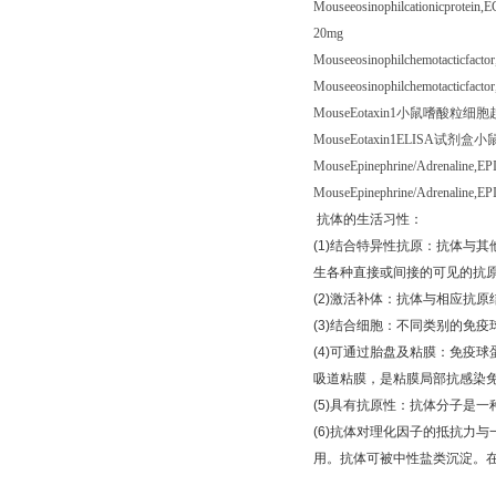
Mouseeosinophilcationicprotein
20mg
Mouseeosinophilchemotacticfacto
Mouseeosinophilchemotacticfact
MouseEotaxin1
小鼠嗜酸粒细胞
MouseEotaxin1ELISA
试剂盒小
MouseEpinephrine/Adrenaline,EP
MouseEpinephrine/Adrenaline,E
抗体的生活习性：
(1)
结合特异性抗原：抗体与其
生各种直接或间接的可见的抗
(2)
激活补体：抗体与相应抗原
(3)
结合细胞：不同类别的免疫
(4)
可通过胎盘及粘膜：免疫球
吸道粘膜，是粘膜局部抗感染
(5)
具有抗原性：抗体分子是一
(6)
抗体对理化因子的抵抗力与
用。抗体可被中性盐类沉淀。