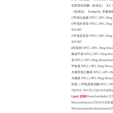
依那普利双酮（标准品）
XX
（标准品）
Enalaprilat
质量规
O
甲基白杨素
HPLC
≥
98% 20mg 
O
甲基杧果苷
HPLC
≥
98% 20mg M
96T/48T
O
甲基莫诺苷
HPLC
≥
98% 20mg 
96T/48T
β羟基胆
HPLC
≥
98% 20mg Mouse
氨基甲基
HPLC
≥
98% 20mg Mous
表
HPLC
≥
98% 20mg MouseEota
甲氧基
HPLC
≥
98% 20mg Mouse
木糖苷脱乙酰基
HPLC
≥
40% 20m
木糖基
HPLC
≥
98% 20mg MouseE
羟基
,
二甲氧基黄烷酮
HPLC
≥
98
78(ENA-78/CXCL5)ELISA
试剂
Lpin1
抗体
MouseEndothelin1,E
Mouseendotoxin,ETELISA
试剂
Mouseeosinophilcationicprotein,