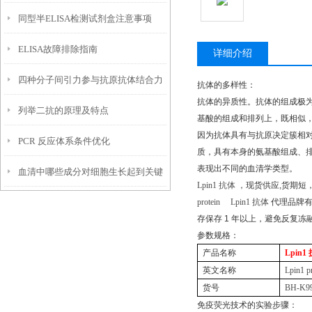
同型半ELISA检测试剂盒注意事项
ELISA故障排除指南
详细介绍
四种分子间引力参与抗原抗体结合力
抗体的多样性：
抗体的异质性。抗体的组成极
列举二抗的原理及特点
陈述
基酸的组成和排列上，既相似
因为抗体具有与抗原决定簇相
PCR 反应体系条件优化
质，具有本身的氨基酸组成、
表现出不同的血清学类型。
血清中哪些成分对细胞生长起到关键
Lpin1
抗体
，现货供应
,
货期短
protein
Lpin1
抗体
代理品牌
作用？
存保存
1
年以上，避免反复冻
参数规格：
产品名称
Lpin1
英文名称
Lpin1 p
货号
BH-K9
免疫荧光技术的实验步骤：