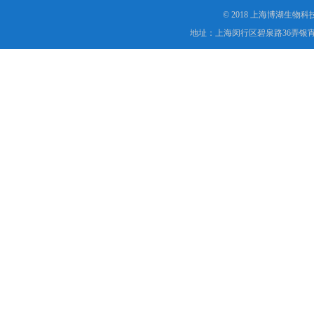
© 2018 上海博湖生物
地址：上海闵行区碧泉路36弄银宵