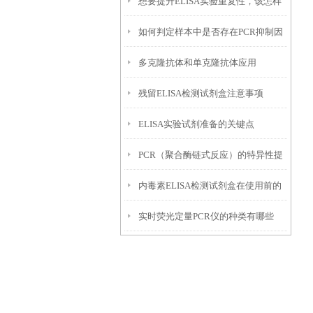
想要提升ELISA实验重复性，该怎样
如下
如何判定样本中是否存在PCR抑制因
优化实验条件？
多克隆抗体和单克隆抗体应用
子？
残留ELISA检测试剂盒注意事项
ELISA实验试剂准备的关键点
PCR（聚合酶链式反应）的特异性提
内毒素ELISA检测试剂盒在使用前的
高方法
实时荧光定量PCR仪的种类有哪些
准备工作