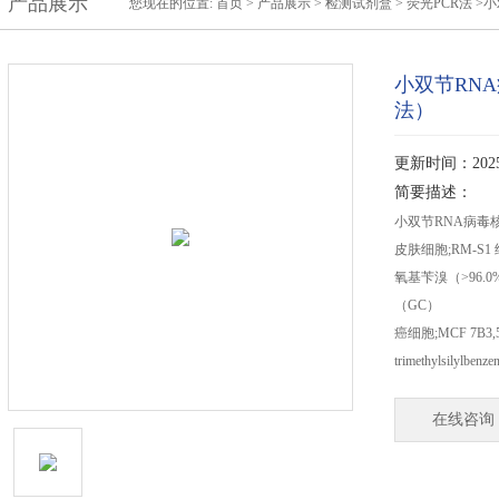
产品展示
您现在的位置:
首页
>
产品展示
>
检测试剂盒
>
荧光PCR法
>小
小双节RN
法）
更新时间：2025-
简要描述：
小双节RNA病毒
皮肤细胞;RM-S1
氧基苄溴（>96.0%（G
（GC）
癌细胞;MCF 7B3,
trimethylsilylbenze
在线咨询