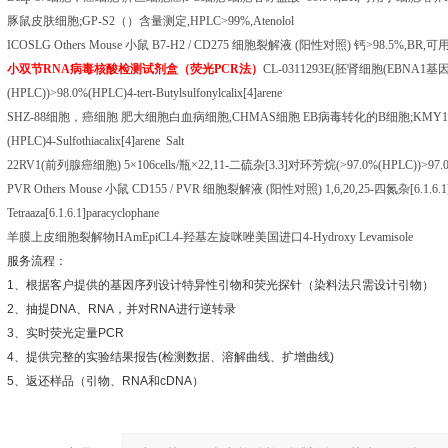
豚鼠皮肤细胞
;GP-S2
（）含量测定
,HPLC>99%,Atenolol
ICOSLG Others Mouse
小鼠
B7-H2 / CD275
细胞裂解液
(
阳性对照
)
钙
>98.5%,BR,
可
小双节
RNA
病毒核酸检测试剂盒（荧光
PCR
法）
CL-0311293E(
胚肾细胞
(EBNA1
基
(HPLC))>98.0%(HPLC)4-tert-Butylsulfonylcalix[4]arene
SHZ-88
细胞，癌细胞
肥大细胞白血病细胞
,CHMAS
细胞
EB
病毒转化的
B
细胞
;KMY1
(HPLC)4-Sulfothiacalix[4]arene Salt
22RV1(
前列腺癌细胞
) 5
×
106cells/
瓶×
22,11-
二硫杂
[3.3]
对环芳烷
(>97.0%(HPLC))>97.0%
PVR Others Mouse
小鼠
CD155 / PVR
细胞裂解液
(
阳性对照
) 1,6,20,25-
四氮杂
[6.1.6.1
Tetraaza[6.1.6.1]paracyclophane
羊膜上皮细胞裂解物
HAmEpiCL4-
羟基左旋咪唑美国进口
4-Hydroxy Levamisole
服务流程：
1
、根据客户提供的基因序列设计特异性引物和荧光探针（染料法只需设计引物）
2
、抽提
DNA
、
RNA
，并对
RNA
进行逆转录
3
、实时荧光定量
PCR
4
、提供完整的实验结果报告
(
检测数据、溶解曲线、扩增曲线
)
5
、返还样品（引物、
RNA
和
cDNA
）