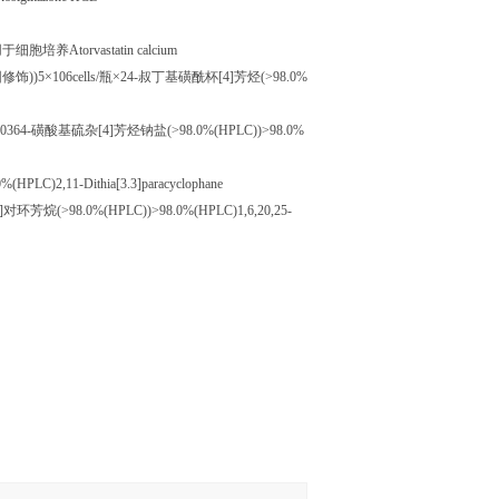
用于细胞培养
Atorvastatin calcium
因修饰
))5
×
106cells/
瓶×
24-
叔丁基磺酰杯
[4]
芳烃
(>98.0%
0364-
磺酸基硫杂
[4]
芳烃钠盐
(>98.0%(HPLC))>98.0%
(HPLC)2,11-Dithia[3.3]paracyclophane
]
对环芳烷
(>98.0%(HPLC))>98.0%(HPLC)1,6,20,25-