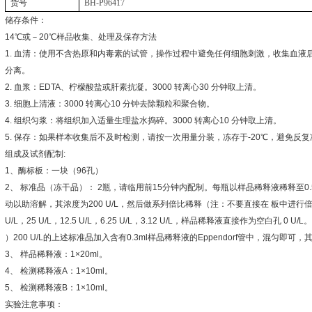
货号
BH-P96417
储存条件：
14
℃
或－
20
℃
样品收集、处理及保存方法
1.
血清：使用不含热原和内毒素的试管，操作过程中避免任何细胞刺激，收集血液
分离。
2.
血浆：
EDTA
、柠檬酸盐或肝素抗凝。
3000
转离心
30
分钟取上清。
3.
细胞上清液：
3000
转离心
10
分钟去除颗粒和聚合物。
4.
组织匀浆：将组织加入适量生理盐水捣碎。
3000
转离心
10
分钟取上清。
5.
保存：如果样本收集后不及时检测，请按一次用量分装，冻存于
-20
℃
，避免反复
组成及试剂配制
:
1
、酶标板：一块（
96
孔）
2
、
标准品（冻干品）：
2
瓶，请临用前
15
分钟内配制。每瓶以样品稀释液稀释至
0
动以助溶解，其浓度为
200 U/L
，然后做系列倍比稀释（注：不要直接在
板中进行
U/L
，
25 U/L
，
12.5 U/L
，
6.25 U/L
，
3.12 U/L
，样品稀释液直接作为空白孔
0 U/L
。
）
200 U/L
的上述标准品加入含有
0.3ml
样品稀释液的
Eppendorf
管中，混匀即可，
3
、
样品稀释液：
1×20ml
。
4
、
检测稀释液
A
：
1×10ml
。
5
、
检测稀释液
B
：
1×10ml
。
实验注意事项：