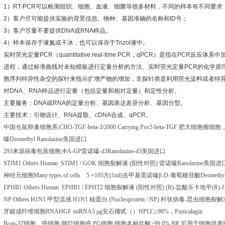
1
）
RT-PCR
可以检测组织、细胞、血液、细菌等很多材料，不同的样本有不同要求
2
）客户尽可能提供实验的背景信息、物种、基因准确的名称和
ID
号；
3
）客户尽量不要提供
DNA
或
RNA
样品。
4
）样本保存于液氮或干冰，也可以保存于
Trizol
液中。
实时荧光定量
PCR
（
quantitative real-time PCR
，
qPCR
）是指在
PCR
反应体系中
进程，通过标准曲线对未知模板进行定量分析的方法。实时荧光定量
PCR
的化学原
胞序列特异性杂交的探针来指示扩增产物的增加，非探针类是利用荧光染料或者特
对
DNA
、
RNA
样品进行定量（包括定量和相对定量）和定性分析。
主要服务：
DNA
或
RNA
的定量分析、基因表达差异分析、基因分型。
主要技术：引物设计、
RNA
提取、
cDNA
合成、
qPCR
。
中国仓鼠卵巢细胞系
;CHO-TGF-beta-3/2000 Carrying Psv2-beta-TGF
肥大细胞瘤细胞
嗪
Desmethyl Ranolazine
美国进口
293
来源病毒包装细胞
;
Φ
A-GP
雷诺嗪
-d3Ranolazine-d3
美国进口
STIM1 Others Human STIM1 / GOK
细胞裂解液
(
阳性对照
)
雷诺嗪
Ranolazine
美国进
神经元细胞
Many types of cells
5
×
105
方
(1ml)
去甲基雷诺嗪β
-D-
葡萄糖苷酸
Desmethy
EPHB1 Others Human EPHB1 / EPHT2
细胞裂解液
(
阳性对照
) (R)-
盐酸乐卡地平
(R)-L
NP Others H1N1
甲型流感
H1N1
核蛋白
(Nucleoprotein / NP)
杆状病毒
-
昆虫细胞裂解
牙龈成纤维细胞
RNAHGF miRNA5
μ
g
安石榴甙（）
HPLC
≥
98%
，
Punicalagin
Bcap-37
细胞，癌细胞
肺巨细胞癌
,PG
细胞
细胞名称盐酸
>99.0%,BR,
可用于细胞培养