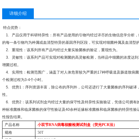
详细介绍
特点优势：
1.
产品仅用于科研特异性：所有产品使用的引物均经过详尽的生物信息学分析，
的每一条引物均为种属或血清型特异的基因序列区段，可实现对细菌种属及血清型
2.
重现性：该系列所有产品均经过大量实验菌株的验证，重现性为。
3.
灵敏性：该系列产品可实现对检测菌的高灵敏检测，当样品中细菌的浓度达到
增菌过程。
4.
实用性：检测范围广，涵盖了对人体危害较为严重的
17
种呼吸道及肠道致病菌
个检测过程为
3-4
个小时。
5.
优势
1
：序列资源丰富，除公布的序列外，公司还进行了大量菌株的序列破译
性。
6.
优势
2
：该系列试剂盒均经过大量的保守性及特异性实验验证，凭借公司拥有
种标准菌株和临床菌株的保守性验证及
40
余种近缘标准菌株和临床菌株的特异性验
性报告结果。
产品名称
小双节
RNA
病毒核酸检测试剂盒（荧光
PCR
法）
规格
50T