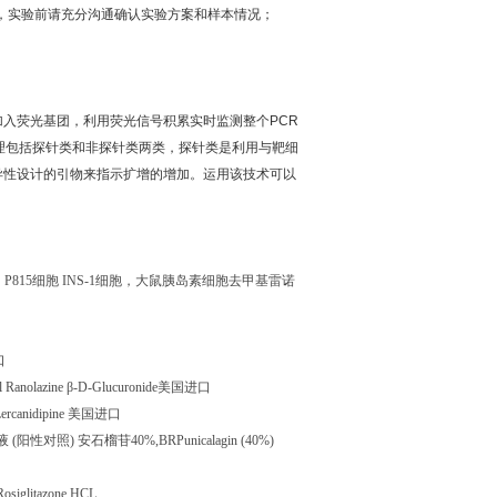
，实验前请充分沟通确认实验方案和样本情况；
加入荧光基团，利用荧光信号积累实时监测整个
PCR
理包括探针类和非探针类两类，探针类是利用与靶细
异性设计的引物来指示扩增的增加。运用该技术可以
，
P815
细胞
INS-1
细胞，大鼠胰岛素细胞去甲基雷诺
口
l Ranolazine
β
-D-Glucuronide
美国进口
ercanidipine
美国进口
液
(
阳性对照
)
安石榴苷
40%,BRPunicalagin (40%)
Rosiglitazone HCL