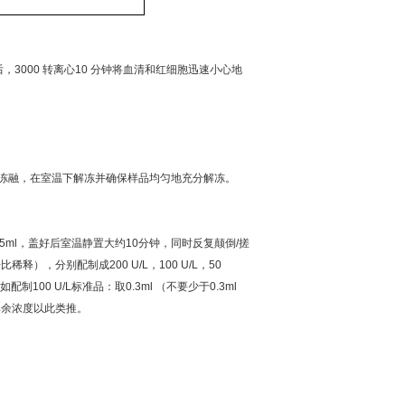
后，
3000
转离心
10
分钟将血清和红细胞迅速小心地
冻融，在室温下解冻并确保样品均匀地充分解冻。
.5ml
，盖好后室温静置大约
10
分钟，同时反复颠倒
/
搓
倍比稀释），分别配制成
200 U/L
，
100 U/L
，
50
如配制
100 U/L
标准品：取
0.3ml
（不要少于
0.3ml
其余浓度以此类推。