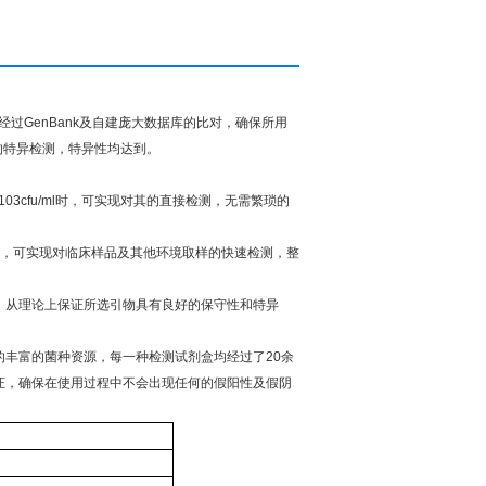
经过
GenBank
及自建庞大数据库的比对，确保所用
的特异检测，特异性均达到。
103cfu/ml
时，可实现对其的直接检测，无需繁琐的
，可实现对临床样品及其他环境取样的快速检测，整
，从理论上保证所选引物具有良好的保守性和特异
的丰富的菌种资源，每一种检测试剂盒均经过了
20
余
证，确保在使用过程中不会出现任何的假阳性及假阴