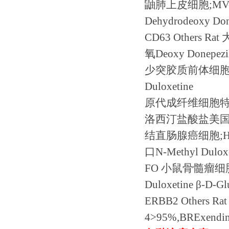
鼬肺上皮细胞
;MV
Dehydrodeoxy Done
CD63 Others Rat
氧
Deoxy Donepezi
少突胶质前体细
Duloxetine
原代成纤维细胞
洛西汀盐酸盐美
结直肠腺癌细胞
;
口
N-Methyl Dulox
FO
小鼠骨髓瘤细
Duloxetine
β
-D-Gl
ERBB2 Others Ra
4>95%,BRExendin