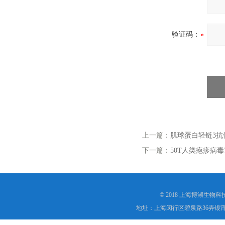
验证码：
上一篇：
肌球蛋白轻链3抗
下一篇：
50T人类疱疹病
© 2018 上海博湖生物
地址：上海闵行区碧泉路36弄银宵