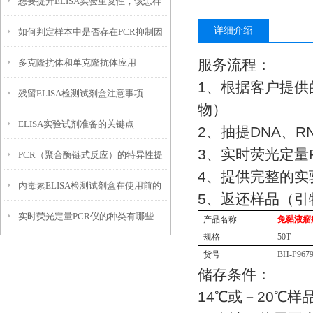
想要提升ELISA实验重复性，该怎样
如下
详细介绍
如何判定样本中是否存在PCR抑制因
优化实验条件？
服务流程：
多克隆抗体和单克隆抗体应用
子？
1
、根据客户提供
残留ELISA检测试剂盒注意事项
物）
ELISA实验试剂准备的关键点
2
、抽提
DNA
、
R
3
、实时荧光定量
PCR（聚合酶链式反应）的特异性提
4
、提供完整的实
内毒素ELISA检测试剂盒在使用前的
高方法
5
、返还样品（引
实时荧光定量PCR仪的种类有哪些
准备工作
产品名称
兔黏液瘤
规格
50T
货号
BH-P967
储存条件：
14
℃
或－
20
℃
样