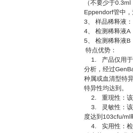
（不要少于
0.3ml
Eppendorf
管中，
3
、
样品稀释液：
4
、
检测稀释液
A
5
、
检测稀释液
B
特点优势：
1.
产品仅用于
分析，经过
GenB
种属或血清型特
特异性均达到。
2.
重现性：该
3.
灵敏性：该
度达到
103cfu/ml
4.
实用性：检