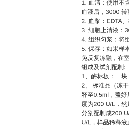
1.
血清：使用不
血液后，
3000
转
2.
血浆：
EDTA
、
3.
细胞上清液：
3
4.
组织匀浆：将
5.
保存：如果样
免反复冻融，在
组成及试剂配制
:
1
、酶标板：一块
2
、
标准品（冻干
释至
0.5ml
，盖好
度为
200 U/L
，然
分别配制成
200 U
U/L
，样品稀释液