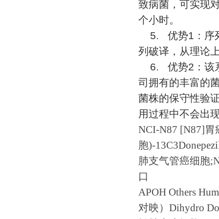
致病菌，可实现
个小时。
5.
优势
1
：序
列破译，从理论
6.
优势
2
：该
司拥有的丰富的
菌株的保守性验
用过程中不会出
NCI-N87 [N87]
胃
胞
)
-13C3Donepezi
肺支气管癌细胞
;
口
APOH Others Hu
对映）
Dihydro Don