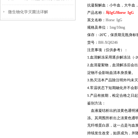
抗凝裂解血：小牛血，大牛血
微生物化学灭菌法详解
产品名称：
马
IgG/Horse IgG
英文名称：
Horse IgG
规格及单位：
1mg/10mg
保存：
℃
，保质期见瓶身标
-20
货号：
BH-XQ0246
注意事项（仅供参考）：
血清解冻采用逐步解冻法（
1.
-2
血清凝絮物，血清解冻后会出
2.
淀物不会影响血清本身质量。
热灭活本产品除注明外均未灭
3.
常温状态下短期融化并不会影
4.
产品有效期，检定合格之日起
5.
鉴别方法：
血液凝结析出的淡黄色通明
冻。其周围所析出之淡黄色通
无纤维蛋白原，这一点是与血
持续发生改变，如原成为，并