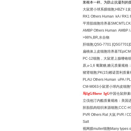
浆根本一样。为防止抗凝剂的
大鼠肾小球系膜细胞
;HBZY-1
亥
RK1 Others Human kA / RK1
平滑肌细胞培养基
SMCMTLCK
AMBP Others Human AMBP / A
>98%,BR,
水合物
肝细胞
;QSG-7701 [QSG7701]
扁桃体上皮细胞培养基
TEpiCM-
PC-12
细胞，大鼠肾上腺嗜铬
原
,
α
-1,6
葡聚糖
,
糖元质量规格
猪肾细胞
;PK(15)
赖诺普利质量
PLAU Others Human uPA / 
CM-M063
小鼠肾小球内皮细胞
马
IgG/Horse IgG
中国仓鼠卵巢
立伐他汀内酯质量规格：美国
胚胎肌肉组织来源细胞
;CCC-H
PVR Others Rat
大鼠
PVR / C
Salt
视网膜
muller
细胞
Many types of