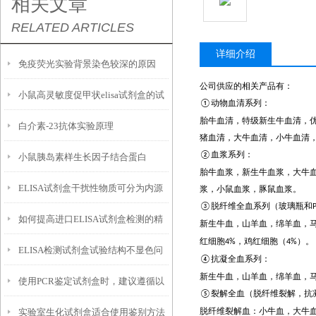
相关文章
RELATED ARTICLES
详细介绍
免疫荧光实验背景染色较深的原因
公司供应的相关产品有：
小鼠高灵敏度促甲状elisa试剂盒的试
动物血清系列：
①
胎牛血清，特级新生牛血清，
白介素-23抗体实验原理
剂准备和注意事项
猪血清，大牛血清，小牛血清
血浆系列：
②
小鼠胰岛素样生长因子结合蛋白
胎牛血浆，新生牛血浆，大牛
ELISA试剂盒干扰性物质可分为内源
3elisa试剂盒使用注意事项
浆，小鼠血浆，豚鼠血浆。
脱纤维全血系列（玻璃瓶和
③
如何提高进口ELISA试剂盒检测的精
性与外源性
新生牛血，山羊血，绵羊血，
红细胞
，鸡红细胞（
）。
4%
4%
ELISA检测试剂盒试验结构不显色问
度呢？
抗凝全血系列：
④
新生牛血，山羊血，绵羊血，
使用PCR鉴定试剂盒时，建议遵循以
题的探讨
裂解全血（脱纤维裂解，抗
⑤
脱纤维裂解血：小牛血，大牛
实验室生化试剂盒适合使用鉴别方法
下几点注意事项