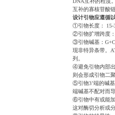
DNA互补的程度
互补的寡核苷酸链
设计引物应遵循
①引物长度： 15-
②引物扩增跨度： 
③引物碱基：G+C
现非特异条带。A
列。
④避免引物内部出
则会形成引物二
⑤引物3’端的碱
端碱基不配对而导
⑥引物中有或能加
这对酶切分析或