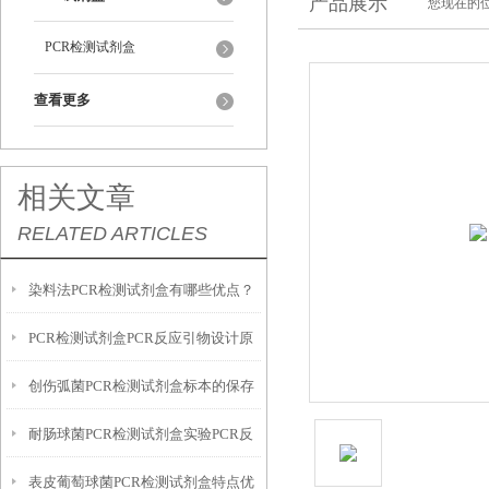
产品展示
您现在的位
PCR检测试剂盒
查看更多
相关文章
RELATED ARTICLES
染料法PCR检测试剂盒有哪些优点？
PCR检测试剂盒​PCR反应引物设计原
创伤弧菌PCR检测试剂盒标本的保存
则
耐肠球菌PCR检测试剂盒实验PCR反
建议
表皮葡萄球菌PCR检测试剂盒​特点优
应特点优势