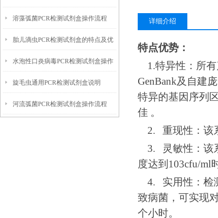
溶藻弧菌PCR检测试剂盒操作流程
势
详细介绍
胎儿滴虫PCR检测试剂盒的特点及优
特点优势：
水泡性口炎病毒PCR检测试剂盒操作
势
1.
特异性：所有
GenBank
及自建庞
旋毛虫通用PCR检测试剂盒说明
流程
特异的基因序列
河流弧菌PCR检测试剂盒操作流程
佳
。
2.
重现性：该
3.
灵敏性：该
度达到
103cfu/ml
4.
实用性：检
致病菌，可实现
个小时。