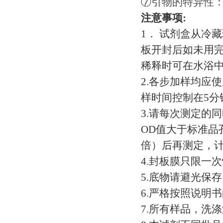
⑦引物的特异性
注意事项
:
1． 试剂盒从冷
板开封后如未用
稀释时可在水浴
2.各步加样均应
样时间控制在5
3.请每次测定的
OD值大于标准品
倍）后再测定，
4.封板膜只限一
5.底物请避光保
6.严格按照说明
7.所有样品，洗