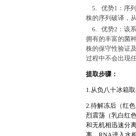
5.
优势
1
：序
株的序列破译，
6.
优势
2
：该
拥有的丰富的菌
株的保守性验证
过程中不会出现
提取步骤：
1.从负八十冰箱
2.待解冻后（红色）
烈震荡（乳白红色
和无机相迅速分离
离，RNA进入水