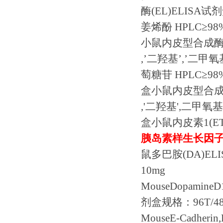
酶
(EL)ELISA
试剂
姜烯酚
HPLC
≥
98%
小鼠内皮型合成
,
’二羟基’
,
’二甲氧
萄糖苷
HPLC
≥
98%
盒小鼠内皮型合
,'
二羟基
',
二甲氧基
盒小鼠内皮素
1(E
胰岛素样生长因
鼠多巴胺
(DA)ELI
10mg
MouseDopamineD1
剂盒规格：
96T/4
MouseE-Cadherin