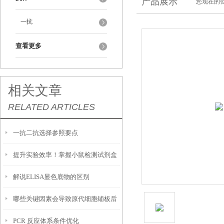
产品展示
您现在的位
一抗
查看更多
相关文章
RELATED ARTICLES
一抗二抗选择参照要点
提升实验效率！掌握小鼠检测试剂盒
解说ELISA显色底物的区别
的使用技巧
哪些关键因素会导致原代细胞铺板后
PCR 反应体系条件优化
贴壁效率低下，大量细胞悬浮无法黏