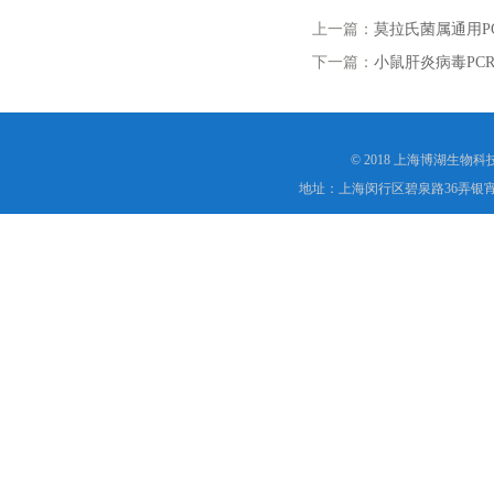
上一篇：
莫拉氏菌属通用P
下一篇：
小鼠肝炎病毒PC
© 2018 上海博湖生物
地址：上海闵行区碧泉路36弄银宵