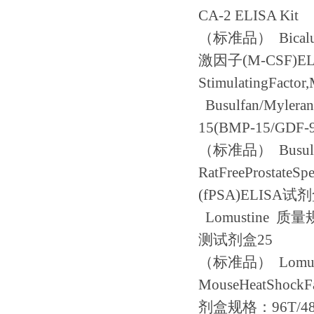
CA-2 ELISA Kit
（标准品）
Bical
激因子
(M-CSF)E
StimulatingFacto
Busulfan/Mylera
15(BMP-15/GDF-
（标准品）
Busul
RatFreeProstateSp
(fPSA)ELISA
试剂
Lomustine
质量
测试剂盒
25
（标准品）
Lomu
MouseHeatShockF
剂盒规格：
96T/4