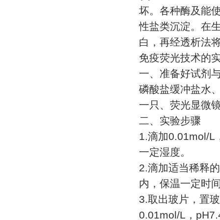
坏。各种酶及能
性盐类沉淀。在
白，再经透析法
免疫荧光技术的
一、准备好试剂
磷酸盐缓冲盐水
一只、荧光显微
二、实验步骤
1.
滴加
0.01mol/L
一定湿度。
2.
滴加适当稀释的
内，保温一定时
3.
取出玻片，置玻
0.01mol/L
，
pH7.