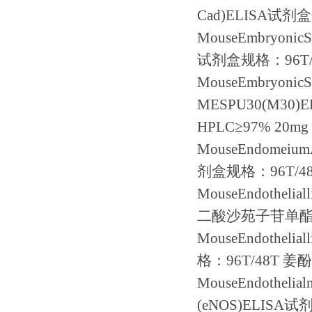
Cad)ELISA
试剂盒
MouseEmbryonic
试剂盒规格：
96T
MouseEmbryonic
MESPU30(M30)E
HPLC
≥
97% 20mg
MouseEndomeium
剂盒规格：
96T/48
MouseEndotheliall
二酸沙苑子苷单
MouseEndothelial
格：
96T/48T
姜酚
MouseEndothelial
(eNOS)ELISA
试