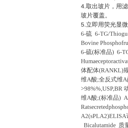
4.
取出玻片，用滤
玻片覆盖。
5.
立即用荧光显微
6-
硫
6-TG/Thiogu
Bovine Phosphofru
6-
硫
(
标准品
) 6-T
Humaeceptoractiva
体配体
(RANKL)
维
A
酸
;
全反式维
A
>98%%,USP,BR
维
A
酸
;(
标准品
) A
Ratsecretedphosp
A2(sPLA2)ELISA
Bicalutamide
质