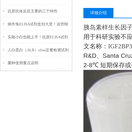
抗原抗体反应主要的三个特性
附
详细介绍
操作兔ELISA试剂盒别大意！这些细
胰岛素样生长因
用于科研实验不
实验小白也能上手！抗原ELISA试剂
节一定要盯紧
文名称：
IGF2BP
人白蛋白（ALB）elisa定量检测试剂
盒使用全攻略
R&D
、
Santa Cru
菌种使用重点说明
盒特点以及技术原理
2-8
℃
短期保存或