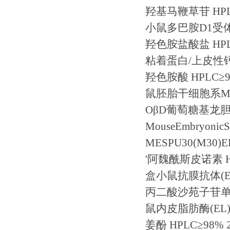
羟基马鞭草苷
HP
小鼠多巴胺
D1
受
羟色胺盐酸盐
HP
粘着蛋白
/
上皮性
羟色胺酸
HPLC
≥
鼠胚胎干细胞系
M
O
β
D
葡萄糖基龙
MouseEmbryonic
MESPU30(M30)E
'
阿魏酰斯皮诺素
盒小鼠抗
膜抗体
(
丙二酸沙苑子苷
鼠内皮脂肪酶
(EL
姜酚
HPLC
≥
98% 2