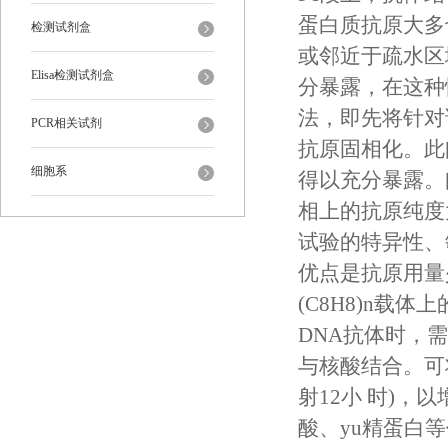
蛋白质抗原大多
检测试剂盒
或邻近于疏水区
Elisa检测试剂盒
分暴露，在这种
法，即先将针对
PCR相关试剂
抗原固相化。此
细胞系
得以充分暴露。
相上的抗原纯度
试验的特异性、
优点是抗原用量少
(C8H8)n
DNA抗体时，
与核酸结合。可将
射12小 时)
酸、yu精蛋白