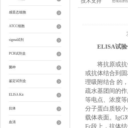
技术支持
您现在的
感受态细胞
ATCC细胞
sigma试剂
ELISA
PCR试剂盒
将抗原或抗体固
菌种
或抗体结合到固
鉴定试剂盒
理吸附结合 的
疏水基团间的作
ELISA Kit
等电点、浓度等
分子蛋白质较小
抗体
载体表面。IgG
血清
Fc段上，抗体