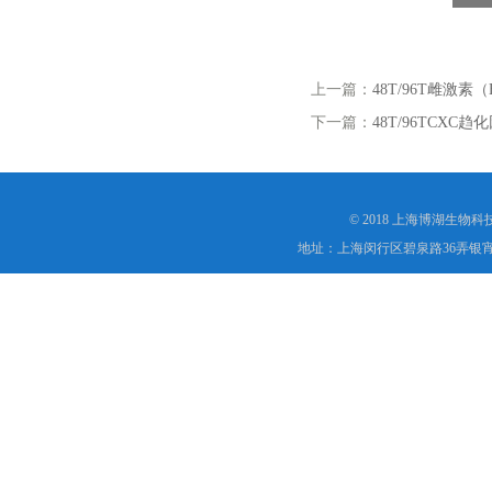
上一篇：
48T/96T雌激素（E
下一篇：
48T/96TCXC趋化
© 2018 上海博湖生物
地址：上海闵行区碧泉路36弄银宵