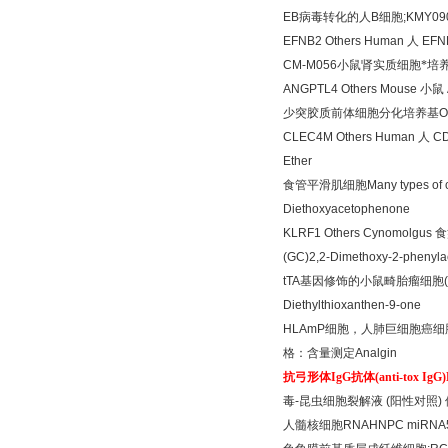
EB
病毒转化的人
B
细胞
;KMY09
EFNB2 Others Human
人
EFNB
CM-M056
小鼠肾实质细胞*培
ANGPTL4 Others Mouse
小鼠
少突胶质前体细胞分化培养基
O
CLEC4M Others Human
人
CD
Ether
食管平滑肌细胞
Many types of 
Diethoxyacetophenone
KLRF1 Others Cynomolgus
食
(GC)2,2-Dimethoxy-2-phenyl
tTA
基因修饰的小鼠畸胎瘤细胞
Diethylthioxanthen-9-one
HLAmP
细胞，人肺巨细胞癌细
格：含量测定
Analgin
抗弓形体
IgG
抗体
(anti-tox IgG
毒
-
昆虫细胞裂解液
(
阳性对照
)
人髓核细胞
RNAHNPC miRNA