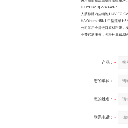
兔角膜前基质层成纤维细胞
;R
DIHYDRcTq 2743-49-7
人脐静脉内皮细胞
;HUV-EC-C
HA Others H5N1
甲型流感
H5N
公司采用全是进口原材料研，
免费代测服务，各种种属
ELIS
产品：
您的单位：
您的姓名：
联系电话：