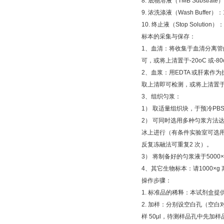
8.
底物溶液（
TMB Substrate
）
9.
浓洗涤液（
Wash Buffer
）：
10.
终止液（
Stop Solution
）：
标本的采集与保存：
1
、血清：将收集于血清分离管
可，或将上清置于
-20oC
或
-8
2
、血浆：用
EDTA
或肝素作为
取上清即可检测，或将上清置
3
、组织匀浆：
1
）
取适量组织块，于预冷
PB
2
）
可同时选用多种匀浆方法
冰上进行（有条件实验室可选
反复冻融法可重复
2
次）。
3
）
将制备好的匀浆液于
5000
4
、其它生物标本：请
1000×g
操作步骤：
1.
标准品的稀释：本试剂盒提
2.
加样：分别设空白孔（空白
样
50μl
，待测样品孔中先加样