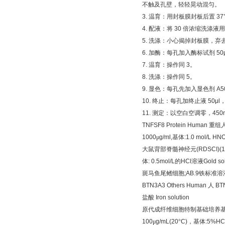
不触及孔壁，轻轻晃动混匀。
3.
温育：用封板膜封板后置
37
4.
配液：将
30
倍浓缩洗涤液用
5.
洗涤：小心揭掉封板膜，弃
6.
加酶：每孔加入酶标试剂
50
7.
温育：操作同
3
。
8.
洗涤：操作同
5
。
9.
显色：每孔先加入显色剂
A5
10.
终止：每孔加终止液
50μl
11.
测定：以空白空调零，
450
TNFSF8 Protein Human
重组
1000
μ
g/ml,
基体
:1.0 mol/L HN
大鼠背部脊髓神经元
(RDSCI)(1
体
: 0.5mol/L
的
HCl
溶液
Gold so
斑马鱼尾鳍细胞
;AB.9
铁标准溶
BTN3A3 Others Human
人
BT
盐酸
Iron solution
原代成纤维细胞特制基础培养
100
μ
g/mL(20
°
C)
，基体
:5%HCl