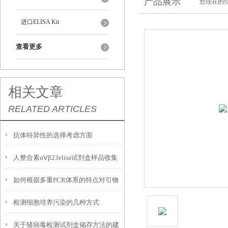
产品展示
您现在的位
进口ELISA Kit
查看更多
相关文章
RELATED ARTICLES
抗体特异性的选择考虑方面
人整合素αⅤβ23elisa试剂盒样品收集
如何根据多重PCR体系的特点对引物
处理及保存方法和操作注意事项
检测细胞培养污染的几种方式
进行优化设计？
关于猪病毒检测试剂盒储存方法的建