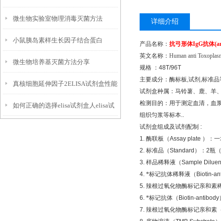
微生物实验室物理消毒灭菌方法
议如下
详细介绍
小鼠胰岛素样生长因子结合蛋白
产品名称：
抗弓形体
IgG
抗体
(a
英文名称：
Human anti Toxoplasm
微生物培养基灭菌方法分享
3elisa试剂盒使用注意事项
规格
：
48T/96T
主要成分：酶标板
,
试剂
,
标准品
真核细胞延伸因子2ELISA试剂盒性能
试剂盒种属：马铃薯、鹿、羊
检测目的：用于测定血清，血
如何正确的选择elisa试剂盒人elisa试
组织匀浆等标本
..
试剂盒组成及试剂配制
:
剂盒
1.
酶联板（
Assay plate
）：一
2.
标准品（
Standard
）：
2
瓶
3.
样品稀释液（
Sample Diluen
4.
*标记抗体稀释液（
Biotin-an
5.
辣根过氧化物酶标记亲和素
6.
*标记抗体（
Biotin-antibody
7.
辣根过氧化物酶标记亲和素