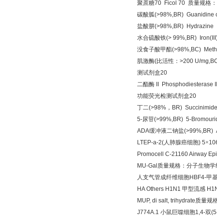
聚蔗糖
70 Ficol 70
质量规格：
碳酸胍
(>98%,BR) Guanidine 
盐酸肼
(>98%,BR) Hydrazin
水合硫酸铁
(> 99%,BR) Iron(III
没食子酸甲酯
(>98%,BC) Methy
肌激酶
(
比活性：
>200 U/mg,B
测试剂盒
20
二酯酶
II Phosphodiesterase I
功能荧光检测试剂盒
20
丁二
(>98%
，
BR) Succinimi
5-
尿苷
(>99%,BR) 5-Bromour
ADA
缓冲液二钠盐
(>99%,BR) A
LTEP-a-2(
人肺腺癌细胞
) 5
×
106
Promocell C-21160 Airway Epi
MU-Gal
质量规格：分子生物学
人支气管成纤维细胞
HBF4-
甲
HA Others H1N1
甲型流感
H1N
MUP, di salt, trihydrate
质量规
J774A.1
小鼠巨噬细胞
1,4-
双
(5