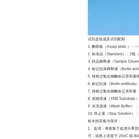
试剂盒组成及试剂配制
:
1.
酶联板（
Assay plate
）：一
2.
标准品（
Standard
）：
2
瓶
3.
样品稀释液（
Sample Diluen
4.
标记抗体稀释液（
Biotin-ant
5.
辣根过氧化物酶标记亲和素
6.
标记抗体（
Biotin-antibody
7.
辣根过氧化物酶标记亲和素
8.
底物溶液（
TMB Substrate
）
9.
浓洗涤液（
Wash Buffer
）：
10.
终止液（
Stop Solution
）：
标本的采集与保存：
1
、血清：将收集于血清分离管
可，或将上清置于
-20oC
或
-8