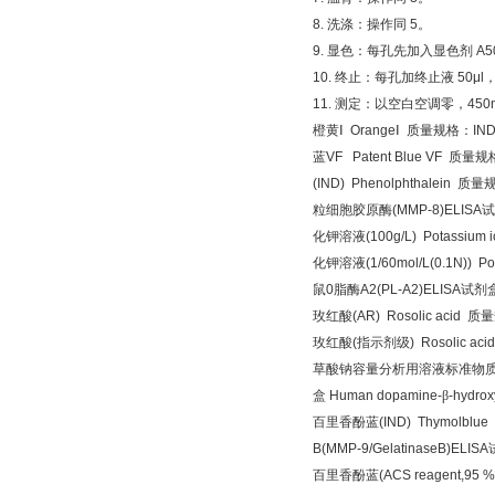
8.
洗涤：操作同
5
。
9.
显色：每孔先加入显色剂
A5
10.
终止：每孔加终止液
50μl
11.
测定：以空白空调零，
450
橙黄Ⅰ
Orange
Ⅰ
质量规格：
IN
蓝
VF Patent Blue VF
质量规
(IND) Phenolphthalein
质量
粒细胞胶原酶
(MMP-8)ELISA
试
化钾溶液
(100g/L) Potassium i
化钾溶液
(1/60mol/L(0.1N)) Po
鼠
0
脂酶
A2(PL-A2)ELISA
试剂
玫红酸
(AR) Rosolic acid
质量
玫红酸
(
指示剂级
) Rosolic ac
草酸钠容量分析用溶液标准物
盒
Human dopamine-
β
-hydrox
百里香酚蓝
(IND) Thymolblue
B(MMP-9/GelatinaseB)ELISA
百里香酚蓝
(ACS reagent,95 