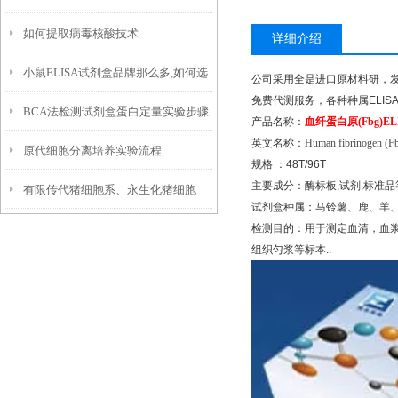
如何提取病毒核酸技术
详细介绍
小鼠ELISA试剂盒品牌那么多,如何选
公司采用全是进口原材料研，
免费代测服务，各种种属
ELIS
BCA法检测试剂盒蛋白定量实验步骤
择
产品名称：
血纤蛋白原
(Fbg)EL
英文名称：
Human fibrinogen (F
原代细胞分离培养实验流程
规格
：
48T/96T
主要成分：酶标板
,
试剂
,
标准品
有限传代猪细胞系、永生化猪细胞
试剂盒种属：马铃薯、鹿、羊
检测目的：用于测定血清，血
系，二者增殖存续周期的差别是什
组织匀浆等标本
..
么？