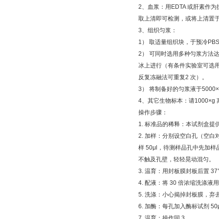
2
、血浆：用
EDTA
或肝素作为
取上清即可检测，或将上清置
3
、组织匀浆：
1
）
取适量组织块，于预冷
PB
2
）
可同时选用多种匀浆方法
冰上进行（有条件实验室可选
反复冻融法可重复
2
次）。
3
）
将制备好的匀浆液于
5000
4
、其它生物标本：请
1000×g
操作步骤：
1.
标准品的稀释：本试剂盒提
2.
加样：分别设空白孔（空白
样
50μl
，待测样品孔中先加样
不触及孔壁，轻轻晃动混匀。
3.
温育：用封板膜封板后置
37
4.
配液：将
30
倍浓缩洗涤液用
5.
洗涤：小心揭掉封板膜，弃
6.
加酶：每孔加入酶标试剂
50
7.
温育：操作同
3
。