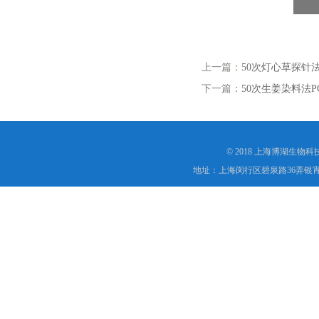
上一篇：
50次灯心草探针
下一篇：
50次生姜染料法P
© 2018 上海博湖生物
地址：上海闵行区碧泉路36弄银宵