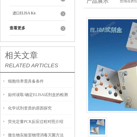
产品展示
您现在的位
进口ELISA Kit
查看更多
相关文章
RELATED ARTICLES
细胞培养需具备条件
如何读取/确定ELISA试剂盒的检测
化学试剂变质的原因探究
限？
荧光定量PCR反应过程对照介绍
微生物实验室物理消毒灭菌方法