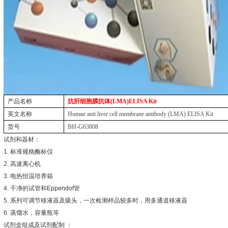
产品名称
抗肝细胞膜抗体
(LMA)ELISA Kit
英文名称
Human anti liver cell membrane antibody (LMA) ELISA Kit
货号
BH-G63808
试剂和器材：
1.
标准规格酶标仪
2.
高速离心机
3.
电热恒温培养箱
4.
干净的试管和
Eppendof
管
5.
系列可调节移液器及吸头，一次检测样品较多时，用多通道移液器
6.
蒸馏水，容量瓶等
试剂盒组成及试剂配制
：