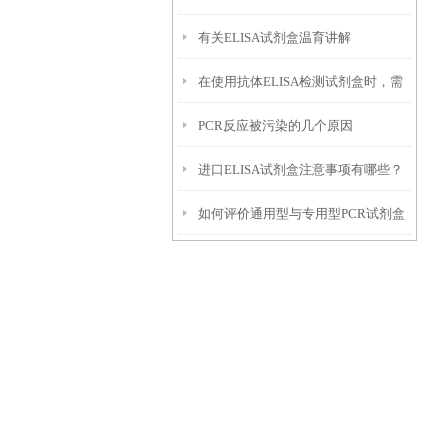
有关ELISA试剂盒温育讲解
在使用抗体ELISA检测试剂盒时，需
PCR反应被污染的几个原因
要注意以下事项
进口ELISA试剂盒注意事项有哪些？
如何评价通用型与专用型PCR试剂盒
的可靠性差异？