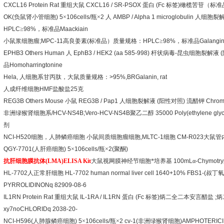
CXCL16 Protein Rat
重组大鼠
CXCL16 / SR-PSOX
蛋白
(Fc
标签
)
橄榄苦苷（标准
OK(
负鼠肾小管细胞
) 5
×
106cells/
瓶×
2
人
AMBP / Alpha 1 microglobulin
人细胞裂
HPLC
≥
98%
，标准品
Maackiain
小鼠浆细胞瘤
;MPC-11
高良姜素
(
标准品）质量规格：
HPLC
≥
98%
，标准品
Galangi
EPHB3 Others Human
人
EphB3 / HEK2 (aa 585-998)
杆状病毒
-
昆虫细胞裂解液
(
品
Homoharringtonine
Hela,
人细胞系甘丙肽，大鼠质量规格：
>95%,BRGalanin, rat
人成纤维细胞
HMF
盐酸盐
25
克
REG3B Others Mouse
小鼠
REG3B / Pap1
人细胞裂解液
(
阳性对照
)
流醋钾
Chromi
非洲绿猴肾细胞系
/HCV-NS4B;Vero-HCV-NS4B
聚乙二醇
35000 Poly(ethylene gly
剂
NCI-H520
细胞，人肺鳞癌细胞
小鼠间质细胞瘤细胞
,MLTC-1
细胞
CM-R023
大鼠管
QGY-7701(
人肝癌细胞
) 5
×
106cells/
瓶×
2(
聚酮
)
抗肝细胞膜抗体
(LMA)ELISA Kit
大鼠视网膜神经节细胞*培养基
100mL
α
-Chymotry
HL-7702
人正常肝细胞
HL-7702 human normal liver cell 1640+10% FBS1-(
叔丁氧
PYRROLIDINONq 82909-08-6
IL1RN Protein Rat
重组大鼠
IL-1RA / IL1RN
蛋白
(Fc
标签
)
炳二全二本安言醋盐
;
炳
xy7noCHLORIDq 2038-20-
NCI-H596(
人肺腺鳞癌细胞
) 5
×
106cells/
瓶×
2 cv-1(
非洲绿猴肾细胞
)AMPHOTERICI