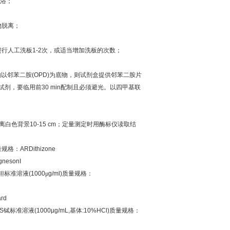
浴；
物脱离；
；
进行人工洗板
1-2
次，或适当增加洗板的次数；
如以邻苯二胺
(OPD)
为底物，则试剂盒提供邻苯二胺片
试剂，要临用前
30 min
配制且必须避光。以四甲基联
离白色背景
10-15 cm
；定量测定时用酶标仪读取结
量规格：
ARDithizone
nesonI
钽标准溶液
(1000
μ
g/ml)
质量规格：
ard
S
铽标准溶液
(1000µg/mL,
基体
:10%HCl)
质量规格：