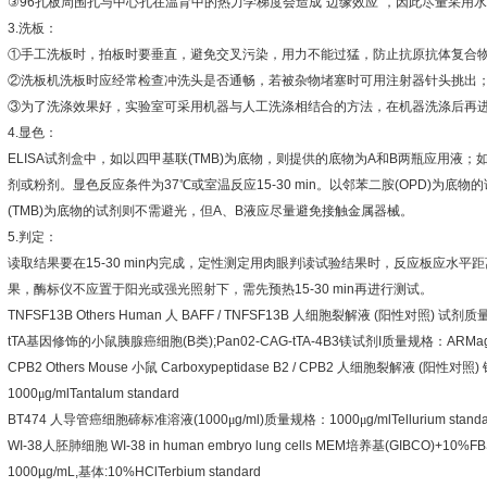
③
96
孔板周围孔与中心孔在温育中的热力学梯度会造成
“
边缘效应
”
，因此尽量采用水
3.
洗板：
①
手工洗板时，拍板时要垂直，避免交叉污染，用力不能过猛，防止抗原抗体复合
②
洗板机洗板时应经常检查冲洗头是否通畅，若被杂物堵塞时可用注射器针头挑出
③
为了洗涤效果好，实验室可采用机器与人工洗涤相结合的方法，在机器洗涤后再
4.
显色：
ELISA
试剂盒中，如以四甲基联
(TMB)
为底物，则提供的底物为
A
和
B
两瓶应用液；
剂或粉剂。显色反应条件为
37
℃
或室温反应
15-30 min
。以邻苯二胺
(OPD)
为底物的
(TMB)
为底物的试剂则不需避光，但
A
、
B
液应尽量避免接触金属器械。
5.
判定：
读取结果要在
15-30 min
内完成，定性测定用肉眼判读试验结果时，反应板应水平距
果，酶标仪不应置于阳光或强光照射下，需先预热
15-30 min
再进行测试。
TNFSF13B Others Human
人
BAFF / TNFSF13B
人细胞裂解液
(
阳性对照
)
试剂质
tTA
基因修饰的小鼠胰腺癌细胞
(B
类
);Pan02-CAG-tTA-4B3
镁试剂
I
质量规格：
ARMag
CPB2 Others Mouse
小鼠
Carboxypeptidase B2 / CPB2
人细胞裂解液
(
阳性对照
)
1000
μ
g/mlTantalum standard
BT474
人导管癌细胞碲标准溶液
(1000
μ
g/ml)
质量规格：
1000
μ
g/mlTellurium stand
WI-38
人胚肺细胞
WI-38 in human embryo lung cells MEM
培养基
(GIBCO)+10%FB
1000µg/mL,
基体
:10%HClTerbium standard