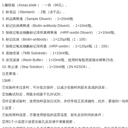
1.
酶联板（
Assay plate
）：一块（
96
孔）。
2.
标准品（
Standard
）：
2
瓶（冻干品）。
3.
样品稀释液（
Sample Diluent
）：
1×20ml/
瓶
4.
标记抗体稀释液（
Biotin-antibody Diluent
）：
1×10ml/
瓶。
5.
辣根过氧化物酶标记亲和素稀释液
（
HRP-avidin Diluent
）：
1×10ml/
瓶。
6.
标记抗体（
Biotin-antibody
）：
1×120μl/
瓶（
1
：
100
）
7.
辣根过氧化物酶标记亲和素（
HRP-avidin
）：
1×120μl/
瓶（
1
：
100
）
8.
底物溶液（
TMB Substrate
）：
1×10ml/
瓶。
9.
浓洗涤液（
Wash Buffer
）：
1×20ml/
瓶，使用时每瓶用蒸馏水稀释
25
倍。
10.
终止液（
Stop Solution
）：
1×10ml/
瓶（
2N H2SO4
）。
注意事项：
1
加样：
①
实验样本过多时，可分批次操作，以减少实验时间延长造成的误差；
②
加酶试剂后，用吸水纸吸干孔外试剂；
③
作定量试验时，使用加样器加注试剂，并经常校正其准确性，此外，要做到一份
2.
温育：
①
如有两种温度，尽量使用较低的温育温度、较长反应时间的条件；
②
用
1
个小温度计放置在板孔反应液中测量观察；