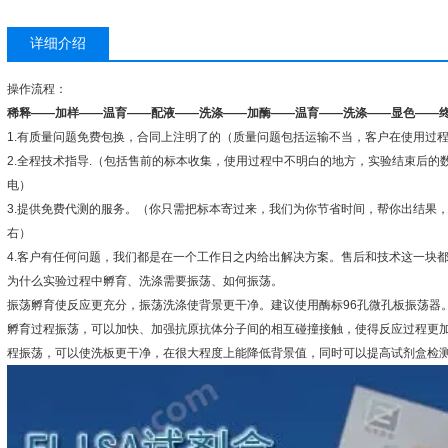
详细介绍
操作流程：
稀释
——
加样
——
温育
——
配液
——
洗涤
——
加酶
——
温育
——
洗涤
——
显色
——
1.
有质量问题免费包换，合同上注明了的（质量问题包括运输不当，客户在使用过
2.
全程技术指导
.
（包括售前的标本收集，使用过程中不明白的地方，实验结束后的
电）
3.
提供免费代测的服务。（你只需把标本寄过来，我们为你节省时间，帮你出结果
右）
4.
客户有任何问题，我们都是在一个工作日之内给出解决方案。售后和技术这一块
为什么实验过程中孵育、洗涤需要振荡、如何振荡。
振荡孵育使反应更充分，振荡洗涤使背景更干净。建议使用酶标
96
孔微孔板振荡器
孵育过程振荡，可以加快、加强抗原抗体分子间的相互碰撞接触，使得反应过程更加
程振荡，可以使洗板更干净，在很大程度上能降低背景值，同时可以提高试剂盒检