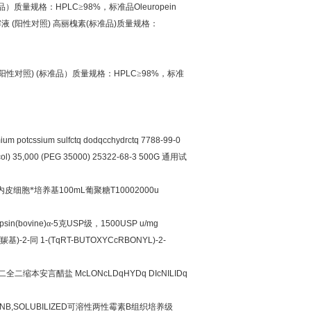
品）质量规格：
HPLC
≥
98%
，标准品
Oleuropein
解液
(
阳性对照
)
高丽槐素
(
标准品
)
质量规格：
n
阳性对照
)
(
标准品）质量规格：
HPLC
≥
98%
，标准
um potcssium sulfctq dodqcchydrctq 7788-99-0
col) 35,000 (PEG 35000) 25322-68-3 500G
通用试
内皮细胞*培养基
100mL
葡聚糖
T10002000u
psin(bovine)
α
-
5
克
USP
级，
1500USP u/mg
羰基
)-2-
同
1-(TqRT-BUTOXYCcRBONYL)-2-
二全二缩本安言醋盐
McLONcLDqHYDq DIcNILIDq
NB,SOLUBILIZED
可溶性两性霉素
B
组织培养级