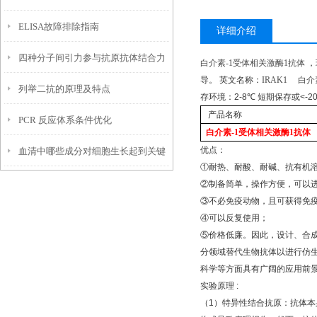
ELISA故障排除指南
详细介绍
四种分子间引力参与抗原抗体结合力
白介素
-1
受体相关激酶
1
抗体
，
导。
英文名称：
IRAK1
白介
列举二抗的原理及特点
陈述
存环境：
2-8
℃
短期保存或
<-2
产品名称
PCR 反应体系条件优化
白介素
-1
受体相关激酶
1
抗体
优点：
血清中哪些成分对细胞生长起到关键
①
耐热、耐酸、耐碱、抗有机
作用？
②
制备简单，操作方便，可以
③
不必免疫动物，且可获得免
④
可以反复使用；
⑤
价格低廉。因此，设计、合
分领域替代生物抗体以进行仿
科学等方面具有广阔的应用前
实验原理
:
（
1
）特异性结合抗原：抗体本