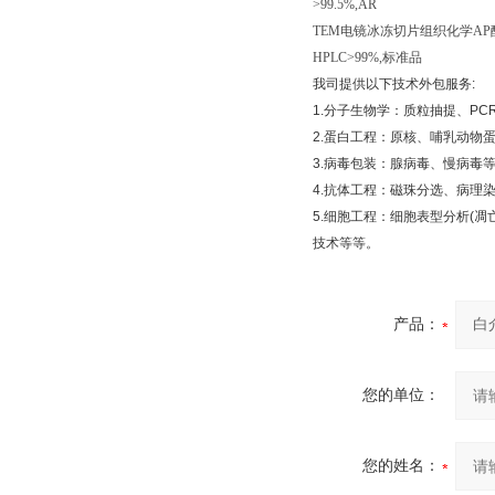
>99.5%,AR
TEM
电镜冰冻切片组织化学
AP
HPLC>99%,
标准品
我司提供以下技术外包服务
:
1.
分子生物学：质粒抽提、
PC
2.
蛋白工程：原核、哺乳动物
3.
病毒包装：腺病毒、慢病毒
4.
抗体工程：磁珠分选、病理
5.
细胞工程：细胞表型分析
(
凋
技术等等。
产品：
您的单位：
您的姓名：