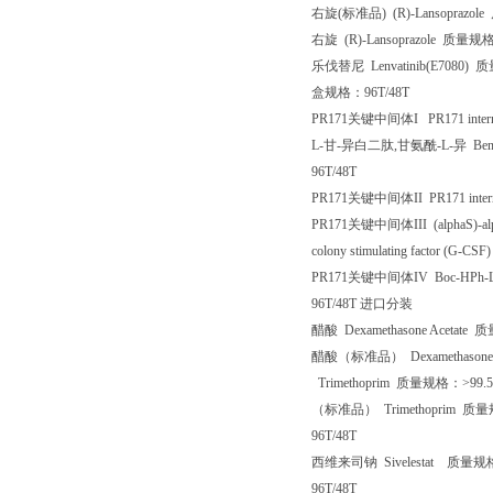
右旋
(
标准品
) (R)-Lansoprazole
右旋
(R)-Lansoprazole
质量规
乐伐替尼
Lenvatinib(E7080)
质
盒规格：
96T/48T
PR171
关键中间体
I PR171 inter
L-
甘
-
异白二肽
,
甘氨酰
-L-
异
Ben
96T/48T
PR171
关键中间体
II PR171 inte
PR171
关键中间体
III (alphaS)-a
colony stimulating factor (G-CSF
PR171
关键中间体
IV Boc-HPh-
96T/48T
进口分装
醋酸
Dexamethasone Acetate
质
醋酸（标准品）
Dexamethasone
Trimethoprim
质量规格：
>99.
（标准品）
Trimethoprim
质量
96T/48T
西维来司钠
Sivelestat
质量规
96T/48T