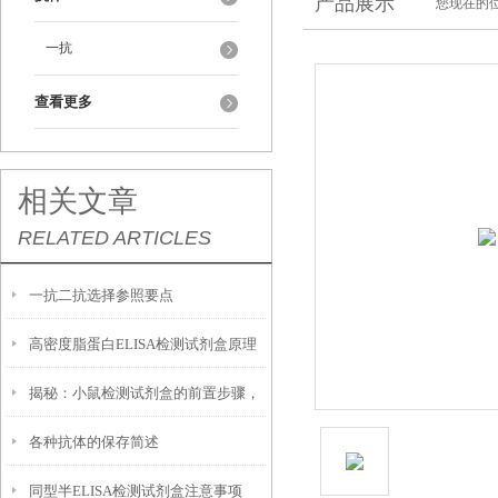
产品展示
您现在的位
一抗
查看更多
相关文章
RELATED ARTICLES
一抗二抗选择参照要点
高密度脂蛋白ELISA检测试剂盒原理
揭秘：小鼠检测试剂盒的前置步骤，
及几个方面
各种抗体的保存简述
你做对了吗？
同型半ELISA检测试剂盒注意事项