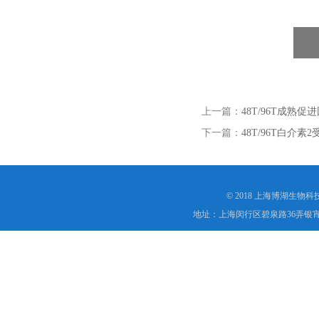
上一篇：
48T/96T成熟促进
下一篇：
48T/96T白介素2受
© 2018 上海博湖生物
地址：上海闵行区碧泉路36弄银宵