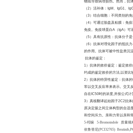
物或导致病理损伤。然而，抗
（
2
）活补体：
IgM
、
IgG1
、
Ig
（
3
）结合细胞：不同类别的免
（
4
）可通过胎盘及粘膜：免疫
免疫。免疫球蛋白
A
（
IgA
）可
（
5
）具有抗原性：抗体分子是
（
6
）抗体对理化因子的抵抗力
的作用。抗体可被中性盐类沉
抗体的鉴定：
1
）抗体的效价鉴定：鉴定效价
约成的鉴定效价的方法
,
以资比
2
）抗体的特异性鉴定：抗体的
常以交叉反应率来表示。交叉
自在
IC50
时的浓度
,
并按公式计
3
）真核翻译起始因子
2C2
抗体
原决定簇之间立体构型的合适
和空间斥力。亲和力常以亲和
5-
吲哚
5-Bromoindole
质量规
依鲁替尼
(PCI32765) Ibrutinib,