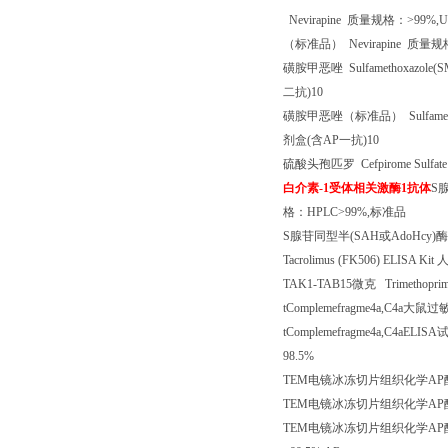
Nevirapine
质量规格：
>99%,U
（标准品）
Nevirapine
质量规
磺胺甲恶唑
Sulfamethoxazole(
二抗
)10
磺胺甲恶唑（标准品）
Sulfame
剂盒
(
含
AP
一抗
)10
硫酸头孢匹罗
Cefpirome Sulfat
白介素
-1
受体相关激酶
1
抗体
S
格：
HPLC>99%,
标准品
S
腺苷同型半
(SAH
或
AdoHcy)
酶
Tacrolimus (FK506) ELISA Kit
TAK1-TAB15
微克
Trimethopr
tComplemefragme4a,C4a
大鼠过
tComplemefragme4a,C4aELISA
98.5%
TEM
电镜冰冻切片组织化学
AP
TEM
电镜冰冻切片组织化学
AP
TEM
电镜冰冻切片组织化学
AP