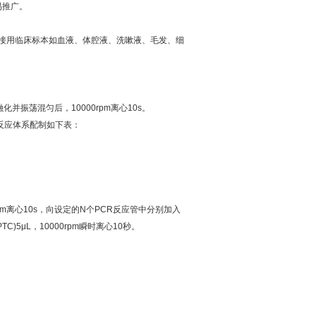
易推广。
接用临床标本如血液、体腔液、洗嗽液、毛发、细
融化并振荡混匀后，
10000rpm
离心
10s
。
反应体系配制如下表：
pm
离心
10s
，向设定的
N
个
PCR
反应管中分别加入
PTC)5μL
，
10000rpm
瞬时离心
10
秒。