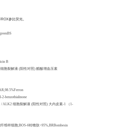
择
ROX
参比荧光。
 greenBS
icin B
虫细胞裂解液
(
阳性对照
)
醋酸增血压素
AR,98.5%Ferron
2-benzothialinone
 / ALK2
细胞裂解液
(
阳性对照
)
大内皮素
-1
（
1-
成纤维样细胞
;BOS-6
铃蟾肽
>95%,BRBombesin