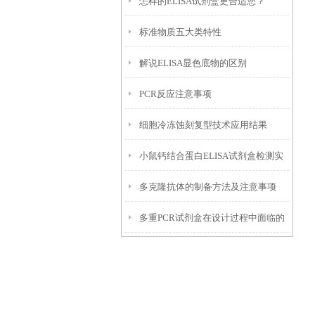
怎样的ELISA试剂盒更合适您？
题的探讨
标准物质五大类特性
解说ELISA显色底物的区别
PCR反应注意事项
细胞冷冻蚀刻复型技术应用结果
小鼠钙结合蛋白ELISA试剂盒检测实
多克隆抗体的制备方法及注意事项
验条件选择
多重PCR试剂盒在设计过程中面临的
关键挑战