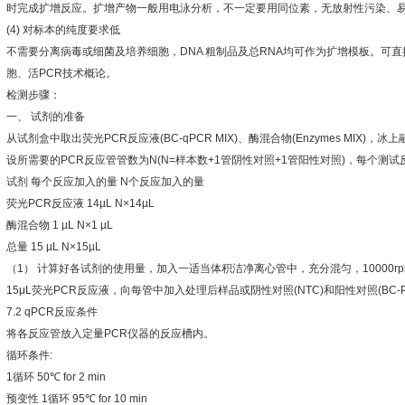
时完成扩增反应。扩增产物一般用电泳分析，不一定要用同位素，无放射性污染、
(4)
对标本的纯度要求低
不需要分离病毒或细菌及培养细胞，
DNA
粗制品及总
RNA
均可作为扩增模板。可直
胞、活
PCR
技术概论。
检测步骤：
一、
试剂的准备
从试剂盒中取出荧光
PCR
反应液
(BC-qPCR MIX)
、酶混合物
(Enzymes MIX)
，冰上
设所需要的
PCR
反应管管数为
N(N=
样本数
+1
管阴性对照
+1
管阳性对照
)
，每个测试
试剂
每个反应加入的量
N
个反应加入的量
荧光
PCR
反应液
14µL N×14µL
酶混合物
1 µL N×1 µL
总量
15 µL N×15µL
（
1
）
计算好各试剂的使用量，加入一适当体积洁净离心管中，充分混匀，
10000r
15μL
荧光
PCR
反应液，向每管中加入处理后样品或阴性对照
(NTC)
和阳性对照
(BC-
7.2 qPCR
反应条件
将各反应管放入定量
PCR
仪器的反应槽内。
循环条件
:
1
循环
50
℃
for 2 min
预变性
1
循环
95
℃
for 10 min