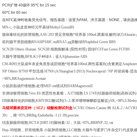
PCR
扩增
40
循环
95
℃
for 15 sec
60
℃
for 60 sec
在
60
℃
延伸时收集荧光信号。报告基团：设置为
FAM
。淬灭基团：
NONE
，请勿选
MN-c,
小鼠皮质神经元甲基绿
Methyl GreenBS
腺病毒转化的胚肾细胞
;AAV-293
肾足突细胞*培养基
100mL
茜素绿
;
酸性绿
25Alizarin
前列腺平滑肌细胞
RNAHPSMC miRNA5
μ
g
萘酚绿
BNaphthol Green BBS
SCN2B Others Human SCN2B
细胞裂解液
(
阳性对照
)
固绿
FCFFast Green FCFBS
大额牛肾细胞
;BFR-K1
子种绿
A
；蓝
AAlphazurine ABS
CM-R095
大鼠成年表皮角质形成层细胞*培养基
100mL
两性霉素
B()
含量测定
Amphoter
NP Others H7N9
甲型流感
H7N9 (A/Shanghai/1/2013) Nucleocapsid / NP
杆状病毒
-
昆
>98%,BRAngiotensin Acetate
小鼠胚胎成纤维细胞
-
处理
MEF-mt
镁试剂
IIARMagnesonII
非洲绿猴肾细胞
;Vero E6
类恶性色素瘤，
A375
细胞
LS 174T(
结肠腺癌细胞
)
高铁试剂
EB
病毒转化的
B
细胞
;KMY0922
酚试剂
(3-
-2-
苯并噻唑啉酮腙盐酸盐
)AR,>98%3-Methyl-
马链球菌兽疫亚种（
SEZ
）核酸检测试剂盒
ACVR1 Others Canine
狗
ALK-2 / ACVR1
39
），猪
>95%,BRBig Endothelin -1 (1-39),porcine
结直肠腺癌细胞
;HCT-8 [HRT-18]
脑钠素
-32
，大鼠
>95%,BRBNP-32, rat
Hep-3B
细胞，肝癌细胞系
小鼠肺癌细胞
,LLC
细胞
大额牛与婆罗门牛杂交
F1
代皮肤