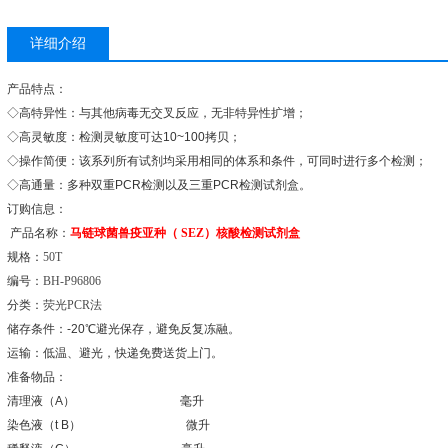
详细介绍
产品特点：
◇
高特异性：与其他病毒无交叉反应，无非特异性扩增；
◇
高灵敏度：检测灵敏度可达
10~100
拷贝；
◇
操作简便：该系列所有试剂均采用相同的体系和条件，可同时进行多个检测；
◇
高通量：多种双重
PCR
检测以及三重
PCR
检测试剂盒。
订购信息：
产品名称：
马链球菌兽疫亚种（
SEZ
）核酸检测试剂盒
规格：
50T
编号：
BH-P96806
分类：
荧光
PCR
法
储存条件：
-20
℃
避光保存，避免反复冻融。
运输：低温、避光，快递免费送货上门。
准备物品：
清理液（
A
）
毫升
染色液（
t B
）
微升