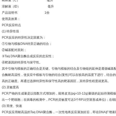
稀释液（
C
）
毫升
溶解液（
tD
）
毫升
产品说明书
1
份
使用及效果：
PCR
反应特点
(1)
特异性强
PCR
反应的特异性决定因素为：
①
引物与模板
DNA
特异正确的结合；
②
碱基配对原则；
③
Taq DNA
聚合酶合成反应的忠实性；
④
靶基因的特异性与保守性。
其中引物与模板的正确结合是关键。引物与模板的结合及引物链的延伸是遵循碱基
合酶耐高温性，使反应中模板与引物的结合
(
复性
)
可以在较高的温度下进行，结合的
高的正确度。再通过选择特异性和保守性高的靶基因区，其特异性程度就更高。
(2)
灵敏度高
PCR
产物的生成量是以指数方式增加的，能将皮克
(pg=10-12g)
量级的起始待测模
出一个靶细胞；在病毒的检测中，
PCR
的灵敏度可达
3
个
RFU(
空斑形成单位
)
；在细
(3)
简便、快速
PCR
反应用耐高温的
Taq DNA
聚合酶，一次性地将反应液加好后，即在
DNA
扩增液