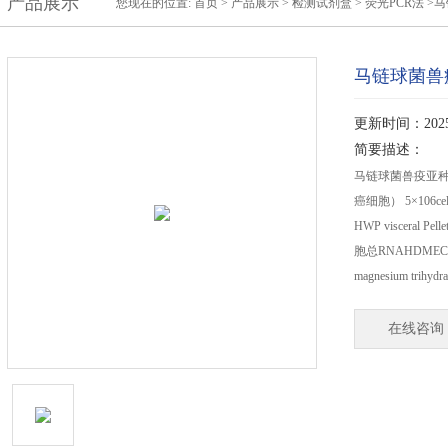
产品展示
您现在的位置:
首页
>
产品展示
>
检测试剂盒
>
荧光PCR法
>马
马链球菌兽
更新时间：2025-
简要描述：
马链球菌兽疫亚种
癌细胞） 5×106ce
HWP visceral 
胞总RNAHDMEC 
magnesium trihydra
在线咨询