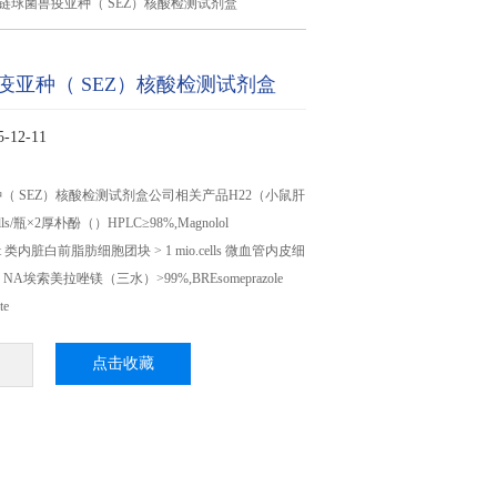
链球菌兽疫亚种（ SEZ）核酸检测试剂盒
疫亚种（ SEZ）核酸检测试剂盒
12-11
（ SEZ）核酸检测试剂盒公司相关产品H22（小鼠肝
lls/瓶×2厚朴酚（）HPLC≥98%,Magnolol
Pellet 类内脏白前脂肪细胞团块 > 1 mio.cells 微血管内皮细
NA埃索美拉唑镁（三水）>99%,BREsomeprazole
te
点击收藏