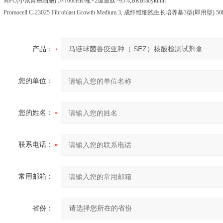
MFC(
小鼠胃癌细胞
) 5
×
106cells/
瓶×
2
缓激肽
>95%,BRBradykinin
Promocell C-23025 Fibroblast Growth Medium 3,
成纤维细胞生长培养基
3
型
(
即用型
) 5
产品：
您的单位：
您的姓名：
联系电话：
常用邮箱：
省份：