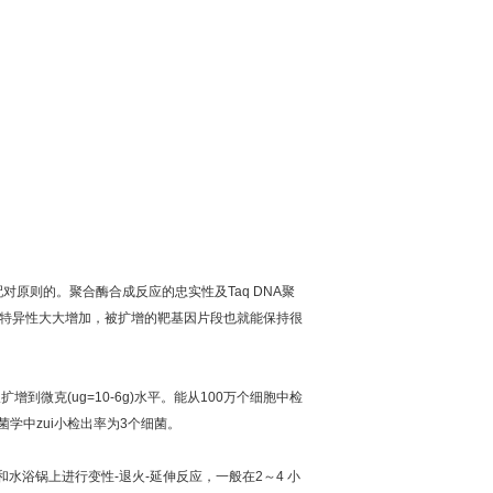
配对原则的。聚合酶合成反应的忠实性及
Taq DNA
聚
特异性大大增加，被扩增的靶基因片段也就能保持很
板扩增到微克
(ug=10-6g)
水平。能从
100
万个细胞中检
菌学中
zui
小检出率为
3
个细菌。
和水浴锅上进行变性
-
退火
-
延伸反应，一般在
2
～
4
小