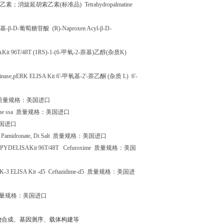
乙素；消旋延胡索乙素
(
标准品
) Tetrahydropalmatine
基
-
β
-D-
葡萄糖苷酸
(R)-Naproxen Acyl-
β
-D-
Kit 96T/48T (1RS)-1-(6-
甲氧
-2-
萘基
)
乙醇
(
杂质
K)
kinase,pERK ELISA Kit 6'-
甲氧基
-2'-
萘乙酮
(
杂质
L) 6'-
质量规格：美国进口
ne ssa
质量规格：美国进口
国进口
Pamidronate, Di Salt
质量规格：美国进口
H-PYDELISAKit 96T/48T
Cefuroxime
质量规格：美国
SK-3 ELISA Kit
-d5 Ceftazidime-d5
质量规格：美国进
量规格：美国进口
物合成、基因测序、载体构建等