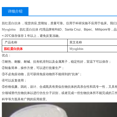
详细介绍
肌红蛋白抗体
，现货供应
,
货期短，质量可靠。仅用于科研实验不应用于临床。我们
Myoglobin
肌红蛋白抗体
代理品牌有
R&D
、
Santa Cruz
、
Bipec
、
Millipore
等，品
<-20
℃
保存保存
1
年以上，避免反复冻融。
产品名称
英文名称
肌红蛋白抗体
Myoglobin
优点：
①
耐热、耐酸、耐碱、抗有机溶剂以及金属离子，稳定性好，室温下可以保存；
②
制备简单，操作方便，可以进行批量生产；
③
不必免疫动物，且可获得免疫动物所不能得到的
“
抗体
”
；
④
可以反复使用；
⑤
价格低廉。因此，设计、合成既具有类似生物抗体的高亲合性和高专一性，又具
分领域替代生物抗体以进行仿生分子识别，或者完成一些生物抗体所不能完成的工
科学等方面具有广阔的应用前景。