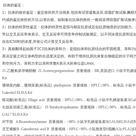
抗体的鉴定：
1
）抗体的效价鉴定：鉴定效价的方法很多
,
包括有试管凝集反应
,
琼脂扩散试验
,
酶联
约成的鉴定效价的方法
,
以资比较。如制备抗抗体的效价
,
一般就采用琼脂扩散试验来
2
）抗体的特异性鉴定：抗体的特异性是指与相应抗原或近似抗原物质的识别能力。
常以交叉反应率来表示。交叉反应率可用竞争抑制试验测定。以不同浓度抗原和近
自在
IC50
时的浓度
,
并按公式计算交叉反应率。
3
）真核翻译起始因子
2C2
抗体的亲和力：是指抗体和抗原结合的牢固程度。亲和力
原决定簇之间立体构型的合适度决定的。有助于维持抗原抗体复合物稳定的分子间
和空间斥力。亲和力常以亲和常数
K
表示
,K
的单位是
L/mol
。
21-
乙酰氧基孕烯醇酮
21-Acetoxypregnenolone
质量规格：
BR,
美国进口
小鼠半乳糖
Kit
珊瑚菜内酯，珊瑚菜素
(
标准品
) phelloptorin
质量规格：
HPLC
≥
98%
，标准品
小鼠半
Galectin3 ELISA Kit
鞣花酸
(
标准品
) Ellagic acid
质量规格：
HPLC
≥
98%
，标准品
小鼠半乳糖凝集素
3(Gal
右旋延胡索乙素
(
标准品）
D-Tetrahydropalmatine
质量规格：
HPLC
≥
98%
，标准品
小
GAL7 ELISA Kit
对苄胺
4-Bromobenzylamine
质量规格：
>98%
小鼠半乳糖凝集素
9(GAL9)ELISA
试
灵芝烯酸
B Ganoderenic acid B
质量规格：
HPLC>90%
小鼠胞浆型
0
脂酶
A2(cPLA2)E