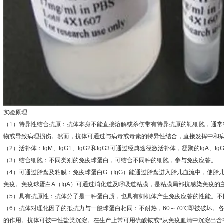
实验原理
:
（
1
）特异性结合抗原：抗体本身不能直接溶解或杀伤带有特异抗原的靶细胞，通常
物或导致病理损伤。然而，抗体可通过与病毒或毒素的特异性结合，直接发挥中和
（
2
）活补体：
IgM
、
IgG1
、
IgG2
和
IgG3
可通过经典途径激活补体，凝聚的
IgA
、
Ig
（
3
）结合细胞：不同类别的免疫球蛋白，可结合不同种的细胞，参与免疫应答。
（
4
）可通过胎盘及粘膜：免疫球蛋白
G
（
IgG
）能通过胎盘进入胎儿血流中，使胎
免疫。免疫球蛋白
A
（
IgA
）可通过消化道及呼吸道粘膜，是粘膜局部抗感染免疫的
（
5
）具有抗原性：抗体分子是一种蛋白质，也具有刺机体产生免疫应答的性能。不
（
6
）抗体对理化因子的抵抗力与一般球蛋白相同：不耐热，
60
～
70
℃
即被破坏。
的作用。抗体可被中性盐类沉淀。在生产上常可用硫酸铵或*从免疫血清中沉淀出含