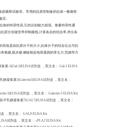
免疫吸附试验等。常用的抗原所制备的抗体一般都有
鉴定。
抗体的特异性高
,
它的识别能力就强。衡量特异性通
似抗原分别做竞争抑制曲线
,
计算各自的结合率
,
求出各
的高低是由抗原分子的大小
,
抗体分子的结合位点与抗
力有氢键
,
疏水键
,
侧链相反电荷基因的库仑力
,
范德华力
凝集素
-3(Gal-3)ELISA
试剂盒
，英文名：
Gal-3 ELISA
乳糖凝集素
3(Galectin3)ELISA
试剂盒
，英文名：
ectin-3)ELISA
试剂盒
，英文名：
Galectin-3 ELISA Kit
鼠半乳糖凝集素
7(GAL7)ELISA
试剂盒
，英文名：
剂盒
，英文名：
GAL9 ELISA Kit
LISA
试剂盒
，英文名：
cPLA2 ELISA Kit