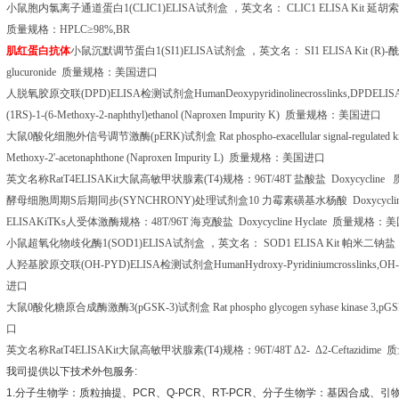
小鼠胞内氯离子通道蛋白
1(CLIC1)ELISA
试剂盒
，英文名：
CLIC1 ELISA Kit
延胡索
质量规格：
HPLC
≥
98%,BR
肌红蛋白抗体
小鼠沉默调节蛋白
1(SI1)ELISA
试剂盒
，英文名：
SI1 ELISA Kit (R)-
酰
glucuronide
质量规格：美国进口
人脱氧胶原交联
(DPD)ELISA
检测试剂盒
HumanDeoxypyridinolinecrosslinks,DPDELISA
(1RS)-1-(6-Methoxy-2-naphthyl)ethanol (Naproxen Impurity K)
质量规格：美国进口
大鼠
0
酸化细胞外信号调节激酶
(pERK)
试剂盒
Rat phospho-exacellular signal-regulated 
Methoxy-2'-acetonaphthone (Naproxen Impurity L)
质量规格：美国进口
英文名称
RatT4ELISAKit
大鼠高敏甲状腺素
(T4)
规格：
96T/48T
盐酸盐
Doxycycline
酵母细胞周期
S
后期同步
(SYNCHRONY)
处理试剂盒
10
力霉素磺基水杨酸
Doxycycli
ELISAKiTKs
人受体激酶规格：
48T/96T
海克酸盐
Doxycycline Hyclate
质量规格：美
小鼠超氧化物歧化酶
1(SOD1)ELISA
试剂盒
，英文名：
SOD1 ELISA Kit
帕米二钠盐
人羟基胶原交联
(OH-PYD)ELISA
检测试剂盒
HumanHydroxy-Pyridiniumcrosslinks,O
进口
大鼠
0
酸化糖原合成酶激酶
3(pGSK-3)
试剂盒
Rat phospho glycogen syhase kinase 3,pG
口
英文名称
RatT4ELISAKit
大鼠高敏甲状腺素
(T4)
规格：
96T/48T
Δ
2-
Δ
2-Ceftazidime
质
我司提供以下技术外包服务
:
1.
分子生物学：质粒抽提、
PCR
、
Q-PCR
、
RT-PCR
、分子生物学：基因合成、引