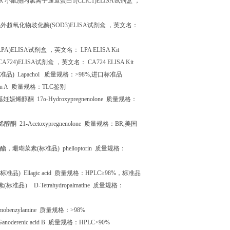
BR
小鼠胞内氯离子通道蛋白
1(CLIC1)ELISA
试剂盒
，
胞外超氧化物歧化酶
(SOD3)ELISA
试剂盒
，英文名：
LPA)ELISA
试剂盒
，英文名：
LPA ELISA Kit
CA724)ELISA
试剂盒
，英文名：
CA724 ELISA Kit
准品
) Lapachol
质量规格：
>98%,
进口标准品
in A
质量规格：
TLC
鉴别
基妊娠烯醇酮
17
α
-Hydroxypregnenolone
质量规格：
烯醇酮
21-Acetoxypregnenolone
质量规格：
BR,
美国
酯，珊瑚菜素
(
标准品
) phelloptorin
质量规格：
标准品
) Ellagic acid
质量规格：
HPLC
≥
98%
，标准品
素
(
标准品）
D-Tetrahydropalmatine
质量规格：
obenzylamine
质量规格：
>98%
anoderenic acid B
质量规格：
HPLC>90%