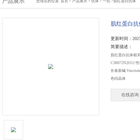
产品展示
您现在的位置:
首页
>
产品展示
>
抗体
>
一抗
>肌红蛋白抗体
肌红蛋白抗
更新时间：2025-
简要描述：
肌红蛋白抗体相关产品 A
C38H72N2O12 性
长春新碱 Vincrist
色结晶体
在线咨询