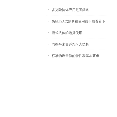
多克隆抗体应用范围阐述
酶ELISA试剂盒在使用前不妨看看下
流式抗体的选择使用
文！
同型半来告诉您何为盐析
标准物质量值的特性和基本要求