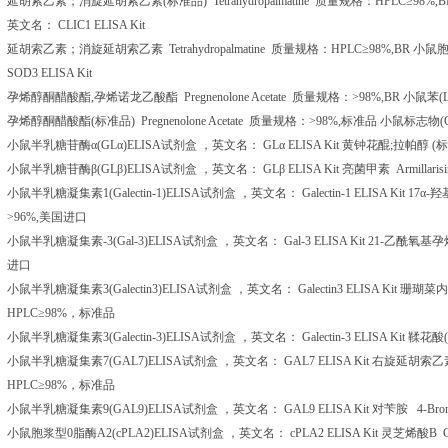
延胡索乙素；消旋延胡索乙素
(
标准品
) Tetrahydropalmatine
质量规格：
HPLC
≥
98%,
英文名：
CLIC1 ELISA Kit
延胡索乙素；消旋延胡索乙素
Tetrahydropalmatine
质量规格：
HPLC
≥
98%,BR
小鼠
SOD3 ELISA Kit
孕烯醇酮醋酸酯
,
孕烯诺龙乙酸酯
Pregnenolone Acetate
质量规格：
>98%,BR
小鼠苯
(
孕烯醇酮醋酸酯
(
标准品
) Pregnenolone Acetate
质量规格：
>98%,
标准品
小鼠标志物
(
小鼠半乳糖苷酶α
(GL
α
)ELISA
试剂盒
，英文名：
GL
α
ELISA Kit
黄钟花醌
;
拉帕醇
(
标
小鼠半乳糖苷酶β
(GL
β
)ELISA
试剂盒
，英文名：
GL
β
ELISA Kit
亮菌甲素
Armillaris
小鼠半乳糖凝集素
1(Galectin-1)ELISA
试剂盒
，英文名：
Galectin-1 ELISA Kit 17
α
-
羟
>96%,
美国进口
小鼠半乳糖凝集素
-3(Gal-3)ELISA
试剂盒
，英文名：
Gal-3 ELISA Kit 21-
乙酰氧基孕
进口
小鼠半乳糖凝集素
3(Galectin3)ELISA
试剂盒
，英文名：
Galectin3 ELISA Kit
珊瑚菜内
HPLC
≥
98%
，标准品
小鼠半乳糖凝集素
3(Galectin-3)ELISA
试剂盒
，英文名：
Galectin-3 ELISA Kit
鞣花酸
(
小鼠半乳糖凝集素
7(GAL7)ELISA
试剂盒
，英文名：
GAL7 ELISA Kit
右旋延胡索乙
HPLC
≥
98%
，标准品
小鼠半乳糖凝集素
9(GAL9)ELISA
试剂盒
，英文名：
GAL9 ELISA Kit
对苄胺
4-Brom
小鼠胞浆型
0
脂酶
A2(cPLA2)ELISA
试剂盒
，英文名：
cPLA2 ELISA Kit
灵芝烯酸
B G