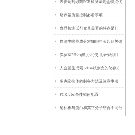
表皮葡萄球菌PCR检测试剂盒​特点优
培养基质量控制必看事项
势
食品检测试剂盒其显著的特点是什
血清中哪些成分对细胞生长起到关键
么？
实验室​PH计(酸度计)使用操作说明
作用？
人血管生成素1elisa试剂盒的储存方
多克隆抗体的制备方法及注意事项
式
PCR反应条件如何配置
酶标板与蛋白和其它分子结合不同分
类