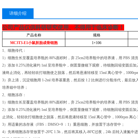
详细介绍
公司产品仅供科研研究使用、不得用于临床诊断！
产品名称
规格
MC3T3-E1
小鼠胚胎成骨细胞
1
×
106
1、细胞传代：
1）细胞生长至覆盖培养瓶的 80%面积时，弃 25cm2培养瓶中的培养液，用 PBS 
2）添加 0.25%消化液约 1ml 至培养瓶中，倒置显微镜下观察，待细胞回缩变圆后加入 
液终止消化，再轻轻吹打细胞使之脱落，然后将悬液转移至 15ml 离心管中，1000rpm 
3）弃上清，沉淀细胞用 1-2ml 培养基重悬，然后按 1:2 比例进行分瓶传代，最后放入 
培养箱中培养；
2、细胞冻存：
1）细胞生长至覆盖培养瓶的 80%面积时，弃 25cm2培养瓶中的培养液，用 PBS 
2）添加 0.25%消化液约 1ml 至培养瓶中，倒置显微镜下观察，待细胞回缩变圆后
止消化，轻轻吹打细胞使之脱落，然后将悬液转移至 15ml 离心管中，1000rpm 离心 5
3）用适量的冻存液（FBS：DMSO=9 ：1）重悬细胞，并放置于冻存管中；
4）先将细胞冻存管放置于-20℃ 1.5h，然后将其移入-80℃过夜，24h 后转入液氮