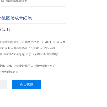
T3-E1小鼠胚胎成骨细胞
E1小鼠胚胎成骨细胞
12-11
胚胎成骨细胞公司正在出售的产品：HMEpC Pellet 人类
io.cells 人髓核细胞cDNAHNPC cDNA 人雄
盒 Rabbit Anti-dog IgG/Cy3 Cy3标记的兔抗狗IgG
肽受体2抗体 EB病毒转化的人B淋巴细胞;KMYF
胚气管细胞) 5×10
点击收藏