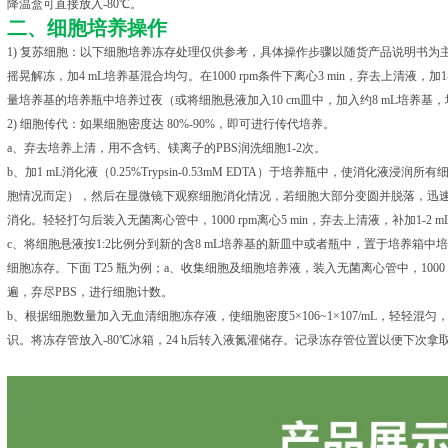
降温盒可直接放入-80℃。
二、细胞培养操作
1) 复苏细胞：以下细胞培养冻存处理仅供参考，具体操作步骤以随货产品说明书为主。
摇晃解冻，加4 mL培养基混合均匀。在1000 rpm条件下离心3 min，弃去上清液，
量培养基的培养瓶中培养过夜（或将细胞悬液加入10 cm皿中，加入约8 mL培养
2) 细胞传代：如果细胞密度达 80%-90%，即可进行传代培养。
a、弃去培养上清，用不含钙、镁离子的PBS润洗细胞1-2次。
b、加1 mL消化液（0.25%Trypsin-0.53mM EDTA）于培养瓶中，使消化液浸润
胞情况而定），然后在显微镜下观察细胞消化情况，若细胞大部分变圆并脱落，迅速拿
消化。轻轻打匀后装入无菌离心管中，1000 rpm离心5 min，弃去上清液，补加1-2 
c、将细胞悬液按1:2比例分到新的含8 mL培养基的新皿中或者瓶中，置于培养箱中培
细胞冻存。下面 T25 瓶为例；a、收集细胞及细胞培养液，装入无菌离心管中，1000 r
遍，弃尽PBS，进行细胞计数。
b、根据细胞数量加入无血清细胞冻存液，使细胞密度5×106~1×107/mL，轻轻
识。将冻存管放入-80℃冰箱，24 h后转入液氮灌储存。记录冻存管位置以便下次拿