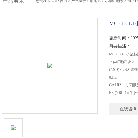
产品展示
您现在的位置:
首页
>
产品展示
>
细胞系
>
小鼠细胞系
>MC3
MC3T3-
更新时间：2025-
简要描述：
MC3T3-E1小鼠
上皮细胞团块 > 1 m
(ASD)ELISA 试剂
0.1ml
GALR2： 甘丙
EB (NBL-4) (牛
在线咨询