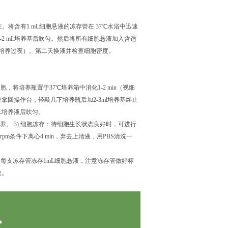
将含有1 mL细胞悬液的冻存管在 37℃水浴中迅速
加1-2 mL培养基后吹匀。然后将所有细胞悬液加入含适
基，培养过夜）。第二天换液并检查细胞密度。
所有细胞，将培养瓶置于37℃培养箱中消化1-2 min（视细
回操作台，轻敲几下培养瓶后加2-3ml培养基终止
mL培养液后吹匀。
养。 3) 细胞冻存：待细胞生长状态良好时，可进行
pm条件下离心4 min，弃去上清液，用PBS清洗一
混匀，每支冻存管冻存1mL细胞悬液，注意冻存管做好标
取。