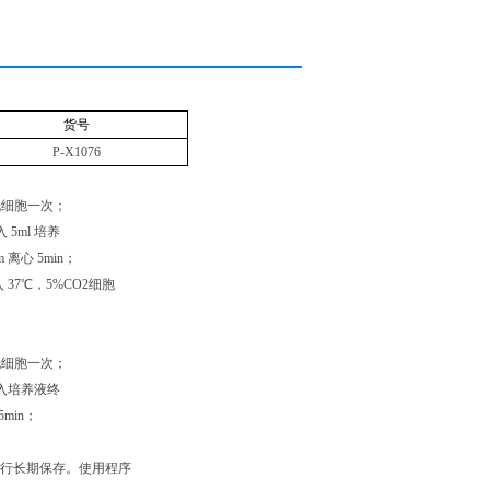
货号
P-X1076
清洗细胞一次；
5ml 培养
离心 5min；
37℃，5%CO2细胞
清洗细胞一次；
加入培养液终
min；
中进行长期保存。使用程序