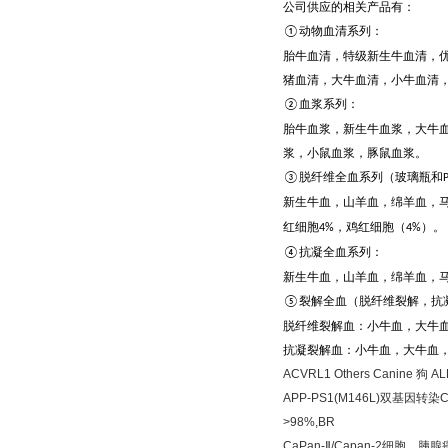
公司供应的相关产品有：
动物血清系列：
①
胎牛血清，特级新生牛血清，
猪血清，大牛血清，小牛血清
血浆系列：
②
胎牛血浆，新生牛血浆，大牛
浆，小鼠血浆，豚鼠血浆。
脱纤维全血系列（玻璃瓶和
③
新生牛血，山羊血，绵羊血，
红细胞
，鸡红细胞（
）。
4%
4%
抗凝全血系列：
④
新生牛血，山羊血，绵羊血，
裂解全血（脱纤维裂解，抗
⑤
脱纤维裂解血：小牛血，大牛
抗凝裂解血：小牛血，大牛血
ACVRL1 Others Canine
狗
AL
APP-PS1(M146L)
双基因转染
>98%,BR
CaPan-
Ⅱ
/Capan-2
细胞，胰腺