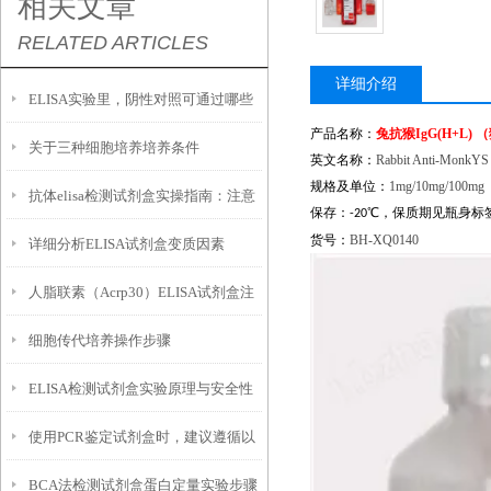
相关文章
RELATED ARTICLES
详细介绍
ELISA实验里，阴性对照可通过哪些
产品名称：
兔抗猴
IgG(H+L)
（
关于三种细胞培养培养条件
形式进行设置？
英文名称：
Rabbit Anti-MonkYS
规格及单位：
1mg/10mg/100mg
抗体elisa检测试剂盒实操指南：注意
保存：
℃
，保质期见瓶身标
-20
货号：
BH-XQ0140
详细分析ELISA试剂盒变质因素
事项藏着哪些关键细节？
人脂联素（Acrp30）ELISA试剂盒注
细胞传代培养操作步骤
意事项
ELISA检测试剂盒实验原理与安全性
使用PCR鉴定试剂盒时，建议遵循以
BCA法检测试剂盒蛋白定量实验步骤
下几点注意事项