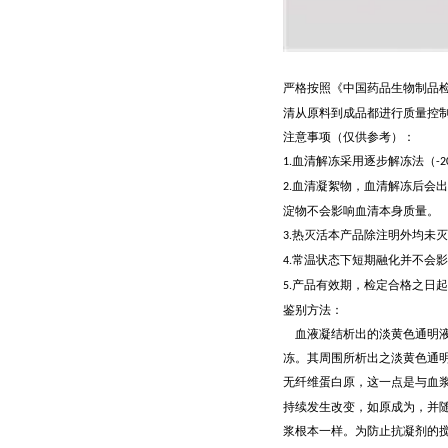
严格按照《中国药品生物制品
清从原料到成品都进行质量控
注意事项（仅供参考）：
血清解冻采用逐步解冻法（
1.
-2
血清凝絮物，血清解冻后会出
2.
淀物不会影响血清本身质量。
热灭活本产品除注明外均未灭
3.
常温状态下短期融化并不会影
4.
产品有效期，检定合格之日起
5.
鉴别方法：
血液凝结析出的淡黄色通明
冻。其周围所析出之淡黄色通
无纤维蛋白原，这一点是与血
持续发生改变，如原成为，并
浆根本一样。为防止抗凝剂的