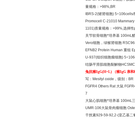
量规格：
>98%,BR
IBRS-2(
猪肾细胞
) 5
×
106cells/
Promocell C-21010 Mammary E
1101)
质量规格：
>99%,
选择性
关节软骨细胞*培养基
100mL
Vero
细胞，绿猴肾细胞
RSC96
EFNB2 Protein Human
重组
Ep
U-937(
组织细胞瘤细胞
) 5
×
106c
结肠平滑肌细胞裂解物
HCSMC
兔抗猴
IgG(H+L)
（猴
IgG
亲和
写：
Mesityl oxide
，级别：
BR
FGFR4 Others Rat
大鼠
FGFR4
7
大鼠心肌细胞*培养基
100mL
UMR-106
大鼠骨肉瘤细胞
Oste
干扰素
929-59-92,2-(
亚乙基二