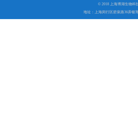
© 2018 上海博湖生物
地址：上海闵行区碧泉路36弄银宵